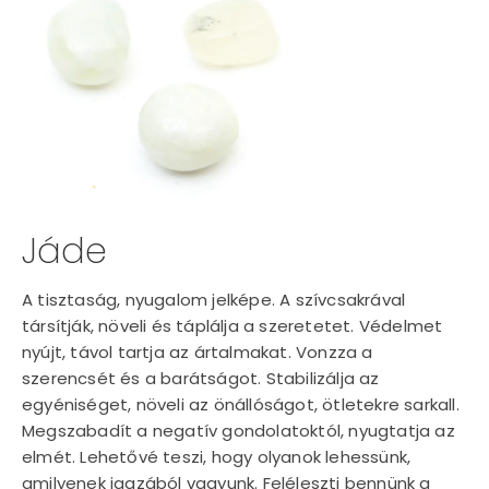
Jáde
A tisztaság, nyugalom jelképe. A szívcsakrával
társítják, növeli és táplálja a szeretetet. Védelmet
nyújt, távol tartja az ártalmakat. Vonzza a
szerencsét és a barátságot. Stabilizálja az
egyéniséget, növeli az önállóságot, ötletekre sarkall.
Megszabadít a negatív gondolatoktól, nyugtatja az
elmét. Lehetővé teszi, hogy olyanok lehessünk,
amilyenek igazából vagyunk. Feléleszti bennünk a