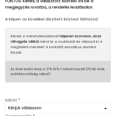
FONTOS: Kérlek, a választott köztest írd be a
megjegyzés rovatba, a rendelés leadásakor.
A képen az kövekkel díszített köztest láthatod.
Kérlek a méretválasztásnál
teljesen szorosan, azaz
ráhagyás nélkül
mérd le a csuklódat és válaszd ki a
megfelelő méretet! A karkötőt elasztikus damilra
fűzzük.
Az árak bruttó árak, a 27% ÁFÁ-t tartalmazzák! (Ft/db árak,
szállítási költség nélkül!)
Méret
*