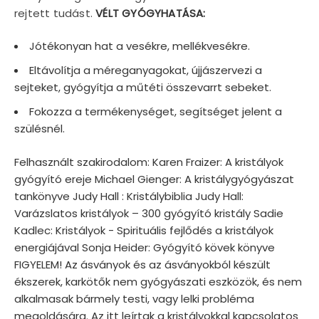
rejtett tudást.
VÉLT GYÓGYHATÁSA:
Jótékonyan hat a vesékre, mellékvesékre.
Eltávolítja a méreganyagokat, újjászervezi a
sejteket, gyógyítja a műtéti összevarrt sebeket.
Fokozza a termékenységet, segítséget jelent a
szülésnél.
Felhasznált szakirodalom: Karen Fraizer: A kristályok
gyógyító ereje Michael Gienger: A kristálygyógyászat
tankönyve Judy Hall : Kristálybiblia Judy Hall:
Varázslatos kristályok – 300 gyógyító kristály Sadie
Kadlec: Kristályok - Spirituális fejlődés a kristályok
energiájával Sonja Heider: Gyógyító kövek könyve
FIGYELEM! Az ásványok és az ásványokból készült
ékszerek, karkötők nem gyógyászati eszközök, és nem
alkalmasak bármely testi, vagy lelki probléma
megoldására. Az itt leírtak a kristályokkal kapcsolatos