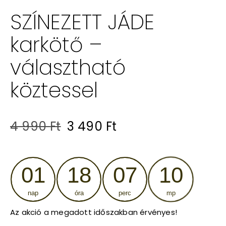
SZÍNEZETT JÁDE
karkötő –
választható
köztessel
Original
Current
4 990
Ft
3 490
Ft
price
price
was:
is:
01
18
07
10
4
3
nap
óra
perc
mp
990 Ft.
490 Ft.
Az akció a megadott időszakban érvényes!