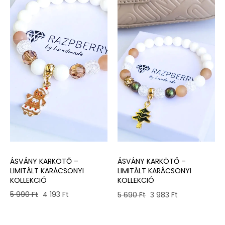
ÁSVÁNY KARKÖTŐ –
ÁSVÁNY KARKÖTŐ –
LIMITÁLT KARÁCSONYI
LIMITÁLT KARÁCSONYI
KOLLEKCIÓ
KOLLEKCIÓ
Original
Current
Original
Current
5 990
Ft
4 193
Ft
5 690
Ft
3 983
Ft
price
price
price
price
was:
is:
was:
is: