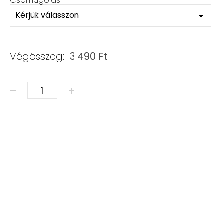
Csomagolás
*
Végösszeg:
3 490
Ft
SZÍNEZETT JÁDE karkötő - választható köztessel menny