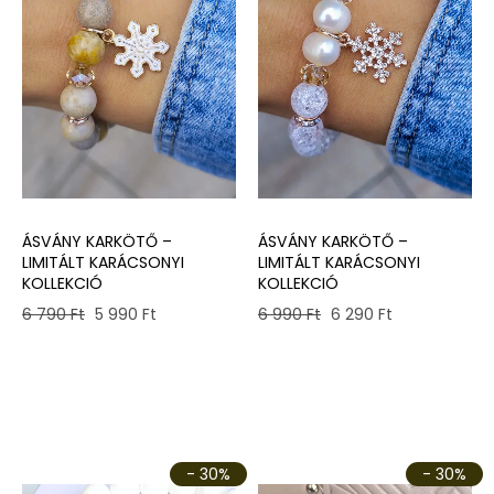
ÁSVÁNY KARKÖTŐ –
ÁSVÁNY KARKÖTŐ –
LIMITÁLT KARÁCSONYI
LIMITÁLT KARÁCSONYI
KOLLEKCIÓ
KOLLEKCIÓ
Original
Current
Original
Current
6 790
Ft
5 990
Ft
6 990
Ft
6 290
Ft
price
price
price
price
was:
is:
was:
is:
6
5
6
6
790 Ft.
990 Ft.
990 Ft.
290 Ft.
- 30%
- 30%