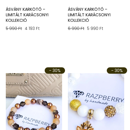
ÁSVÁNY KARKÖTŐ –
ÁSVÁNY KARKÖTŐ –
LIMITÁLT KARÁCSONYI
LIMITÁLT KARÁCSONYI
KOLLEKCIÓ
KOLLEKCIÓ
Original
Current
Original
Current
6 990
Ft
5 990
Ft
5 990
Ft
4 193
Ft
price
price
price
price
was:
is:
was:
is:
6
5
5
4
990 Ft.
990 Ft.
990 Ft.
193 Ft.
- 30%
- 30%