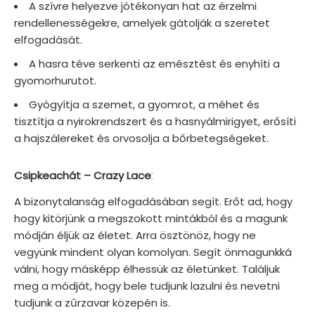
A szívre helyezve jótékonyan hat az érzelmi
rendellenességekre, amelyek gátolják a szeretet
elfogadását.
A hasra téve serkenti az emésztést és enyhíti a
gyomorhurutot.
Gyógyítja a szemet, a gyomrot, a méhet és
tisztítja a nyirokrendszert és a hasnyálmirigyet, erősíti
a hajszálereket és orvosolja a bőrbetegségeket.
:
Csipkeachát – Crazy Lace
A bizonytalanság elfogadásában segít. Erőt ad, hogy
hogy kitörjünk a megszokott mintákból és a magunk
módján éljük az életet. Arra ösztönöz, hogy ne
vegyünk mindent olyan komolyan. Segít önmagunkká
válni, hogy másképp élhessük az életünket. Találjuk
meg a módját, hogy bele tudjunk lazulni és nevetni
tudjunk a zűrzavar közepén is.