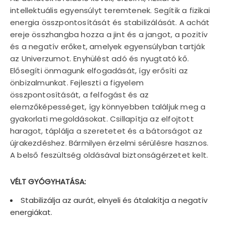
intellektuális egyensúlyt teremtenek. Segítik a fizikai
energia összpontosítását és stabilizálását. A achát
ereje összhangba hozza a jint és a jangot, a pozitív
és a negatív erőket, amelyek egyensúlyban tartják
az Univerzumot. Enyhülést adó és nyugtató kő.
Elősegíti önmagunk elfogadását, így erősíti az
önbizalmunkat. Fejleszti a figyelem
összpontosítását, a felfogást és az
elemzőképességet, így könnyebben találjuk meg a
gyakorlati megoldásokat. Csillapítja az elfojtott
haragot, táplálja a szeretetet és a bátorságot az
újrakezdéshez. Bármilyen érzelmi sérülésre hasznos.
A belső feszültség oldásával biztonságérzetet kelt.
VÉLT GYÓGYHATÁSA:
Stabilizálja az aurát, elnyeli és átalakítja a negatív
energiákat.