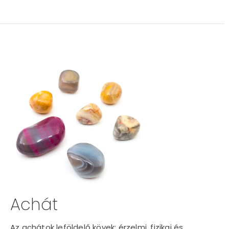
Achát
Az achátok leföldelő kövek; érzelmi, fizikai és