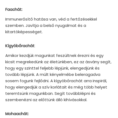
Faachát:
Immunerősítő hatása van, véd a fertőzésekkel
szemben. Javítja a belső nyugalmat és a
kitartóképességet.
:
Kígyóbőrachát
Amikor kezdjük magunkat feszültnek érezni és egy
kicsit megrekedünk az életünkben, ez az ásvány segít,
hogy egy szinttel feljebb lépjünk, elengedjünk és
tovább lépjünk. A múlt kényelmébe beleragadva
sosem fogunk fejlődni. A kígyóbőrachát arra inspirál,
hogy elengedjük a szív korlátait és még több helyet
teremtsünk magunkban. Segít továbblépni és
szembenézni az előttünk álló kihívásokkal.
Mohaachát: