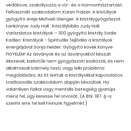
védőköve, szabályozza a víz- és a hormonháztartást.
Felhasznált szakirodalom: Karen Fraizer: A kristályok
gyógyító ereje Michael Gienger: A kristálygyógyászat
tankönyve Judy Hall : Kristálybiblia Judy Hall:
Varázslatos kristályok – 300 gyógyító kristály Sadie
Kadlec: Kristályok - Spirituális fejlődés a kristályok
energiájával Sonja Heider: Gyógyító kövek könyve
FIGYELEM! Az ásványok és az ásványokból készült
ékszerek, karkötők nem gyógyászati eszközök, és nem
alkalmasak bármely testi, vagy lelki probléma
megoldására. Az itt leírtak a kristályokkal kapcsolatos
tradícionális szakirodalom alapján készültek. Ha
valamilyen fizikai vagy mentális betegség gyanúja
merül fel, úgy keresse fel orvosát. (A Btk. 187. §-a
szerint erre fel kell hívnunk figyelmét.)