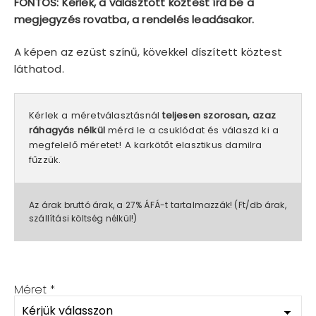
FONTOS: Kérlek, a választott köztest írd be a
megjegyzés rovatba, a rendelés leadásakor.
A képen az ezüst színű, kövekkel díszített köztest
láthatod.
Kérlek a méretválasztásnál
teljesen szorosan, azaz
ráhagyás nélkül
mérd le a csuklódat és válaszd ki a
megfelelő méretet! A karkötőt elasztikus damilra
fűzzük.
Az árak bruttó árak, a 27% ÁFÁ-t tartalmazzák! (Ft/db árak,
szállítási költség nélkül!)
Méret
*