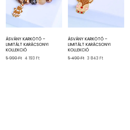
ÁSVÁNY KARKÖTŐ –
ÁSVÁNY KARKÖTŐ –
LIMITÁLT KARÁCSONYI
LIMITÁLT KARÁCSONYI
KOLLEKCIÓ
KOLLEKCIÓ
Original
Current
Original
Current
5 490
Ft
3 843
Ft
5 990
Ft
4 193
Ft
price
price
price
price
was:
is:
was:
is:
5
3
5
4
490 Ft.
843 Ft.
990 Ft.
193 Ft.