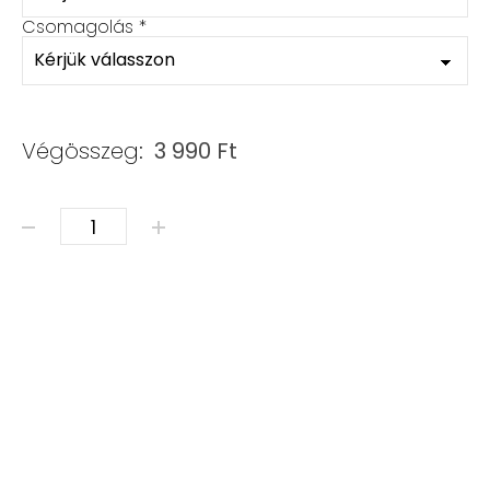
Csomagolás
*
Végösszeg:
3 990
Ft
SÁVOS ACHÁT karkötő - választható köztessel mennyi