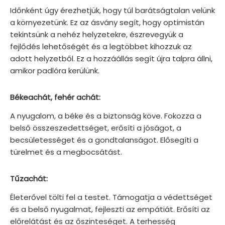
Időnként úgy érezhetjük, hogy túl barátságtalan velünk
a környezetünk. Ez az ásvány segít, hogy optimistán
tekintsünk a nehéz helyzetekre, észrevegyük a
fejlődés lehetőségét és a legtöbbet kihozzuk az
adott helyzetből. Ez a hozzáállás segít újra talpra állni,
amikor padlóra kerülünk.
Békeachát, fehér achát:
A nyugalom, a béke és a biztonság köve. Fokozza a
belső összeszedettséget, erősíti a jóságot, a
becsületességet és a gondtalanságot. Elősegíti a
türelmet és a megbocsátást.
Tűzachát:
Életerővel tölti fel a testet. Támogatja a védettséget
és a belső nyugalmat, fejleszti az empátiát. Erősíti az
előrelátást és az őszinteséget. A terhesség