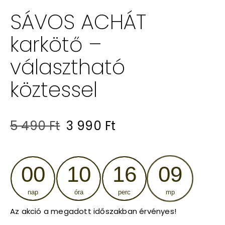
SÁVOS ACHÁT
karkötő –
választható
köztessel
Original
Current
5 490
Ft
3 990
Ft
price
price
was:
is:
00
10
16
08
5
3
nap
óra
perc
mp
490 Ft.
990 Ft.
Az akció a megadott időszakban érvényes!