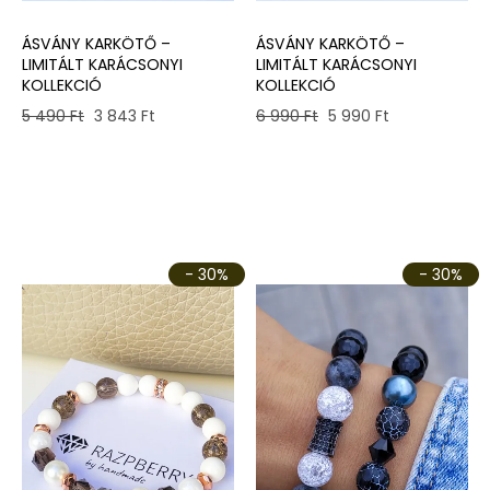
ÁSVÁNY KARKÖTŐ –
ÁSVÁNY KARKÖTŐ –
LIMITÁLT KARÁCSONYI
LIMITÁLT KARÁCSONYI
KOLLEKCIÓ
KOLLEKCIÓ
Original
Current
Original
Current
5 490
Ft
3 843
Ft
6 990
Ft
5 990
Ft
price
price
price
price
was:
is:
was:
is:
5
3
6
5
490 Ft.
843 Ft.
990 Ft.
990 Ft.
- 30%
- 30%