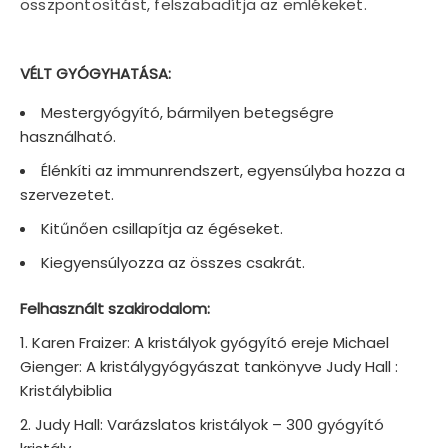
összpontosítást, felszabadítja az emlékeket.
VÉLT GYÓGYHATÁSA:
Mestergyógyító, bármilyen betegségre
használható.
Élénkíti az immunrendszert, egyensúlyba hozza a
szervezetet.
Kitűnően csillapítja az égéseket.
Kiegyensúlyozza az összes csakrát.
Felhasznált szakirodalom:
Karen Fraizer: A kristályok gyógyító ereje Michael
Gienger: A kristálygyógyászat tankönyve Judy Hall :
Kristálybiblia
Judy Hall: Varázslatos kristályok – 300 gyógyító