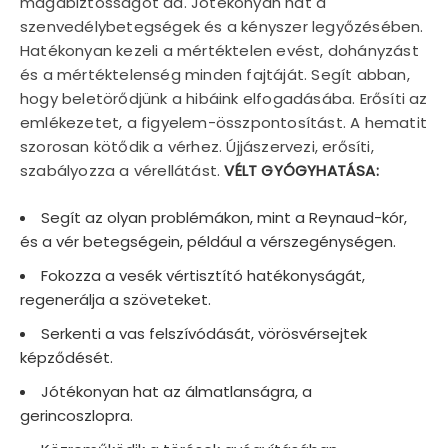
magabiztosságot ad. Jótékonyan hat a
szenvedélybetegségek és a kényszer legyőzésében.
Hatékonyan kezeli a mértéktelen evést, dohányzást
és a mértéktelenség minden fajtáját. Segít abban,
hogy beletörődjünk a hibáink elfogadásába. Erősíti az
emlékezetet, a figyelem-összpontosítást. A hematit
szorosan kötődik a vérhez. Újjászervezi, erősíti,
szabályozza a vérellátást.
VÉLT GYÓGYHATÁSA:
Segít az olyan problémákon, mint a Reynaud-kór,
és a vér betegségein, például a vérszegénységen.
Fokozza a vesék vértisztító hatékonyságát,
regenerálja a szöveteket.
Serkenti a vas felszívódását, vörösvérsejtek
képződését.
Jótékonyan hat az álmatlanságra, a
gerincoszlopra.