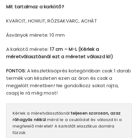
Mit tartalmaz a karkötő?
KVARCIT, HOWLIT, RÓZSAKVARC, ACHÁT
Ásványok mérete: 10 mm
A karkötő mérete:
17 cm – M-L (Kérlek a
méretválasztásnál ezt a méretet válaszd ki!)
FONTOS:
A készletkisöprés kategóriában csak 1 darab
termék van készleten ezen az áron és csak a
megjelölt méretben! Ne gondolkozz sokat rajta,
csapj le rá még most!
Kérlek a méretválasztásnál
teljesen szorosan, azaz
ráhagyás nélkül
mérd le a csuklódat és válaszd ki a
megfelelő méretet! A karkötőt elasztikus damilra
fűzzük.