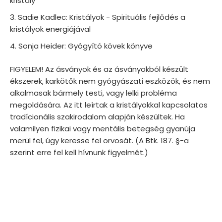
kristály
Sadie Kadlec: Kristályok - Spirituális fejlődés a
kristályok energiájával
Sonja Heider: Gyógyító kövek könyve
FIGYELEM! Az ásványok és az ásványokból készült
ékszerek, karkötők nem gyógyászati eszközök, és nem
alkalmasak bármely testi, vagy lelki probléma
megoldására. Az itt leírtak a kristályokkal kapcsolatos
tradícionális szakirodalom alapján készültek. Ha
valamilyen fizikai vagy mentális betegség gyanúja
merül fel, úgy keresse fel orvosát. (A Btk. 187. §-a
szerint erre fel kell hívnunk figyelmét.)