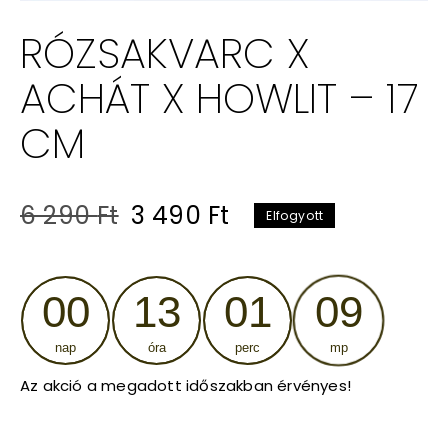
RÓZSAKVARC X
ACHÁT X HOWLIT – 17
CM
Original
Current
6 290
Ft
3 490
Ft
Elfogyott
price
price
was:
is:
00
13
01
08
6
3
nap
óra
perc
mp
290 Ft.
490 Ft.
Az akció a megadott időszakban érvényes!