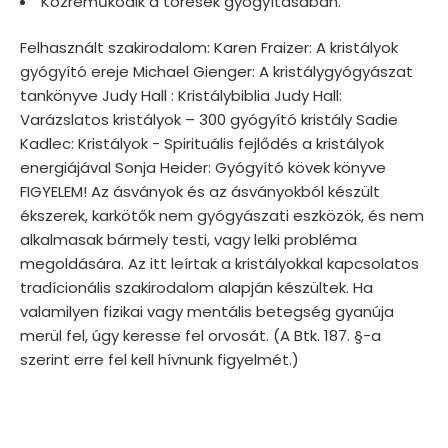
Közreműködik a törések gyógyításában.
Felhasznált szakirodalom: Karen Fraizer: A kristályok
gyógyító ereje Michael Gienger: A kristálygyógyászat
tankönyve Judy Hall : Kristálybiblia Judy Hall:
Varázslatos kristályok – 300 gyógyító kristály Sadie
Kadlec: Kristályok - Spirituális fejlődés a kristályok
energiájával Sonja Heider: Gyógyító kövek könyve
FIGYELEM! Az ásványok és az ásványokból készült
ékszerek, karkötők nem gyógyászati eszközök, és nem
alkalmasak bármely testi, vagy lelki probléma
megoldására. Az itt leírtak a kristályokkal kapcsolatos
tradícionális szakirodalom alapján készültek. Ha
valamilyen fizikai vagy mentális betegség gyanúja
merül fel, úgy keresse fel orvosát. (A Btk. 187. §-a
szerint erre fel kell hívnunk figyelmét.)