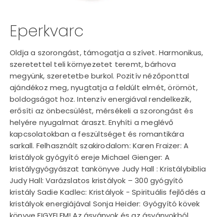
Eperkvarc
Oldja a szorongást, támogatja a szívet. Harmonikus,
szeretettel teli környezetet teremt, bárhova
megyünk, szeretetbe burkol. Pozitív nézőponttal
ajándékoz meg, nyugtatja a feldúlt elmét, örömöt,
boldogságot hoz. Intenzív energiával rendelkezik,
erősíti az önbecsülést, mérsékeli a szorongást és
helyére nyugalmat áraszt. Enyhíti a meglévő
kapcsolatokban a feszültséget és romantikára
sarkall. Felhasznált szakirodalom: Karen Fraizer: A
kristályok gyógyító ereje Michael Gienger: A
kristálygyógyászat tankönyve Judy Hall : Kristálybiblia
Judy Hall: Varázslatos kristályok – 300 gyógyító
kristály Sadie Kadlec: Kristályok - Spirituális fejlődés a
kristályok energiájával Sonja Heider: Gyógyító kövek
könyve FIGYELEM! Az ásványok és az ásványokból