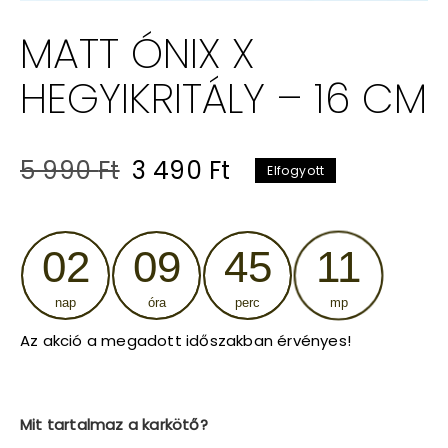
MATT ÓNIX X
HEGYIKRITÁLY – 16 CM
Original
Current
5 990
Ft
3 490
Ft
Elfogyott
price
price
was:
is:
02
09
45
11
5
3
nap
óra
perc
mp
990 Ft.
490 Ft.
Az akció a megadott időszakban érvényes!
Mit tartalmaz a karkötő?