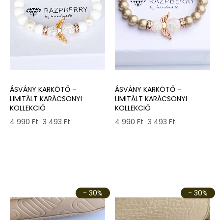
ÁSVÁNY KARKÖTŐ –
ÁSVÁNY KARKÖTŐ –
LIMITÁLT KARÁCSONYI
LIMITÁLT KARÁCSONYI
KOLLEKCIÓ
KOLLEKCIÓ
Original
Current
Original
Current
4 990
Ft
3 493
Ft
4 990
Ft
3 493
Ft
price
price
price
price
was:
is:
was:
is:
4
3
4
3
990 Ft.
493 Ft.
990 Ft.
493 Ft.
- 30%
- 30%