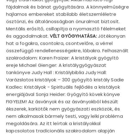
fájdalmak és bánat gyógyítására. A könnyelműségre
hajlamos embereket stabilabb életszemléletre
ösztönzi, és általánosságban önuralmat biztosít.
Mentális erősítő, csillapítja a nyomasztó félelmeket
és aggodalmakat.
VÉLT GYÓGYHATÁSA:
Jótékonyan
hat a fogakra, csontokra, csontvelőre, a vérrel
összefüggő rendellenességekre, lábakra. Felhasznált
szakirodalom: Karen Fraizer: A kristályok gyógyító
ereje Michael Gienger: A kristálygyógyászat
tankönyve Judy Hall : Kristálybiblia Judy Hall:
Varázslatos kristályok – 300 gyógyító kristály Sadie
Kadlec: Kristályok - Spirituális fejlődés a kristályok
energiájával Sonja Heider: Gyógyító kövek könyve
FIGYELEM! Az ásványok és az ásványokból készült
ékszerek, karkötők nem gyógyászati eszközök, és
nem alkalmasak bármely testi, vagy lelki probléma
megoldására. Az itt leírtak a kristályokkal
kapcsolatos tradícionális szakirodalom alapján