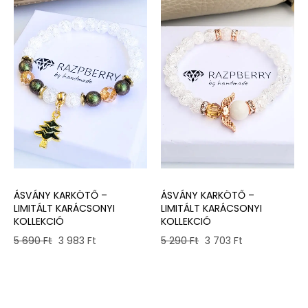
ÁSVÁNY KARKÖTŐ –
ÁSVÁNY KARKÖTŐ –
LIMITÁLT KARÁCSONYI
LIMITÁLT KARÁCSONYI
KOLLEKCIÓ
KOLLEKCIÓ
Original
Current
Original
Current
5 690
Ft
3 983
Ft
5 290
Ft
3 703
Ft
price
price
price
price
was:
is:
was:
is:
5
3
5
3
690 Ft.
983 Ft.
290 Ft.
703 Ft.