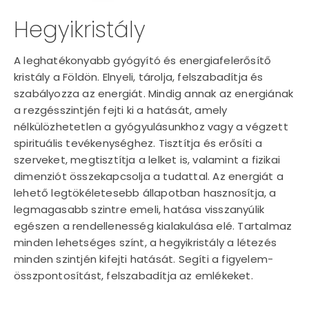
Hegyikristály
A leghatékonyabb gyógyító és energiafelerősítő
kristály a Földön. Elnyeli, tárolja, felszabadítja és
szabályozza az energiát. Mindig annak az energiának
a rezgésszintjén fejti ki a hatását, amely
nélkülözhetetlen a gyógyulásunkhoz vagy a végzett
spirituális tevékenységhez. Tisztítja és erősíti a
szerveket, megtisztítja a lelket is, valamint a fizikai
dimenziót összekapcsolja a tudattal. Az energiát a
lehető legtökéletesebb állapotban hasznosítja, a
legmagasabb szintre emeli, hatása visszanyúlik
egészen a rendellenesség kialakulása elé. Tartalmaz
minden lehetséges színt, a hegyikristály a létezés
minden szintjén kifejti hatását. Segíti a figyelem-
összpontosítást, felszabadítja az emlékeket.