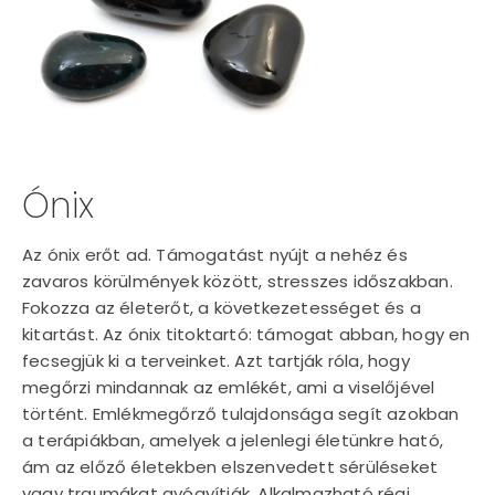
Ónix
Az ónix erőt ad. Támogatást nyújt a nehéz és
zavaros körülmények között, stresszes időszakban.
Fokozza az életerőt, a következetességet és a
kitartást. Az ónix titoktartó: támogat abban, hogy en
fecsegjük ki a terveinket. Azt tartják róla, hogy
megőrzi mindannak az emlékét, ami a viselőjével
történt. Emlékmegőrző tulajdonsága segít azokban
a terápiákban, amelyek a jelenlegi életünkre ható,
ám az előző életekben elszenvedett sérüléseket
vagy traumákat gyógyítják. Alkalmazható régi