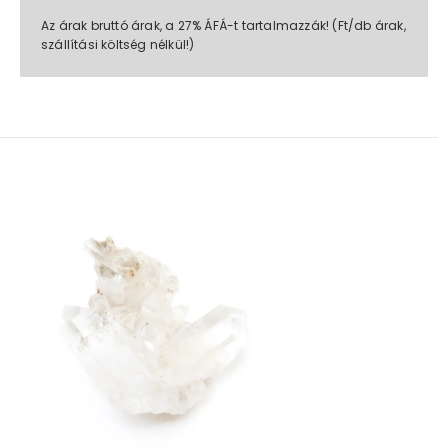
Az árak bruttó árak, a 27% ÁFÁ-t tartalmazzák! (Ft/db árak,
szállítási költség nélkül!)