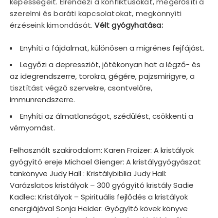
képességeit. Elrendezi a konfliktusokat, megerősíti a
szerelmi és baráti kapcsolatokat, megkönnyíti
érzéseink kimondását.
Vélt gyógyhatása:
Enyhíti a fájdalmat, különösen a migrénes fejfájást.
Legyőzi a depressziót, jótékonyan hat a légző- és
az idegrendszerre, torokra, gégére, pajzsmirigyre, a
tisztítást végző szervekre, csontvelőre,
immunrendszerre.
Enyhíti az álmatlanságot, szédülést, csökkenti a
vérnyomást.
Felhasznált szakirodalom: Karen Fraizer: A kristályok
gyógyító ereje Michael Gienger: A kristálygyógyászat
tankönyve Judy Hall : Kristálybiblia Judy Hall:
Varázslatos kristályok – 300 gyógyító kristály Sadie
Kadlec: Kristályok – Spirituális fejlődés a kristályok
energiájával Sonja Heider: Gyógyító kövek könyve