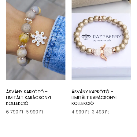
ÁSVÁNY KARKÖTŐ –
ÁSVÁNY KARKÖTŐ –
LIMITÁLT KARÁCSONYI
LIMITÁLT KARÁCSONYI
KOLLEKCIÓ
KOLLEKCIÓ
Original
Current
Original
Current
6 790
Ft
5 990
Ft
4 990
Ft
3 493
Ft
price
price
price
price
was:
is:
was:
is:
6
5
4
3