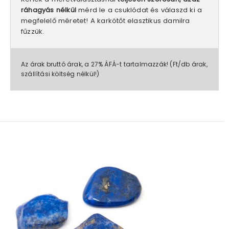
ráhagyás nélkül
mérd le a csuklódat és válaszd ki a
megfelelő méretet! A karkötőt elasztikus damilra
fűzzük.
Az árak bruttó árak, a 27% ÁFÁ-t tartalmazzák! (Ft/db árak,
szállítási költség nélkül!)