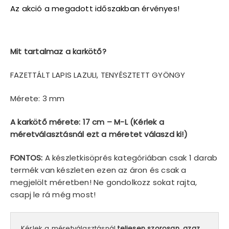
990 Ft.
990 Ft.
Az akció a megadott időszakban érvényes!
Mit tartalmaz a karkötő?
FAZETTÁLT LAPIS LAZULI, TENYÉSZTETT GYÖNGY
Mérete: 3 mm
A karkötő mérete: 17 cm – M-L (Kérlek a
méretválasztásnál ezt a méretet válaszd ki!)
FONTOS:
A készletkisöprés kategóriában csak 1 darab
termék van készleten ezen az áron és csak a
megjelölt méretben! Ne gondolkozz sokat rajta,
csapj le rá még most!
Kérlek a méretválasztásnál
teljesen szorosan, azaz