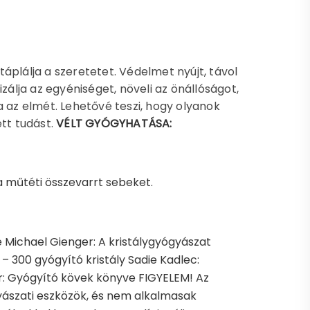
 táplálja a szeretetet. Védelmet nyújt, távol
zálja az egyéniséget, növeli az önállóságot,
a az elmét. Lehetővé teszi, hogy olyanok
ett tudást.
VÉLT GYÓGYHATÁSA:
 a műtéti összevarrt sebeket.
e Michael Gienger: A kristálygyógyászat
k – 300 gyógyító kristály Sadie Kadlec:
ider: Gyógyító kövek könyve FIGYELEM! Az
yászati eszközök, és nem alkalmasak