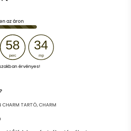
price
is:
en az áron
2
58
33
.
990 Ft.
perc
mp
szakban érvényes!
?
ON CHARM TARTÓ, CHARM
m