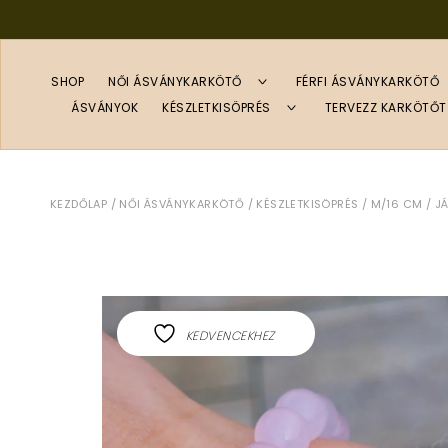
Skip
to
content
SHOP
NŐI ÁSVÁNYKARKÖTŐ
FÉRFI ÁSVÁNYKARKÖTŐ
TOGGLE
CHILD
MENU
ÁSVÁNYOK
KÉSZLETKISÖPRÉS
TERVEZZ KARKÖTŐT
TOGGLE
CHILD
MENU
KEZDŐLAP
/
NŐI ÁSVÁNYKARKÖTŐ
/
KÉSZLETKISÖPRÉS
/
M/16 CM
/ J
KEDVENCEKHEZ