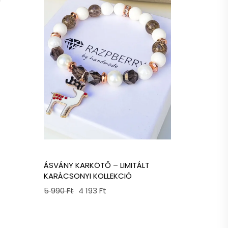
t
ÁSVÁNY KARKÖTŐ – LIMITÁLT
KARÁCSONYI KOLLEKCIÓ
Original
Current
5 990
Ft
4 193
Ft
price
price
was:
is:
5
4