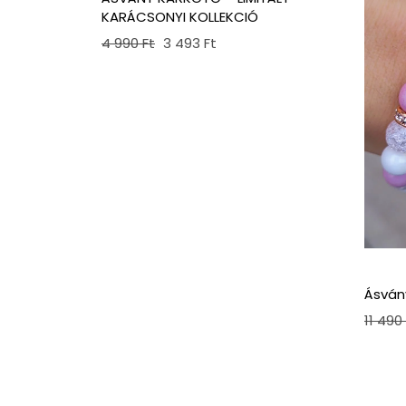
KARÁCSONYI KOLLEKCIÓ
Original
Current
4 990
Ft
3 493
Ft
price
price
was:
is:
4
3
990 Ft.
493 Ft.
Ásván
11 490