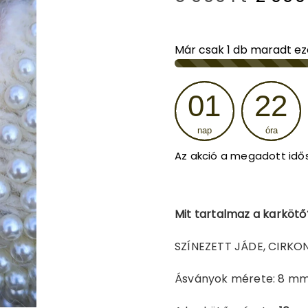
price
was:
Már csak
1
db maradt ez
5
01
22
990 Ft
nap
óra
Az akció a megadott idő
Mit tartalmaz a karkötő
SZÍNEZETT JÁDE, CIRK
Ásványok mérete: 8 m