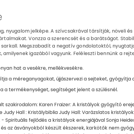
e
ág, nyugalom jelképe. A szívcsakrával társítják, növeli és
 ártalmakat. Vonzza a szerencsét és a barátságot. Stabili
 sarkall. Megszabadít a negatív gondolatoktól, nyugtatj
, amilyenek igazából vagyunk. Feléleszti bennünk a rejt
nyan hat a vesékre, mellékvesékre.
lítja a méreganyagokat, újjászervezi a sejteket, gyógyítja
a a termékenységet, segítséget jelent a szülésnél.
lt szakirodalom: Karen Fraizer: A kristályok gyógyító erej
Judy Hall : Kristálybiblia Judy Hall: Varázslatos kristályo
k - Spirituális fejlődés a kristályok energiájával Sonja He
és az ásványokból készült ékszerek, karkötők nem gyóg