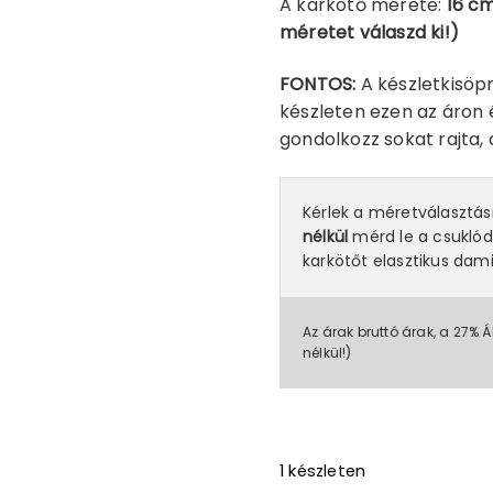
A karkötő mérete:
16 cm
méretet válaszd ki!)
FONTOS:
A készletkisöp
készleten ezen az áron 
gondolkozz sokat rajta,
Kérlek a méretválasztá
nélkül
mérd le a csuklód
karkötőt elasztikus dami
Az árak bruttó árak, a 27% Á
nélkül!)
1 készleten