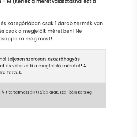
 – M (Kérlek a méretválasztásnál ezt a
rés kategóriában csak 1 darab termék van
és csak a megjelölt méretben! Ne
 csapj le rá még most!
snál
teljesen szorosan, azaz ráhagyás
at és válaszd ki a megfelelő méretet! A
lra fűzzük.
FÁ-t tartalmazzák! (Ft/db árak, szállítási költség