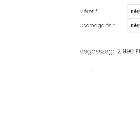
Méret
*
Csomagolás
*
Végösszeg:
2 990
F
JÁDE KARKÖTŐ - CHARM