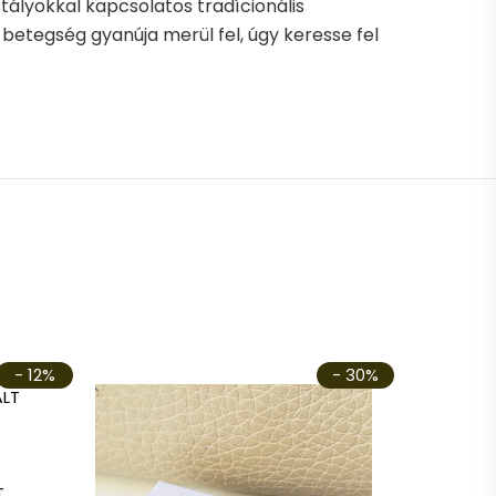
stályokkal kapcsolatos tradícionális
 betegség gyanúja merül fel, úgy keresse fel
- 12%
- 30%
T