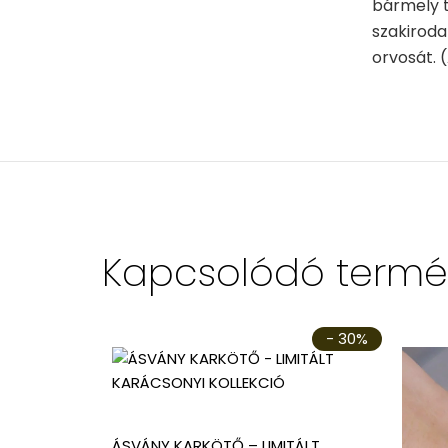
bármely t
szakiroda
orvosát. (
Kapcsolódó termé
- 30%
ÁSVÁNY KARKÖTŐ – LIMITÁLT