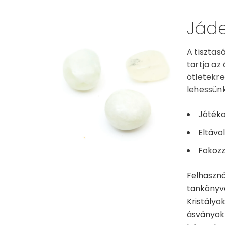
Jád
A tisztas
tartja az
ötletekre
lehessünk
Jótéko
Eltávo
Fokozz
Felhaszná
tankönyve 
Kristályo
ásványok 