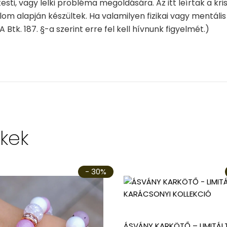
esti, vagy lelki probléma megoldására. Az itt leírtak a kri
lom alapján készültek. Ha valamilyen fizikai vagy mentális
A Btk. 187. §-a szerint erre fel kell hívnunk figyelmét.)
kek
- 30%
ÁSVÁNY KARKÖTŐ – LIMITÁL