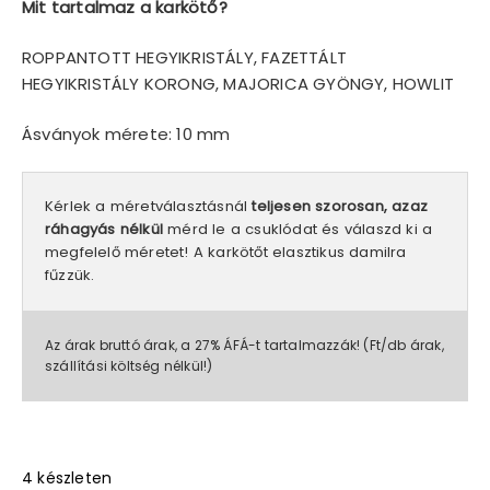
Mit tartalmaz a karkötő?
ROPPANTOTT HEGYIKRISTÁLY, FAZETTÁLT
HEGYIKRISTÁLY KORONG, MAJORICA GYÖNGY, HOWLIT
Ásványok mérete: 10 mm
Kérlek a méretválasztásnál
teljesen szorosan, azaz
ráhagyás nélkül
mérd le a csuklódat és válaszd ki a
megfelelő méretet! A karkötőt elasztikus damilra
fűzzük.
Az árak bruttó árak, a 27% ÁFÁ-t tartalmazzák! (Ft/db árak,
szállítási költség nélkül!)
4 készleten