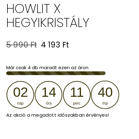
HOWLIT X
HEGYIKRISTÁLY
Original
Current
5 990
Ft
4 193
Ft
price
price
was:
is:
Már csak
4
db maradt ezen az áron
5
4
02
14
11
40
990 Ft.
193 Ft.
nap
óra
perc
mp
Az akció a megadott időszakban érvényes!