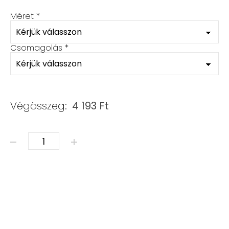
Méret
*
Csomagolás
*
Végösszeg:
4 193
Ft
HOWLIT X HEGYIKRISTÁLY mennyiség