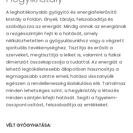
A leghatékonyabb gyógyító és energiafelerősítő
kristály a Földön. Elnyeli, tárolja, felszabadítja és
szabályozza az energiát. Mindig annak az energiának
a rezgésszintjén fejti ki a hatását, amely
nélkülözhetetlen a gyógyulásunkhoz vagy a végzett
spirituális tevékenységhez. Tisztítja és erősíti a
szerveket, megtisztítja a lelket is, valamint a fizikai
dimenziót összekapcsolja a tudattal. Az energiát a
lehető legtökéletesebb állapotban hasznosítja, a
legmagasabb szintre emeli, hatása visszanyúlik
egészen a rendellenesség kialakulása elé. Tartalmaz
minden lehetséges színt, a hegyikristály a létezés
minden szintjén kifejti hatását. Segíti a figyelem-
összpontosítást, felszabadítja az emlékeket.
VÉLT GYÓGYHATÁSA: