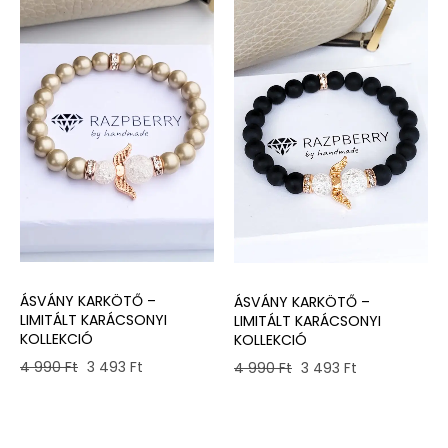
ÁSVÁNY KARKÖTŐ –
ÁSVÁNY KARKÖTŐ –
LIMITÁLT KARÁCSONYI
LIMITÁLT KARÁCSONYI
KOLLEKCIÓ
KOLLEKCIÓ
Original
Current
Original
Current
4 990
Ft
3 493
Ft
4 990
Ft
3 493
Ft
price
price
price
price
was:
is:
was:
is:
4
3
4
3