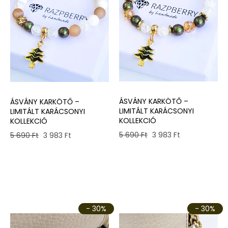
ÁSVÁNY KARKÖTŐ –
ÁSVÁNY KARKÖTŐ –
LIMITÁLT KARÁCSONYI
LIMITÁLT KARÁCSONYI
KOLLEKCIÓ
KOLLEKCIÓ
Original
Current
Original
Current
5 690
Ft
3 983
Ft
5 690
Ft
3 983
Ft
price
price
price
price
was:
is:
was:
is:
5
3
5
3
690 Ft.
983 Ft.
690 Ft.
983 Ft.
- 30%
- 30%