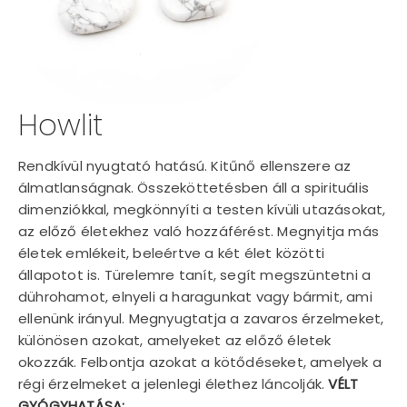
Howlit
Rendkívül nyugtató hatású. Kitűnő ellenszere az
álmatlanságnak. Összeköttetésben áll a spirituális
dimenziókkal, megkönnyíti a testen kívüli utazásokat,
az előző életekhez való hozzáférést. Megnyitja más
életek emlékeit, beleértve a két élet közötti
állapotot is. Türelemre tanít, segít megszüntetni a
dührohamot, elnyeli a haragunkat vagy bármit, ami
ellenünk irányul. Megnyugtatja a zavaros érzelmeket,
különösen azokat, amelyeket az előző életek
okozzák. Felbontja azokat a kötődéseket, amelyek a
régi érzelmeket a jelenlegi élethez láncolják.
VÉLT
GYÓGYHATÁSA: