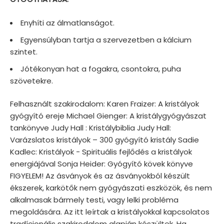
Enyhíti az álmatlanságot.
Egyensúlyban tartja a szervezetben a kálcium
szintet.
Jótékonyan hat a fogakra, csontokra, puha
szövetekre.
Felhasznált szakirodalom: Karen Fraizer: A kristályok
gyógyító ereje Michael Gienger: A kristálygyógyászat
tankönyve Judy Hall : Kristálybiblia Judy Hall:
Varázslatos kristályok – 300 gyógyító kristály Sadie
Kadlec: Kristályok - Spirituális fejlődés a kristályok
energiájával Sonja Heider: Gyógyító kövek könyve
FIGYELEM! Az ásványok és az ásványokból készült
ékszerek, karkötők nem gyógyászati eszközök, és nem
alkalmasak bármely testi, vagy lelki probléma
megoldására. Az itt leírtak a kristályokkal kapcsolatos
tradícionális szakirodalom alapján készültek. Ha