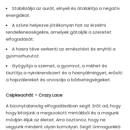
Stabilizálja az aurát, elnyeli és átalakítja a negatív
energiákat.
A szívre helyezve jótékonyan hat az érzelmi
rendellenességekre, amelyek gátolják a szeretet
elfogadását.
A hasra téve serkenti az emésztést és enyhíti a
gyomorhurutot.
Gyógyítja a szemet, a gyomrot, a méhet és
tisztítja a nyirokrendszert és a hasnyálmirigyet, erősíti
a hajszálereket és orvosolja a bőrbetegségeket.
:
Csipkeachát – Crazy Lace
A bizonytalanság elfogadásában segít. Erőt ad, hogy
hogy kitörjünk a megszokott mintákból és a magunk
módján éljük az életet. Arra ösztönöz, hogy ne
vegyünk mindent olyan komolyan. Segít önmagunkká