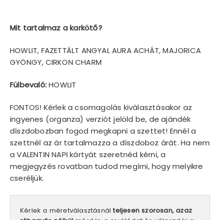
Mit tartalmaz a karkötő?
HOWLIT, FAZETTÁLT ANGYAL AURA ACHÁT, MAJORICA
GYÖNGY, CIRKON CHARM
Fülbevaló:
HOWLIT
FONTOS! Kérlek a csomagolás kiválasztásakor az
ingyenes (organza) verziót jelöld be, de ajándék
díszdobozban fogod megkapni a szettet! Ennél a
szettnél az ár tartalmazza a díszdoboz árát. Ha nem
a VALENTIN NAPI kártyát szeretnéd kérni, a
megjegyzés rovatban tudod megírni, hogy melyikre
cseréljük.
Kérlek a méretválasztásnál
teljesen szorosan, azaz