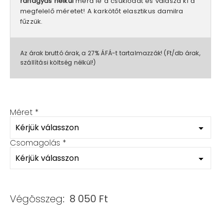
ráhagyás nélkül
mérd le a csuklódat és válaszd ki a
megfelelő méretet! A karkötőt elasztikus damilra
fűzzük.
Az árak bruttó árak, a 27% ÁFÁ-t tartalmazzák! (Ft/db árak,
szállítási költség nélkül!)
Méret
*
Csomagolás
*
Végösszeg:
8 050
Ft