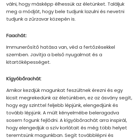
válni, hogy másképp élhessük az életünket. Találjuk
meg a módját, hogy bele tudjunk lazulni és nevetni
tudjunk a zűrzavar közepén is.
Faachát:
Immunerősítő hatása van, véd a fertőzésekkel
szemben. Javítja a belső nyugalmat és a
kitartóképességet.
:
Kígyóbőrachát
Amikor kezdjük magunkat feszültnek érezni és egy
kicsit megrekedünk az életünkben, ez az ásvány segít,
hogy egy szinttel feljebb lépjünk, elengedjünk és
tovább lépjünk. A múlt kényelmébe beleragadva
sosem fogunk fejlődni. A kígyóbőrachát arra inspirál,
hogy elengedjük a szív korlátait és még több helyet
teremtsünk magunkban. Segít továbblépni és