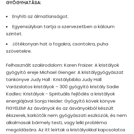
GYÓGYHATÁSA:
Enyhíti az álmatlanságot.
Egyensúlyban tartja a szervezetben a kálcium
szintet.
Jótékonyan hat a fogakra, csontokra, puha
szövetekre.
Felhasznált szakirodalom: Karen Fraizer: A kristályok
gyógyító ereje Michael Gienger: A kristálygyógyászat
tankönyve Judy Hall : Kristálybiblia Judy Hall:
Varázslatos kristályok – 300 gyógyító kristály Sadie
Kadlec: Kristályok - Spirituális fejlődés a kristályok
energiájával Sonja Heider: Gyógyító kövek könyve
FIGYELEM! Az ásványok és az ásványokból készült
ékszerek, karkötők nem gyógyászati eszközök, és nem
alkalmasak bármely testi, vagy lelki probléma
megoldására. Az itt leírtak a kristályokkal kapcsolatos