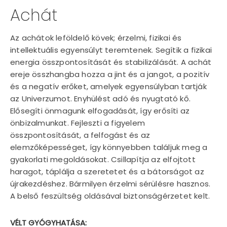
Achát
Az achátok leföldelő kövek; érzelmi, fizikai és
intellektuális egyensúlyt teremtenek. Segítik a fizikai
energia összpontosítását és stabilizálását. A achát
ereje összhangba hozza a jint és a jangot, a pozitív
és a negatív erőket, amelyek egyensúlyban tartják
az Univerzumot. Enyhülést adó és nyugtató kő.
Elősegíti önmagunk elfogadását, így erősíti az
önbizalmunkat. Fejleszti a figyelem
összpontosítását, a felfogást és az
elemzőképességet, így könnyebben találjuk meg a
gyakorlati megoldásokat. Csillapítja az elfojtott
haragot, táplálja a szeretetet és a bátorságot az
újrakezdéshez. Bármilyen érzelmi sérülésre hasznos.
A belső feszültség oldásával biztonságérzetet kelt.
VÉLT GYÓGYHATÁSA: