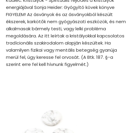
Kadlec: Kristályok - Spirituális fejlődés a kristályok
energiájával Sonja Heider: Gyógyító kövek könyve
FIGYELEM! Az ásványok és az ásványokból készült
ékszerek, karkötők nem gyógyászati eszközök, és nem
alkalmasak bármely testi, vagy lelki probléma
megoldására. Az itt leírtak a kristályokkal kapcsolatos
tradícionális szakirodalom alapján készültek. Ha
valamilyen fizikai vagy mentális betegség gyanúja
merül fel, úgy keresse fel orvosát. (A Btk. 187. §-a
szerint erre fel kell hívnunk figyelmét.)