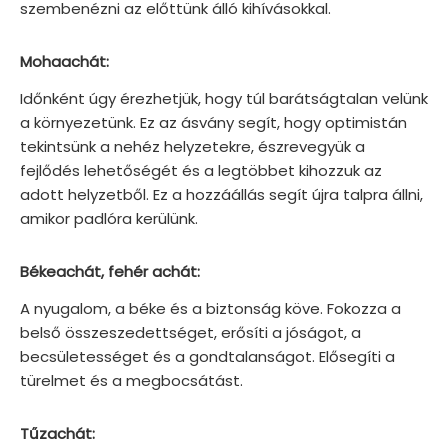
szembenézni az előttünk álló kihívásokkal.
Mohaachát:
Időnként úgy érezhetjük, hogy túl barátságtalan velünk
a környezetünk. Ez az ásvány segít, hogy optimistán
tekintsünk a nehéz helyzetekre, észrevegyük a
fejlődés lehetőségét és a legtöbbet kihozzuk az
adott helyzetből. Ez a hozzáállás segít újra talpra állni,
amikor padlóra kerülünk.
Békeachát, fehér achát:
A nyugalom, a béke és a biztonság köve. Fokozza a
belső összeszedettséget, erősíti a jóságot, a
becsületességet és a gondtalanságot. Elősegíti a
türelmet és a megbocsátást.
Tűzachát: