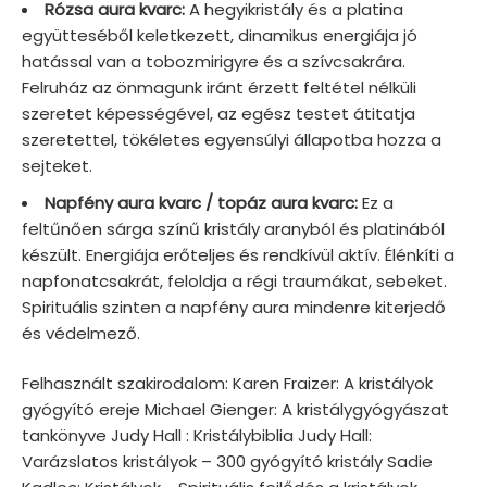
Rózsa aura kvarc:
A hegyikristály és a platina
együtteséből keletkezett, dinamikus energiája jó
hatással van a tobozmirigyre és a szívcsakrára.
Felruház az önmagunk iránt érzett feltétel nélküli
szeretet képességével, az egész testet átitatja
szeretettel, tökéletes egyensúlyi állapotba hozza a
sejteket.
Napfény aura kvarc / topáz aura kvarc:
Ez a
feltűnően sárga színű kristály aranyból és platinából
készült. Energiája erőteljes és rendkívül aktív. Élénkíti a
napfonatcsakrát, feloldja a régi traumákat, sebeket.
Spirituális szinten a napfény aura mindenre kiterjedő
és védelmező.
Felhasznált szakirodalom: Karen Fraizer: A kristályok
gyógyító ereje Michael Gienger: A kristálygyógyászat
tankönyve Judy Hall : Kristálybiblia Judy Hall:
Varázslatos kristályok – 300 gyógyító kristály Sadie