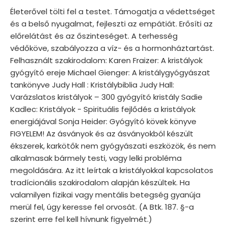
Életerővel tölti fel a testet. Támogatja a védettséget
és a belső nyugalmat, fejleszti az empátiát. Erősíti az
előrelátást és az őszinteséget. A terhesség
védőköve, szabályozza a víz- és a hormonháztartást.
Felhasznált szakirodalom: Karen Fraizer: A kristályok
gyógyító ereje Michael Gienger: A kristálygyógyászat
tankönyve Judy Hall : Kristálybiblia Judy Hall:
Varázslatos kristályok – 300 gyógyító kristály Sadie
Kadlec: Kristályok - Spirituális fejlődés a kristályok
energiájával Sonja Heider: Gyógyító kövek könyve
FIGYELEM! Az ásványok és az ásványokból készült
ékszerek, karkötők nem gyógyászati eszközök, és nem
alkalmasak bármely testi, vagy lelki probléma
megoldására. Az itt leírtak a kristályokkal kapcsolatos
tradícionális szakirodalom alapján készültek. Ha
valamilyen fizikai vagy mentális betegség gyanúja
merül fel, úgy keresse fel orvosát. (A Btk. 187. §-a
szerint erre fel kell hívnunk figyelmét.)