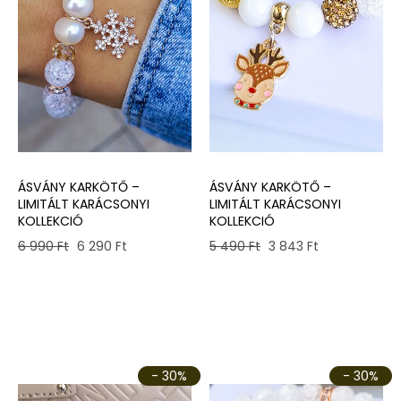
ÁSVÁNY KARKÖTŐ –
ÁSVÁNY KARKÖTŐ –
LIMITÁLT KARÁCSONYI
LIMITÁLT KARÁCSONYI
KOLLEKCIÓ
KOLLEKCIÓ
Original
Current
Original
Current
6 990
Ft
6 290
Ft
5 490
Ft
3 843
Ft
price
price
price
price
was:
is:
was:
is:
6
6
5
3
990 Ft.
290 Ft.
490 Ft.
843 Ft.
- 30%
- 30%