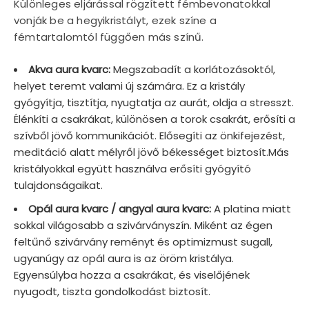
Különleges eljárással rögzített fémbevonatokkal
vonják be a hegyikristályt, ezek színe a
fémtartalomtól függően más színű.
Akva aura kvarc:
Megszabadít a korlátozásoktól,
helyet teremt valami új számára. Ez a kristály
gyógyítja, tisztítja, nyugtatja az aurát, oldja a stresszt.
Élénkíti a csakrákat, különösen a torok csakrát, erősíti a
szívből jövő kommunikációt. Elősegíti az önkifejezést,
meditáció alatt mélyről jövő békességet biztosít.Más
kristályokkal együtt használva erősíti gyógyító
tulajdonságaikat.
Opál aura kvarc / angyal aura kvarc:
A platina miatt
sokkal világosabb a szivárványszín. Miként az égen
feltűnő szivárvány reményt és optimizmust sugall,
ugyanúgy az opál aura is az öröm kristálya.
Egyensúlyba hozza a csakrákat, és viselőjének
nyugodt, tiszta gondolkodást biztosít.