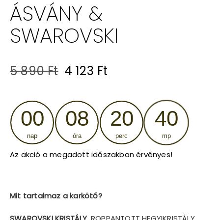
ÁSVÁNY &
SWAROVSKI
Original
Current
5 890
Ft
4 123
Ft
price
price
was:
is:
00
08
20
39
5
4
nap
óra
perc
mp
890 Ft.
123 Ft.
Az akció a megadott időszakban érvényes!
Mit tartalmaz a karkötő?
SWAROVSKI KRISTÁLY
, ROPPANTOTT HEGYIKRISTÁLY,