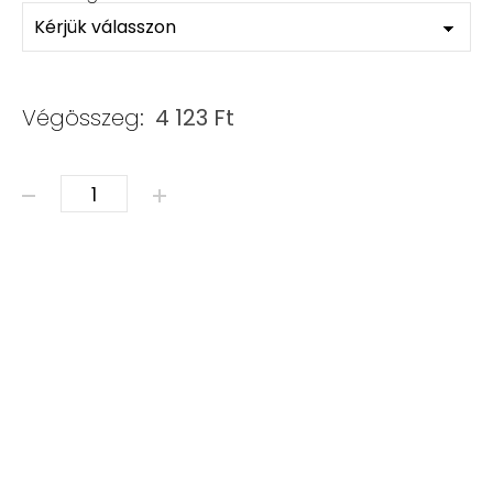
Végösszeg:
4 123
Ft
ÁSVÁNY & SWAROVSKI mennyiség