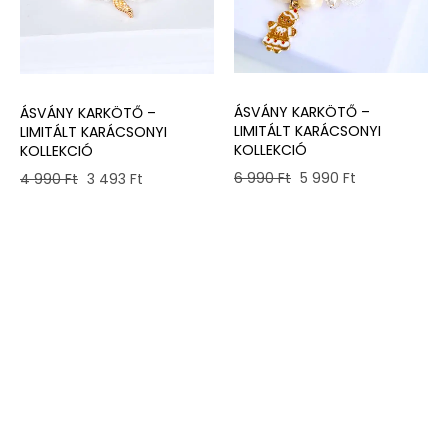
ÁSVÁNY KARKÖTŐ –
ÁSVÁNY KARKÖTŐ –
LIMITÁLT KARÁCSONYI
LIMITÁLT KARÁCSONYI
KOLLEKCIÓ
KOLLEKCIÓ
Original
Current
Original
Current
6 990
Ft
5 990
Ft
4 990
Ft
3 493
Ft
price
price
price
price
was:
is:
was:
is:
6
5
4
3
990 Ft.
990 Ft.
990 Ft.
493 Ft.