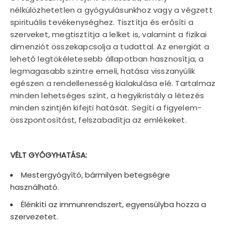
nélkülözhetetlen a gyógyulásunkhoz vagy a végzett
spirituális tevékenységhez. Tisztítja és erősíti a
szerveket, megtisztítja a lelket is, valamint a fizikai
dimenziót összekapcsolja a tudattal. Az energiát a
lehető legtökéletesebb állapotban hasznosítja, a
legmagasabb szintre emeli, hatása visszanyúlik
egészen a rendellenesség kialakulása elé. Tartalmaz
minden lehetséges színt, a hegyikristály a létezés
minden szintjén kifejti hatását. Segíti a figyelem-
összpontosítást, felszabadítja az emlékeket.
VÉLT GYÓGYHATÁSA:
Mestergyógyító, bármilyen betegségre
használható.
Élénkíti az immunrendszert, egyensúlyba hozza a
szervezetet.