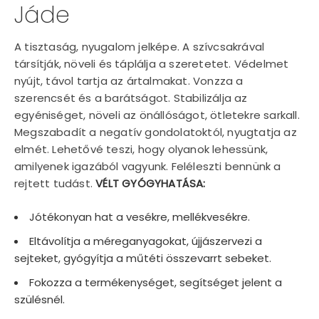
Jáde
A tisztaság, nyugalom jelképe. A szívcsakrával
társítják, növeli és táplálja a szeretetet. Védelmet
nyújt, távol tartja az ártalmakat. Vonzza a
szerencsét és a barátságot. Stabilizálja az
egyéniséget, növeli az önállóságot, ötletekre sarkall.
Megszabadít a negatív gondolatoktól, nyugtatja az
elmét. Lehetővé teszi, hogy olyanok lehessünk,
amilyenek igazából vagyunk. Feléleszti bennünk a
rejtett tudást.
VÉLT GYÓGYHATÁSA:
Jótékonyan hat a vesékre, mellékvesékre.
Eltávolítja a méreganyagokat, újjászervezi a
sejteket, gyógyítja a műtéti összevarrt sebeket.
Fokozza a termékenységet, segítséget jelent a
szülésnél.