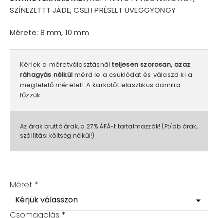
SZÍNEZETTT JÁDE, CSEH PRÉSELT ÜVEGGYÖNGY
Mérete: 8 mm, 10 mm
Kérlek a méretválasztásnál
teljesen szorosan, azaz
ráhagyás nélkül
mérd le a csuklódat és válaszd ki a
megfelelő méretet! A karkötőt elasztikus damilra
fűzzük.
Az árak bruttó árak, a 27% ÁFÁ-t tartalmazzák! (Ft/db árak,
szállítási költség nélkül!)
Méret
*
Csomagolás
*