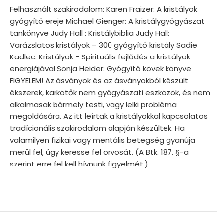
Felhasznált szakirodalom: Karen Fraizer: A kristályok
gyógyító ereje Michael Gienger: A kristálygyógyászat
tankönyve Judy Hall : Kristálybiblia Judy Hall:
Varázslatos kristályok – 300 gyógyító kristály Sadie
Kadlec: Kristályok - Spirituális fejlődés a kristályok
energiájával Sonja Heider: Gyógyító kövek könyve
FIGYELEM! Az ásványok és az ásványokból készült
ékszerek, karkötők nem gyógyászati eszközök, és nem
alkalmasak bármely testi, vagy lelki probléma
megoldására. Az itt leírtak a kristályokkal kapcsolatos
tradícionális szakirodalom alapján készültek. Ha
valamilyen fizikai vagy mentális betegség gyanúja
merül fel, úgy keresse fel orvosát. (A Btk. 187. §-a
szerint erre fel kell hívnunk figyelmét.)