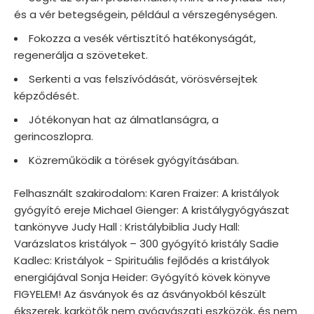
és a vér betegségein, például a vérszegénységen.
Fokozza a vesék vértisztító hatékonyságát,
regenerálja a szöveteket.
Serkenti a vas felszívódását, vörösvérsejtek
képződését.
Jótékonyan hat az álmatlanságra, a
gerincoszlopra.
Közreműködik a törések gyógyításában.
Felhasznált szakirodalom: Karen Fraizer: A kristályok
gyógyító ereje Michael Gienger: A kristálygyógyászat
tankönyve Judy Hall : Kristálybiblia Judy Hall:
Varázslatos kristályok – 300 gyógyító kristály Sadie
Kadlec: Kristályok - Spirituális fejlődés a kristályok
energiájával Sonja Heider: Gyógyító kövek könyve
FIGYELEM! Az ásványok és az ásványokból készült
ékszerek, karkötők nem gyógyászati eszközök, és nem