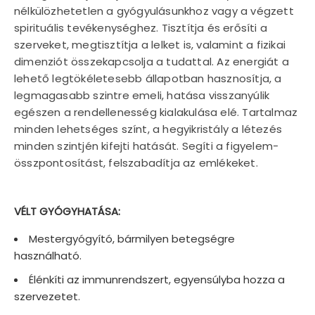
nélkülözhetetlen a gyógyulásunkhoz vagy a végzett
spirituális tevékenységhez. Tisztítja és erősíti a
szerveket, megtisztítja a lelket is, valamint a fizikai
dimenziót összekapcsolja a tudattal. Az energiát a
lehető legtökéletesebb állapotban hasznosítja, a
legmagasabb szintre emeli, hatása visszanyúlik
egészen a rendellenesség kialakulása elé. Tartalmaz
minden lehetséges színt, a hegyikristály a létezés
minden szintjén kifejti hatását. Segíti a figyelem-
összpontosítást, felszabadítja az emlékeket.
VÉLT GYÓGYHATÁSA:
Mestergyógyító, bármilyen betegségre
használható.
Élénkíti az immunrendszert, egyensúlyba hozza a
szervezetet.