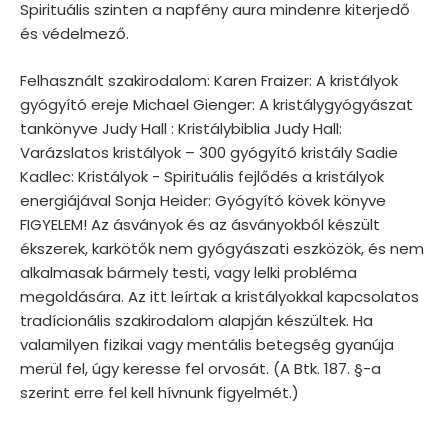
Spirituális szinten a napfény aura mindenre kiterjedő
és védelmező.
Felhasznált szakirodalom: Karen Fraizer: A kristályok
gyógyító ereje Michael Gienger: A kristálygyógyászat
tankönyve Judy Hall : Kristálybiblia Judy Hall:
Varázslatos kristályok – 300 gyógyító kristály Sadie
Kadlec: Kristályok - Spirituális fejlődés a kristályok
energiájával Sonja Heider: Gyógyító kövek könyve
FIGYELEM! Az ásványok és az ásványokból készült
ékszerek, karkötők nem gyógyászati eszközök, és nem
alkalmasak bármely testi, vagy lelki probléma
megoldására. Az itt leírtak a kristályokkal kapcsolatos
tradícionális szakirodalom alapján készültek. Ha
valamilyen fizikai vagy mentális betegség gyanúja
merül fel, úgy keresse fel orvosát. (A Btk. 187. §-a
szerint erre fel kell hívnunk figyelmét.)