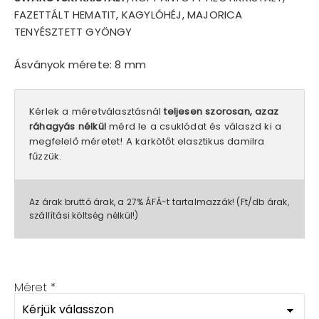
FAZETTÁLT HEMATIT, KAGYLÓHÉJ, MAJORICA
TENYÉSZTETT GYÖNGY
Ásványok mérete: 8 mm
Kérlek a méretválasztásnál
teljesen szorosan, azaz
ráhagyás nélkül
mérd le a csuklódat és válaszd ki a
megfelelő méretet! A karkötőt elasztikus damilra
fűzzük.
Az árak bruttó árak, a 27% ÁFÁ-t tartalmazzák! (Ft/db árak,
szállítási költség nélkül!)
Méret
*