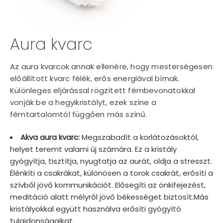
Aura kvarc
Az aura kvarcok annak ellenére, hogy mesterségesen
előállított kvarc félék, erős energiával bírnak.
Különleges eljárással rögzített fémbevonatokkal
vonják be a hegyikristályt, ezek színe a
fémtartalomtól függően más színű.
Akva aura kvarc:
Megszabadít a korlátozásoktól,
helyet teremt valami új számára. Ez a kristály
gyógyítja, tisztítja, nyugtatja az aurát, oldja a stresszt.
Élénkíti a csakrákat, különösen a torok csakrát, erősíti a
szívből jövő kommunikációt. Elősegíti az önkifejezést,
meditáció alatt mélyről jövő békességet biztosít.Más
kristályokkal együtt használva erősíti gyógyító
tulajdonságaikat.