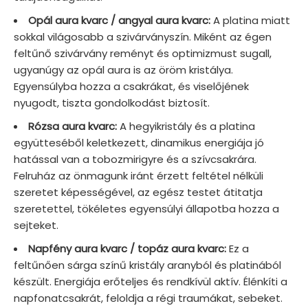
Opál aura kvarc / angyal aura kvarc:
A platina miatt
sokkal világosabb a szivárványszín. Miként az égen
feltűnő szivárvány reményt és optimizmust sugall,
ugyanúgy az opál aura is az öröm kristálya.
Egyensúlyba hozza a csakrákat, és viselőjének
nyugodt, tiszta gondolkodást biztosít.
Rózsa aura kvarc:
A hegyikristály és a platina
együtteséből keletkezett, dinamikus energiája jó
hatással van a tobozmirigyre és a szívcsakrára.
Felruház az önmagunk iránt érzett feltétel nélküli
szeretet képességével, az egész testet átitatja
szeretettel, tökéletes egyensúlyi állapotba hozza a
sejteket.
Napfény aura kvarc / topáz aura kvarc:
Ez a
feltűnően sárga színű kristály aranyból és platinából
készült. Energiája erőteljes és rendkívül aktív. Élénkíti a
napfonatcsakrát, feloldja a régi traumákat, sebeket.