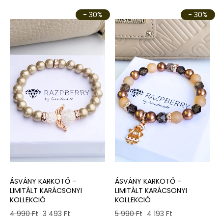
- 30%
- 30%
ÁSVÁNY KARKÖTŐ –
ÁSVÁNY KARKÖTŐ –
LIMITÁLT KARÁCSONYI
LIMITÁLT KARÁCSONYI
KOLLEKCIÓ
KOLLEKCIÓ
Original
Current
Original
Current
4 990
Ft
3 493
Ft
5 990
Ft
4 193
Ft