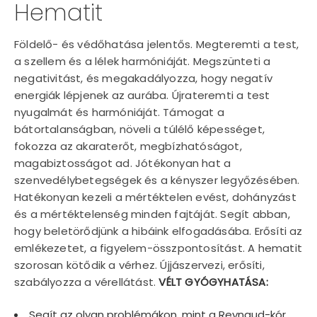
Hematit
Földelő- és védőhatása jelentős. Megteremti a test,
a szellem és a lélek harmóniáját. Megszünteti a
negativitást, és megakadályozza, hogy negatív
energiák lépjenek az aurába. Újrateremti a test
nyugalmát és harmóniáját. Támogat a
bátortalanságban, növeli a túlélő képességet,
fokozza az akaraterőt, megbízhatóságot,
magabiztosságot ad. Jótékonyan hat a
szenvedélybetegségek és a kényszer legyőzésében.
Hatékonyan kezeli a mértéktelen evést, dohányzást
és a mértéktelenség minden fajtáját. Segít abban,
hogy beletörődjünk a hibáink elfogadásába. Erősíti az
emlékezetet, a figyelem-összpontosítást. A hematit
szorosan kötődik a vérhez. Újjászervezi, erősíti,
szabályozza a vérellátást.
VÉLT GYÓGYHATÁSA:
Segít az olyan problémákon, mint a Reynaud-kór,