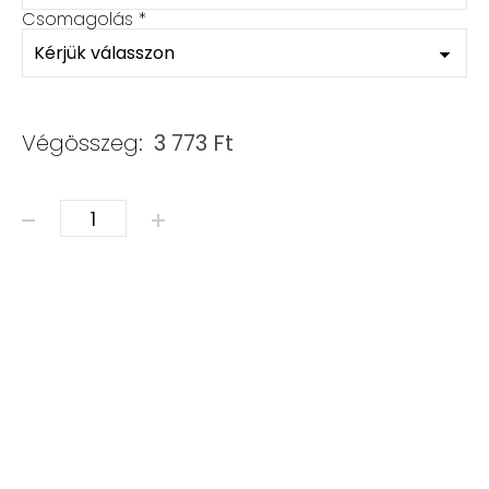
Csomagolás
*
Végösszeg:
3 773
Ft
ÁSVÁNY & SWAROVSKI mennyiség