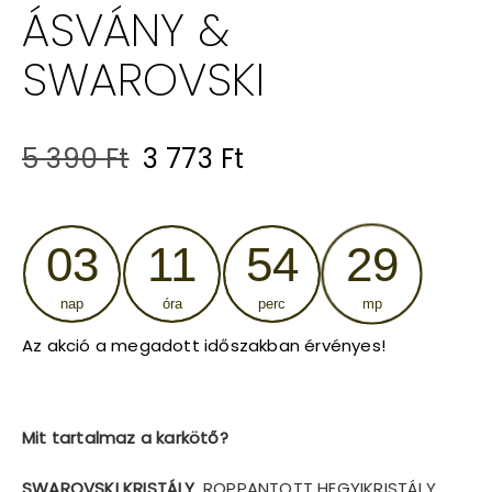
ÁSVÁNY &
SWAROVSKI
Original
Current
5 390
Ft
3 773
Ft
price
price
was:
is:
03
11
54
28
5
3
nap
óra
perc
mp
390 Ft.
773 Ft.
Az akció a megadott időszakban érvényes!
Mit tartalmaz a karkötő?
SWAROVSKI KRISTÁLY
, ROPPANTOTT HEGYIKRISTÁLY,