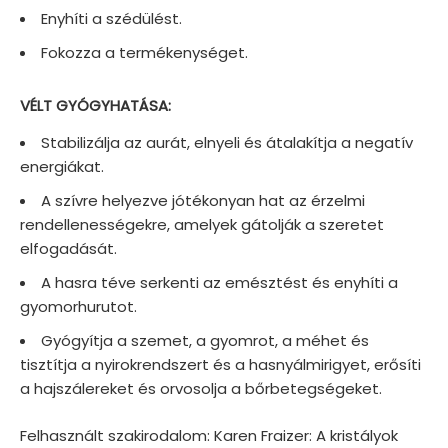
Enyhíti a szédülést.
Fokozza a termékenységet.
VÉLT GYÓGYHATÁSA:
Stabilizálja az aurát, elnyeli és átalakítja a negatív
energiákat.
A szívre helyezve jótékonyan hat az érzelmi
rendellenességekre, amelyek gátolják a szeretet
elfogadását.
A hasra téve serkenti az emésztést és enyhíti a
gyomorhurutot.
Gyógyítja a szemet, a gyomrot, a méhet és
tisztítja a nyirokrendszert és a hasnyálmirigyet, erősíti
a hajszálereket és orvosolja a bőrbetegségeket.
Felhasznált szakirodalom: Karen Fraizer: A kristályok