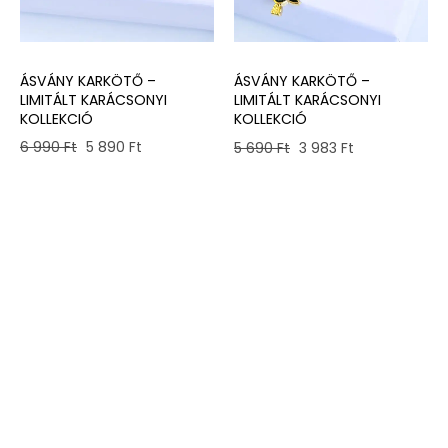
ÁSVÁNY KARKÖTŐ –
ÁSVÁNY KARKÖTŐ –
LIMITÁLT KARÁCSONYI
LIMITÁLT KARÁCSONYI
KOLLEKCIÓ
KOLLEKCIÓ
Original
Current
Original
Current
6 990
Ft
5 890
Ft
5 690
Ft
3 983
Ft
price
price
price
price
was:
is:
was:
is:
6
5
5
3
990 Ft.
890 Ft.
690 Ft.
983 Ft.
Rólunk