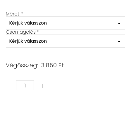
Méret
*
Csomagolás
*
Végösszeg:
3 850
Ft
ÁSVÁNY & SWAROVSKI mennyiség