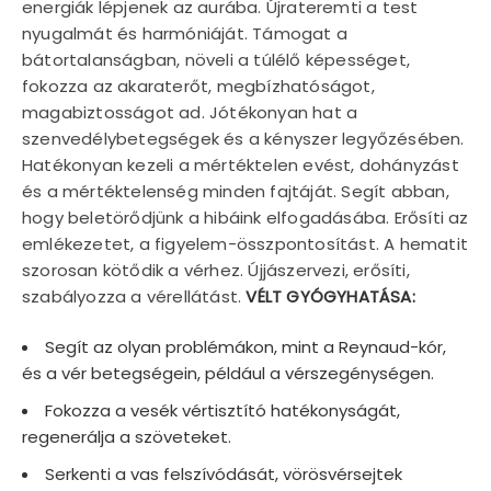
energiák lépjenek az aurába. Újrateremti a test
nyugalmát és harmóniáját. Támogat a
bátortalanságban, növeli a túlélő képességet,
fokozza az akaraterőt, megbízhatóságot,
magabiztosságot ad. Jótékonyan hat a
szenvedélybetegségek és a kényszer legyőzésében.
Hatékonyan kezeli a mértéktelen evést, dohányzást
és a mértéktelenség minden fajtáját. Segít abban,
hogy beletörődjünk a hibáink elfogadásába. Erősíti az
emlékezetet, a figyelem-összpontosítást. A hematit
szorosan kötődik a vérhez. Újjászervezi, erősíti,
szabályozza a vérellátást.
VÉLT GYÓGYHATÁSA:
Segít az olyan problémákon, mint a Reynaud-kór,
és a vér betegségein, például a vérszegénységen.
Fokozza a vesék vértisztító hatékonyságát,
regenerálja a szöveteket.
Serkenti a vas felszívódását, vörösvérsejtek