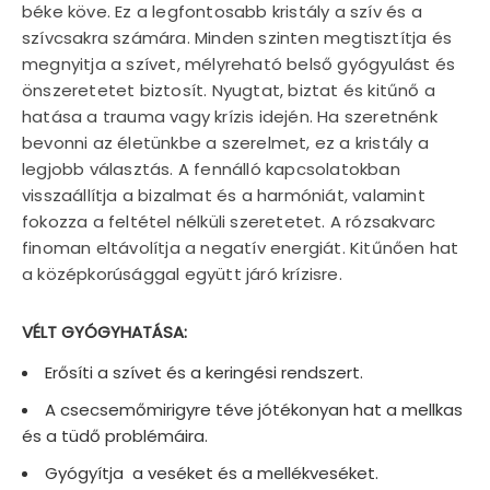
béke köve. Ez a legfontosabb kristály a szív és a
szívcsakra számára. Minden szinten megtisztítja és
megnyitja a szívet, mélyreható belső gyógyulást és
önszeretetet biztosít. Nyugtat, biztat és kitűnő a
hatása a trauma vagy krízis idején. Ha szeretnénk
bevonni az életünkbe a szerelmet, ez a kristály a
legjobb választás. A fennálló kapcsolatokban
visszaállítja a bizalmat és a harmóniát, valamint
fokozza a feltétel nélküli szeretetet. A rózsakvarc
finoman eltávolítja a negatív energiát. Kitűnően hat
a középkorúsággal együtt járó krízisre.
VÉLT GYÓGYHATÁSA:
Erősíti a szívet és a keringési rendszert.
A csecsemőmirigyre téve jótékonyan hat a mellkas
és a tüdő problémáira.
Gyógyítja a veséket és a mellékveséket.