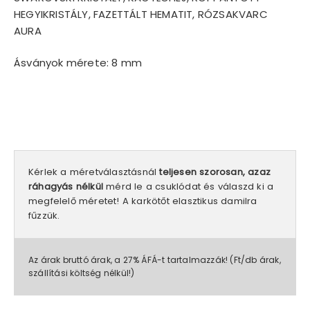
HEGYIKRISTÁLY, FAZETTÁLT HEMATIT, RÓZSAKVARC
AURA
Ásványok mérete: 8 mm
Kérlek a méretválasztásnál
teljesen szorosan, azaz
ráhagyás nélkül
mérd le a csuklódat és válaszd ki a
megfelelő méretet! A karkötőt elasztikus damilra
fűzzük.
Az árak bruttó árak, a 27% ÁFÁ-t tartalmazzák! (Ft/db árak,
szállítási költség nélkül!)