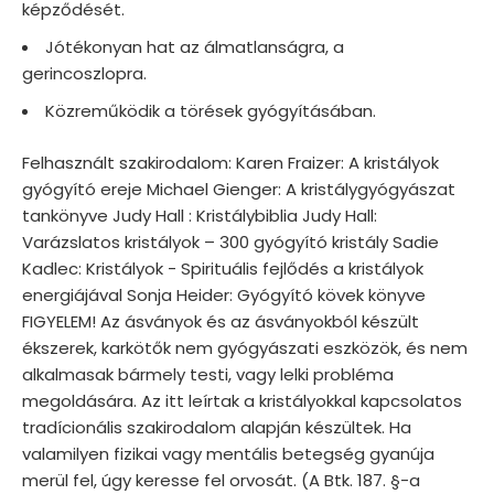
képződését.
Jótékonyan hat az álmatlanságra, a
gerincoszlopra.
Közreműködik a törések gyógyításában.
Felhasznált szakirodalom: Karen Fraizer: A kristályok
gyógyító ereje Michael Gienger: A kristálygyógyászat
tankönyve Judy Hall : Kristálybiblia Judy Hall:
Varázslatos kristályok – 300 gyógyító kristály Sadie
Kadlec: Kristályok - Spirituális fejlődés a kristályok
energiájával Sonja Heider: Gyógyító kövek könyve
FIGYELEM! Az ásványok és az ásványokból készült
ékszerek, karkötők nem gyógyászati eszközök, és nem
alkalmasak bármely testi, vagy lelki probléma
megoldására. Az itt leírtak a kristályokkal kapcsolatos
tradícionális szakirodalom alapján készültek. Ha
valamilyen fizikai vagy mentális betegség gyanúja
merül fel, úgy keresse fel orvosát. (A Btk. 187. §-a