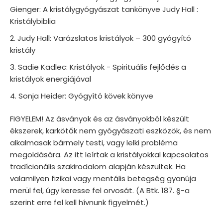
Gienger: A kristálygyógyászat tankönyve Judy Hall :
Kristálybiblia
Judy Hall: Varázslatos kristályok – 300 gyógyító
kristály
Sadie Kadlec: Kristályok - Spirituális fejlődés a
kristályok energiájával
Sonja Heider: Gyógyító kövek könyve
FIGYELEM! Az ásványok és az ásványokból készült
ékszerek, karkötők nem gyógyászati eszközök, és nem
alkalmasak bármely testi, vagy lelki probléma
megoldására. Az itt leírtak a kristályokkal kapcsolatos
tradícionális szakirodalom alapján készültek. Ha
valamilyen fizikai vagy mentális betegség gyanúja
merül fel, úgy keresse fel orvosát. (A Btk. 187. §-a
szerint erre fel kell hívnunk figyelmét.)