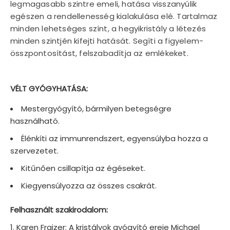
legmagasabb szintre emeli, hatása visszanyúlik
egészen a rendellenesség kialakulása elé. Tartalmaz
minden lehetséges színt, a hegyikristály a létezés
minden szintjén kifejti hatását. Segíti a figyelem-
összpontosítást, felszabadítja az emlékeket.
VÉLT GYÓGYHATÁSA:
Mestergyógyító, bármilyen betegségre
használható.
Élénkíti az immunrendszert, egyensúlyba hozza a
szervezetet.
Kitűnően csillapítja az égéseket.
Kiegyensúlyozza az összes csakrát.
Felhasznált szakirodalom:
Karen Fraizer: A kristályok gyógyító ereje Michael