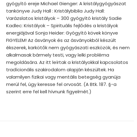
gyógyító ereje Michael Gienger: A kristálygyógyászat
tankönyve Judy Hall : Kristálybiblia Judy Hall:
Varázslatos kristályok – 300 gyógyító kristály Sadie
Kadlec: Kristályok – Spirituális fejlődés a kristályok
energiájával Sonja Heider: Gyógyító kövek könyve
FIGYELEM! Az ásványok és az ásványokból készült
ékszerek, karkötők nem gyógyászati eszközök, és nem
alkalmasak bármely testi, vagy lelki probléma
megoldására. Az itt leírtak a kristályokkal kapcsolatos
tradícionális szakirodalom alapján készültek. Ha
valamilyen fizikai vagy mentális betegség gyanúja
merül fel, úgy keresse fel orvosát. (A Btk. 187. §-a
szerint erre fel kell hívnunk figyelmét.)