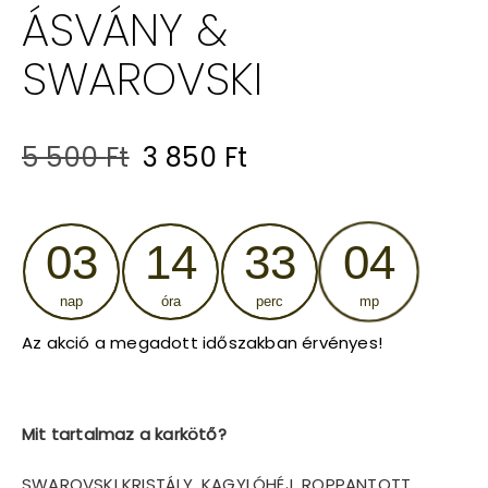
ÁSVÁNY &
SWAROVSKI
Original
Current
5 500
Ft
3 850
Ft
price
price
was:
is:
03
14
33
03
5
3
nap
óra
perc
mp
500 Ft.
850 Ft.
Az akció a megadott időszakban érvényes!
Mit tartalmaz a karkötő?
SWAROVSKI KRISTÁLY, KAGYLÓHÉJ, ROPPANTOTT