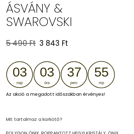
ÁSVÁNY &
SWAROVSKI
Original
Current
5 490
Ft
3 843
Ft
price
price
was:
is:
03
03
37
55
5
3
nap
óra
perc
mp
490 Ft.
843 Ft.
Az akció a megadott időszakban érvényes!
Mit tartalmaz a karkötő?
POLYGON ÓNIX, ROPPANTOTT HEGYI KRISTÁLY, ÓNIX,