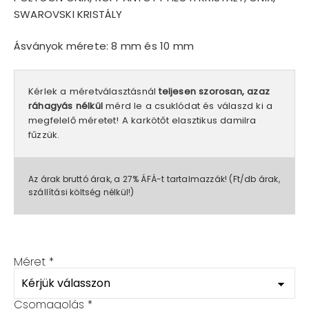
SWAROVSKI KRISTÁLY
Ásványok mérete: 8 mm és 10 mm
Kérlek a méretválasztásnál
teljesen szorosan, azaz
ráhagyás nélkül
mérd le a csuklódat és válaszd ki a
megfelelő méretet! A karkötőt elasztikus damilra
fűzzük.
Az árak bruttó árak, a 27% ÁFÁ-t tartalmazzák! (Ft/db árak,
szállítási költség nélkül!)
Méret
*
Csomagolás
*