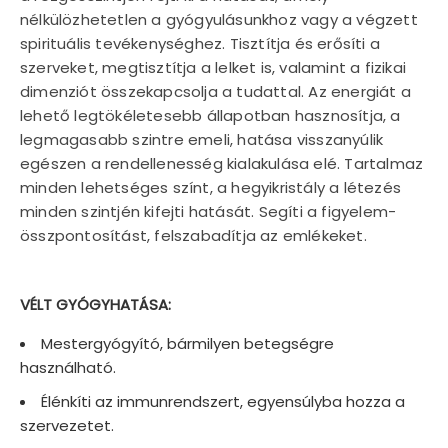
nélkülözhetetlen a gyógyulásunkhoz vagy a végzett
spirituális tevékenységhez. Tisztítja és erősíti a
szerveket, megtisztítja a lelket is, valamint a fizikai
dimenziót összekapcsolja a tudattal. Az energiát a
lehető legtökéletesebb állapotban hasznosítja, a
legmagasabb szintre emeli, hatása visszanyúlik
egészen a rendellenesség kialakulása elé. Tartalmaz
minden lehetséges színt, a hegyikristály a létezés
minden szintjén kifejti hatását. Segíti a figyelem-
összpontosítást, felszabadítja az emlékeket.
VÉLT GYÓGYHATÁSA:
Mestergyógyító, bármilyen betegségre
használható.
Élénkíti az immunrendszert, egyensúlyba hozza a
szervezetet.