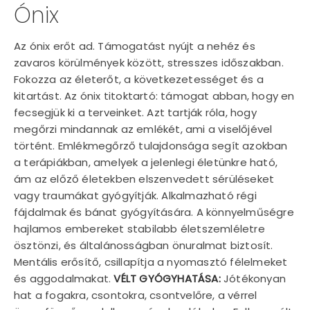
Ónix
Az ónix erőt ad. Támogatást nyújt a nehéz és
zavaros körülmények között, stresszes időszakban.
Fokozza az életerőt, a következetességet és a
kitartást. Az ónix titoktartó: támogat abban, hogy en
fecsegjük ki a terveinket. Azt tartják róla, hogy
megőrzi mindannak az emlékét, ami a viselőjével
történt. Emlékmegőrző tulajdonsága segít azokban
a terápiákban, amelyek a jelenlegi életünkre ható,
ám az előző életekben elszenvedett sérüléseket
vagy traumákat gyógyítják. Alkalmazható régi
fájdalmak és bánat gyógyítására. A könnyelműségre
hajlamos embereket stabilabb életszemléletre
ösztönzi, és általánosságban önuralmat biztosít.
Mentális erősítő, csillapítja a nyomasztó félelmeket
és aggodalmakat.
VÉLT GYÓGYHATÁSA:
Jótékonyan
hat a fogakra, csontokra, csontvelőre, a vérrel