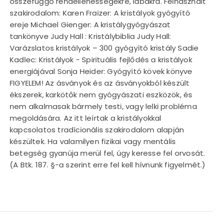
összefüggő rendellenességekre, lábakra. Felhasznált
szakirodalom: Karen Fraizer: A kristályok gyógyító
ereje Michael Gienger: A kristálygyógyászat
tankönyve Judy Hall : Kristálybiblia Judy Hall:
Varázslatos kristályok – 300 gyógyító kristály Sadie
Kadlec: Kristályok - Spirituális fejlődés a kristályok
energiájával Sonja Heider: Gyógyító kövek könyve
FIGYELEM! Az ásványok és az ásványokból készült
ékszerek, karkötők nem gyógyászati eszközök, és
nem alkalmasak bármely testi, vagy lelki probléma
megoldására. Az itt leírtak a kristályokkal
kapcsolatos tradícionális szakirodalom alapján
készültek. Ha valamilyen fizikai vagy mentális
betegség gyanúja merül fel, úgy keresse fel orvosát.
(A Btk. 187. §-a szerint erre fel kell hívnunk figyelmét.)