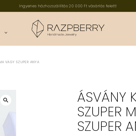
Ingyenes házhozszállítás 20 000 Ft vásárlás felett!
TOGGLE
CHILD
MENU
HANDMADE JEWELRY
MA VAGY SZUPER ANYA
ÁSVÁNY 
SZUPER 
SZUPER 