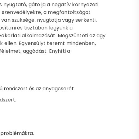
 nyugtató, gátolja a negatív környezeti
s szenvedélyekre, a megfontoltságot
 van szüksége, nyugtatja vagy serkenti.
sítani és tisztában legyünk a
akorlati alkalmazását. Megszünteti az agy
k ellen. Egyensúlyt teremt mindenben,
 félelmet, aggódást. Enyhíti a
ú rendszert és az anyagcserét.
dszert.
ásproblémákra.