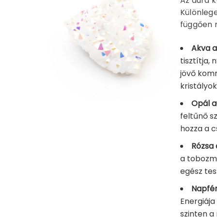
Az aura k
Különlege
függően 
Akva a
tisztítja,
jövő komm
kristályo
Opál a
feltűnő s
hozza a c
Rózsa 
a tobozmi
egész tes
Napfén
Energiája 
szinten a