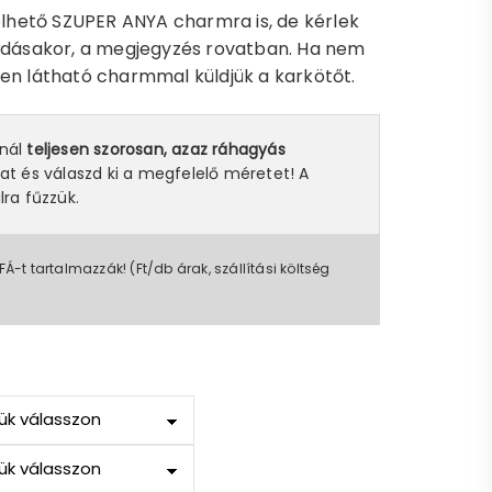
hető SZUPER ANYA charmra is, de kérlek
eadásakor, a megjegyzés rovatban. Ha nem
pen látható charmmal küldjük a karkötőt.
snál
teljesen szorosan, azaz ráhagyás
at és válaszd ki a megfelelő méretet! A
lra fűzzük.
FÁ-t tartalmazzák! (Ft/db árak, szállítási költség