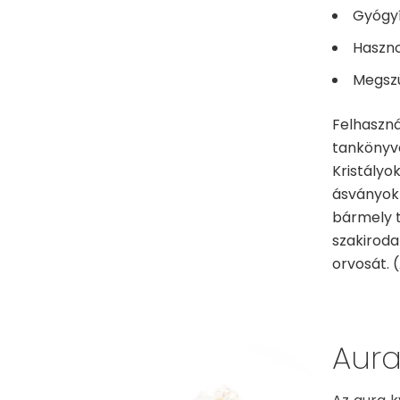
Gyógyí
Haszno
Megszü
Felhaszná
tankönyve 
Kristályo
ásványok 
bármely t
szakiroda
orvosát. (
Aura