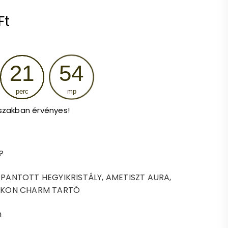
al
Current
Ft
price
is:
21
54
4
perc
mp
.
193 Ft.
szakban érvényes!
?
PANTOTT HEGYIKRISTÁLY, AMETISZT AURA,
IRKON CHARM TARTÓ
m