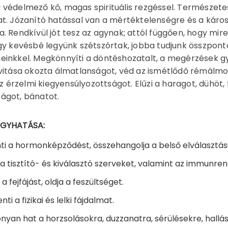
védelmező kő, magas spirituális rezgéssel. Természetes
t. Józanító hatással van a mértéktelenségre és a káro
. Rendkívül jót tesz az agynak; attól függően, hogy mire
gy kevésbé legyünk szétszórtak, jobba tudjunk összponto
inkkel. Megkönnyíti a döntéshozatalt, a megérzések gy
vitása okozta álmatlanságot, véd az ismétlődő rémálmo
 az érzelmi kiegyensúlyozottságot. Elűzi a haragot, dühöt,
ágot, bánatot.
ÓGYHATÁSA:
ti a hormonképződést, összehangolja a belső elválasztás
i a tisztító- és kiválasztó szerveket, valamint az immunren
 a fejfájást, oldja a feszültséget.
ti a fizikai és lelki fájdalmat.
nyan hat a horzsolásokra, duzzanatra, sérülésekre, hall