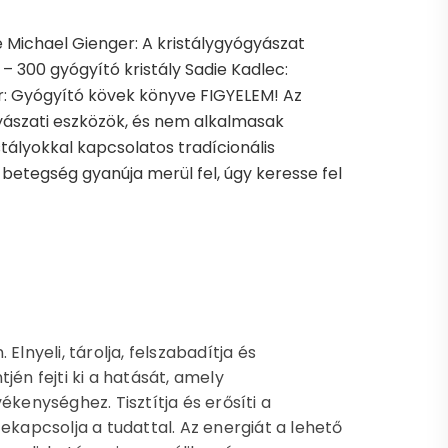
e Michael Gienger: A kristálygyógyászat
k – 300 gyógyító kristály Sadie Kadlec:
ider: Gyógyító kövek könyve FIGYELEM! Az
yászati eszközök, és nem alkalmasak
stályokkal kapcsolatos tradícionális
 betegség gyanúja merül fel, úgy keresse fel
lnyeli, tárolja, felszabadítja és
jén fejti ki a hatását, amely
ékenységhez. Tisztítja és erősíti a
szekapcsolja a tudattal. Az energiát a lehető