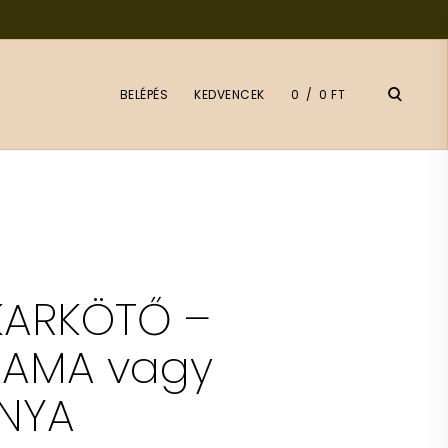
open
BELÉPÉS
KEDVENCEK
0
0 FT
search
form
KARKÖTŐ –
MAMA vagy
ANYA