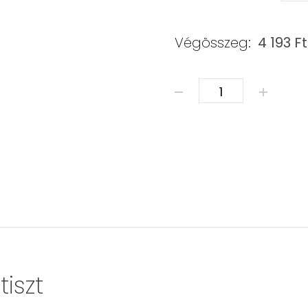
Végösszeg:
4 193
Ft
ÁSVÁNY KARKÖTŐ - SZU
iszt