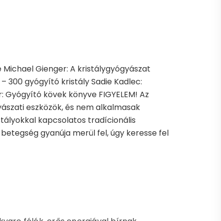
e Michael Gienger: A kristálygyógyászat
k – 300 gyógyító kristály Sadie Kadlec:
ider: Gyógyító kövek könyve FIGYELEM! Az
yászati eszközök, és nem alkalmasak
stályokkal kapcsolatos tradícionális
 betegség gyanúja merül fel, úgy keresse fel