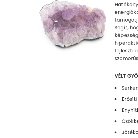
Hatékony 
energiáka
támogatja
Segít, ho
képessége
hiperakti
fejleszti
szomorús
VÉLT GY
Serken
Erősít
Enyhíti
Csökken
Jótéko