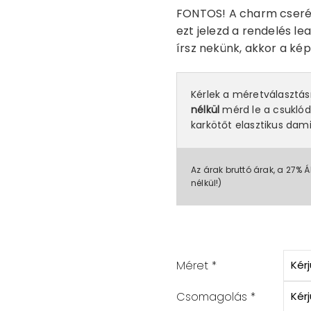
FONTOS! A charm cserél
ezt jelezd a rendelés l
írsz nekünk, akkor a ké
Kérlek a méretválasztá
nélkül
mérd le a csuklód
karkötőt elasztikus dami
Az árak bruttó árak, a 27% Á
nélkül!)
Méret
*
Csomagolás
*