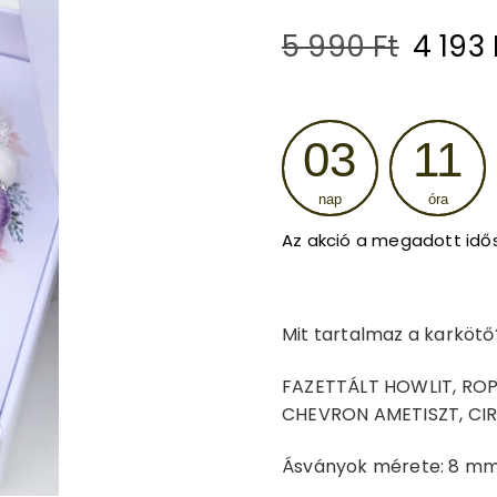
Origin
5 990
Ft
4 193
price
was:
03
11
5
nap
óra
990 Ft
Az akció a megadott idő
Mit tartalmaz a karkötő
FAZETTÁLT HOWLIT, ROP
CHEVRON AMETISZT, C
Ásványok mérete: 8 m