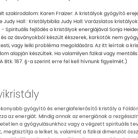
lt szakirodalom: Karen Fraizer: A kristályok gyógyító erej
Judy Hall : Kristálybiblia Judy Hall: Varázslatos kristályo
k - Spirituális fejlődés a kristályok energiájával Sonja He
és az ásványokból készült ékszerek, karkötők nem gyóg
esti, vagy lelki probléma megoldására. Az itt leírtak a kri
lom alapján készültek. Ha valamilyen fizikai vagy mentális
A Btk. 187. §-a szerint erre fel kell hívnunk figyelmét.)
ikristály
konyabb gyógyító és energiafelerősítő kristály a Földön. E
za az energiát. Mindig annak az energiának a rezgésszint
etetlen a gyógyulásunkhoz vagy a végzett spirituális tev
, megtisztítja a lelket is, valamint a fizikai dimenziót ös