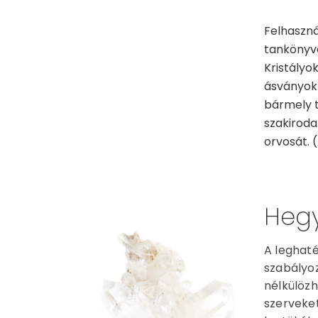
Felhaszná
tankönyve 
Kristályo
ásványok 
bármely t
szakiroda
orvosát. (
Hegy
A leghaté
szabályoz
nélkülözh
szerveket