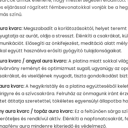
varcok annak ellenére, hogy mesterségesen előállított k
s eljárással rögzített fémbevonatokkal vonják be a hegy
más színű.
ura kvarc:
Megszabadít a korlátozásoktól, helyet teremt va
 nyugtatja az aurát, oldja a stresszt. Élénkíti a csakrákat, 
unikációt. Elősegíti az önkifejezést, meditáció alatt mély
kkal együtt használva erősíti gyógyító tulajdonságaikat.
ura kvarc / angyal aura kvarc:
A platina miatt sokkal vil
zivárvány reményt és optimizmust sugall, ugyanúgy az opá
sakrákat, és viselőjének nyugodt, tiszta gondolkodást bizt
aura kvarc:
A hegyikristály és a platina együtteséből kele
rigyre és a szívcsakrára. Felruház az önmagunk iránt érzet
tet átitatja szeretettel, tökéletes egyensúlyi állapotba ho
y aura kvarc / topáz aura kvarc:
Ez a feltűnően sárga szí
erőteljes és rendkívül aktív. Élénkíti a napfonatcsakrát, fe
 napfény aura mindenre kiterjedő és védelmező.