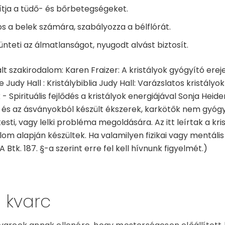
tja a tüdő- és bőrbetegségeket.
s a belek számára, szabályozza a bélflórát.
nteti az álmatlanságot, nyugodt alvást biztosít.
lt szakirodalom: Karen Fraizer: A kristályok gyógyító erej
Judy Hall : Kristálybiblia Judy Hall: Varázslatos kristályo
k - Spirituális fejlődés a kristályok energiájával Sonja He
és az ásványokból készült ékszerek, karkötők nem gyóg
esti, vagy lelki probléma megoldására. Az itt leírtak a kri
lom alapján készültek. Ha valamilyen fizikai vagy mentális
A Btk. 187. §-a szerint erre fel kell hívnunk figyelmét.)
 kvarc