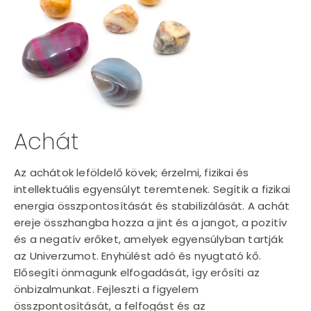
Achát
Az achátok leföldelő kövek; érzelmi, fizikai és
intellektuális egyensúlyt teremtenek. Segítik a fizikai
energia összpontosítását és stabilizálását. A achát
ereje összhangba hozza a jint és a jangot, a pozitív
és a negatív erőket, amelyek egyensúlyban tartják
az Univerzumot. Enyhülést adó és nyugtató kő.
Elősegíti önmagunk elfogadását, így erősíti az
önbizalmunkat. Fejleszti a figyelem
összpontosítását, a felfogást és az