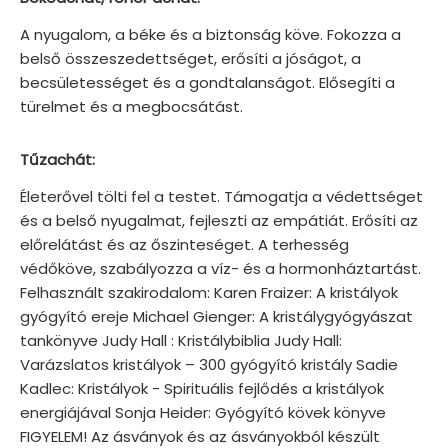
A nyugalom, a béke és a biztonság köve. Fokozza a
belső összeszedettséget, erősíti a jóságot, a
becsületességet és a gondtalanságot. Elősegíti a
türelmet és a megbocsátást.
Tűzachát:
Életerővel tölti fel a testet. Támogatja a védettséget
és a belső nyugalmat, fejleszti az empátiát. Erősíti az
előrelátást és az őszinteséget. A terhesség
védőköve, szabályozza a víz- és a hormonháztartást.
Felhasznált szakirodalom: Karen Fraizer: A kristályok
gyógyító ereje Michael Gienger: A kristálygyógyászat
tankönyve Judy Hall : Kristálybiblia Judy Hall:
Varázslatos kristályok – 300 gyógyító kristály Sadie
Kadlec: Kristályok - Spirituális fejlődés a kristályok
energiájával Sonja Heider: Gyógyító kövek könyve
FIGYELEM! Az ásványok és az ásványokból készült