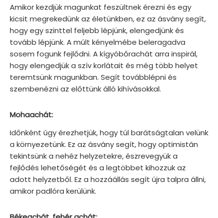
Amikor kezdjük magunkat feszültnek érezni és egy
kicsit megrekedünk az életünkben, ez az ásvány segít,
hogy egy szinttel feljebb lépjünk, elengedjünk és
tovább lépjünk. A múlt kényelmébe beleragadva
sosem fogunk fejlődni. A kígyóbőrachát arra inspirál,
hogy elengedjük a szív korlátait és még több helyet
teremtsünk magunkban. Segít továbblépni és
szembenézni az előttünk álló kihívásokkal.
Mohaachát:
Időnként úgy érezhetjük, hogy túl barátságtalan velünk
a környezetünk. Ez az ásvány segít, hogy optimistán
tekintsünk a nehéz helyzetekre, észrevegyük a
fejlődés lehetőségét és a legtöbbet kihozzuk az
adott helyzetből. Ez a hozzáállás segít újra talpra állni,
amikor padlóra kerülünk.
Békeachát, fehér achát: