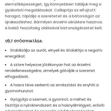
elemzőképességet, így könnyebben találjuk meg a
gyakorlati megoldásokat. Csillapítja az elfojtott
haragot, táplálja a szeretetet és a bátorságot az
újrakezdéshez. Bármilyen érzelmi sérülésre hasznos.
A belső feszültség oldásával biztonságérzetet kelt.
VÉLT GYÓGYHATÁSA:
Stabilizálja az aurát, elnyeli és átalakítja a negatív
energiákat.
A szívre helyezve jótékonyan hat az érzelmi
rendellenességekre, amelyek gátolják a szeretet
elfogadását.
A hasra téve serkenti az emésztést és enyhíti a
gyomorhurutot.
Gyógyítja a szemet, a gyomrot, a méhet és
tisztítja a nyirokrendszert és a hasnyálmirigyet, erősíti