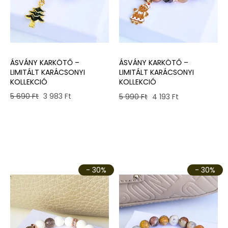
ÁSVÁNY KARKÖTŐ –
ÁSVÁNY KARKÖTŐ –
LIMITÁLT KARÁCSONYI
LIMITÁLT KARÁCSONYI
KOLLEKCIÓ
KOLLEKCIÓ
Original
Current
Original
Current
5 690
Ft
3 983
Ft
5 990
Ft
4 193
Ft
price
price
price
price
was:
is:
was:
is:
5
3
5
4
690 Ft.
983 Ft.
990 Ft.
193 Ft.
- 30%
- 30%