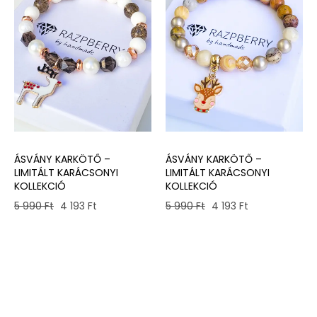
ÁSVÁNY KARKÖTŐ –
ÁSVÁNY KARKÖTŐ –
LIMITÁLT KARÁCSONYI
LIMITÁLT KARÁCSONYI
KOLLEKCIÓ
KOLLEKCIÓ
Original
Current
Original
Current
5 990
Ft
4 193
Ft
5 990
Ft
4 193
Ft
price
price
price
price
was:
is:
was:
is:
5
4
5
4
990 Ft.
193 Ft.
990 Ft.
193 Ft.