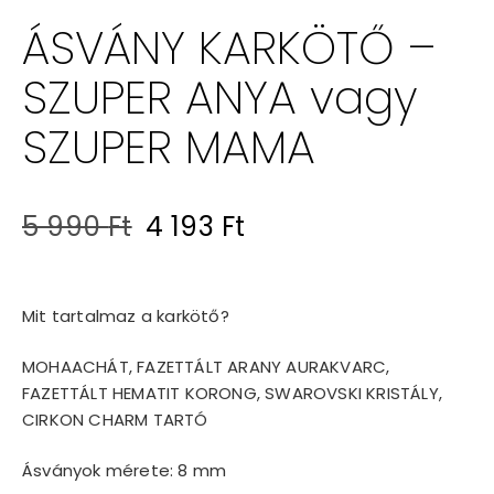
ÁSVÁNY KARKÖTŐ –
SZUPER ANYA vagy
SZUPER MAMA
Original
Current
5 990
Ft
4 193
Ft
price
price
was:
is:
Mit tartalmaz a karkötő?
5
4
MOHAACHÁT, FAZETTÁLT ARANY AURAKVARC,
990 Ft.
193 Ft.
FAZETTÁLT HEMATIT KORONG, SWAROVSKI KRISTÁLY,
CIRKON CHARM TARTÓ
Ásványok mérete: 8 mm