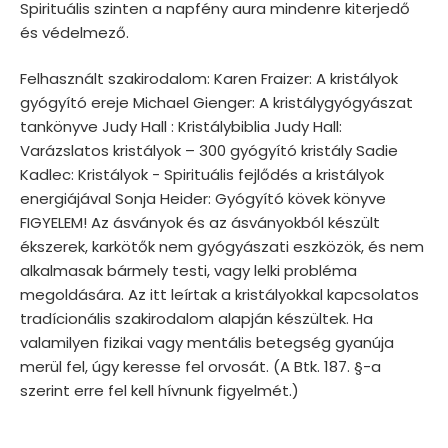
Spirituális szinten a napfény aura mindenre kiterjedő
és védelmező.
Felhasznált szakirodalom: Karen Fraizer: A kristályok
gyógyító ereje Michael Gienger: A kristálygyógyászat
tankönyve Judy Hall : Kristálybiblia Judy Hall:
Varázslatos kristályok – 300 gyógyító kristály Sadie
Kadlec: Kristályok - Spirituális fejlődés a kristályok
energiájával Sonja Heider: Gyógyító kövek könyve
FIGYELEM! Az ásványok és az ásványokból készült
ékszerek, karkötők nem gyógyászati eszközök, és nem
alkalmasak bármely testi, vagy lelki probléma
megoldására. Az itt leírtak a kristályokkal kapcsolatos
tradícionális szakirodalom alapján készültek. Ha
valamilyen fizikai vagy mentális betegség gyanúja
merül fel, úgy keresse fel orvosát. (A Btk. 187. §-a
szerint erre fel kell hívnunk figyelmét.)