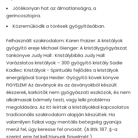
Jótékonyan hat az álmatlanságra, a
gerincoszlopra.
Közreműködik a törések gyógyításában.
Felhasznált szakirodalom: Karen Fraizer: A kristályok
gyógyító ereje Michael Gienger: A kristálygyógyászat
tankönyve Judy Hall : Kristálybiblia Judy Hall:
Varázslatos kristályok – 300 gyógyító kristály Sadie
Kadlec: Kristályok - Spirituális fejlődés a kristályok
energiájával Sonja Heider: Gyógyító kövek könyve
FIGYELEM! Az ásványok és az ásványokból készült
ékszerek, karkötők nem gyógyászati eszközök, és nem
alkalmasak bármely testi, vagy lelki probléma
megoldására. Az itt leírtak a kristályokkal kapcsolatos
tradícionális szakirodalom alapján készültek. Ha
valamilyen fizikai vagy mentális betegség gyanúja
merül fel, úgy keresse fel orvosát. (A Btk. 187. §-a
szerint erre fel kell hívnunk figyelmét.)