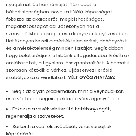
nyugalmát és harmóniáját. Támogat a
bátortalanságban, növeli a túlélő képességet,
fokozza az akaraterőt, megbízhatóságot,
magabiztosságot ad. Jótékonyan hat a
szenvedélybetegségek és a kényszer legyőzésében.
Hatékonyan kezeli a mértéktelen evést, dohányzást
és a mértéktelenség minden fajtáját. Segít abban,
hogy beletörődjünk a hibáink elfogadásába. Erősíti az
emlékezetet, a figyelem-összpontosítást. A hematit
szorosan kötődik a vérhez. Újjászervezi, erősíti,
szabályozza a vérellátást.
VÉLT GYÓGYHATÁSA:
Segít az olyan problémákon, mint a Reynaud-kór,
és a vér betegségein, például a vérszegénységen.
Fokozza a vesék vértisztító hatékonyságát,
regenerálja a szöveteket.
Serkenti a vas felszívódását, vörösvérsejtek
képződését.