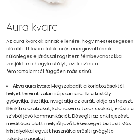
Aura kvarc
Az aura kvarcok annak ellenére, hogy mesterségesen
előállított kvarc félék, erős energiával bírnak.
Különleges eljárással rögzített fémbevonatokkal
vonják be a hegyikristályt, ezek színe a
fémtartalomtól függően más színű.
Akva aura kvarc:
Megszabadít a korlátozásoktól,
helyet teremt valami új számára. Ez a kristály
gyógyítja, tisztítja, nyugtatja az aurát, oldja a stresszt.
Élénkíti a csakrákat, különösen a torok csakrát, erősíti a
szívből jövő kommunikációt. Elősegíti az önkifejezést,
meditáció alatt mélyről jövő békességet biztosít.Más
kristályokkal együtt használva erősíti gyógyító
tulajdonságaikat.