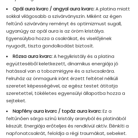
Opál aura kvarc / angyal aura kvarc:
A platina miatt
sokkal világosabb a szivárványszín. Miként az égen
feltűnő szivárvány reményt és optimizmust sugall,
ugyanúgy az opál aura is az öröm kristálya.
Egyensúlyba hozza a csakrákat, és viselőjének
nyugodt, tiszta gondolkodást biztosít.
Rózsa aura kvarc:
A hegyikristály és a platina
együtteséből keletkezett, dinamikus energiája jó
hatással van a tobozmirigyre és a szívcsakrára.
Felruház az önmagunk iránt érzett feltétel nélküli
szeretet képességével, az egész testet átitatja
szeretettel, tökéletes egyensúlyi állapotba hozza a
sejteket.
Napfény aura kvarc / topáz aura kvarc:
Ez a
feltűnően sárga színű kristály aranyból és platinából
készült. Energiája erőteljes és rendkívül aktív. Élénkíti a
napfonatcsakrát, feloldja a régi traumákat, sebeket.