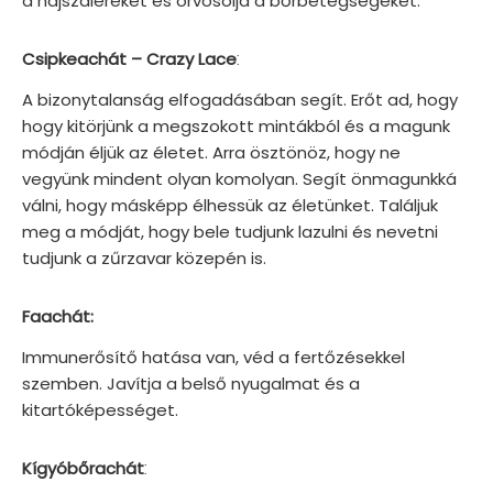
a hajszálereket és orvosolja a bőrbetegségeket.
:
Csipkeachát – Crazy Lace
A bizonytalanság elfogadásában segít. Erőt ad, hogy
hogy kitörjünk a megszokott mintákból és a magunk
módján éljük az életet. Arra ösztönöz, hogy ne
vegyünk mindent olyan komolyan. Segít önmagunkká
válni, hogy másképp élhessük az életünket. Találjuk
meg a módját, hogy bele tudjunk lazulni és nevetni
tudjunk a zűrzavar közepén is.
Faachát:
Immunerősítő hatása van, véd a fertőzésekkel
szemben. Javítja a belső nyugalmat és a
kitartóképességet.
:
Kígyóbőrachát