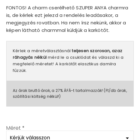
FONTOS! A charm cserélhető SZUPER ANYA charmra
is, de kérlek ezt jelezd a rendelés leadásakor, a
megjegyzés rovatban. Ha nem írsz nekünk, akkor a
képen látható charmmal küldjük a karkötőt.
Kérlek a méretválasztásnál
teljesen szorosan, azaz
ráhagyás nélkül
mérd le a csuklódat és válaszd ki a
megfelelő méretet! A karkötőt elasztikus damilra
fűzzük.
Az árak bruttó árak, a 27% ÁFÁ-t tartalmazzák! (Ft/db árak,
szállítási költség nélkül!)
Méret
*