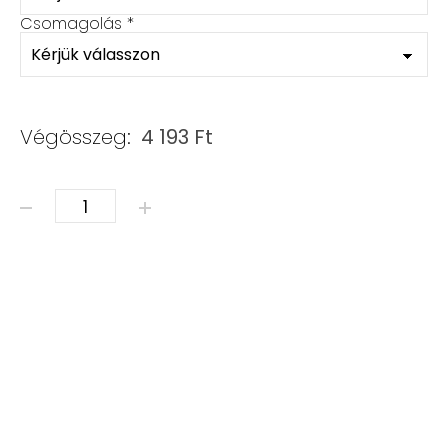
Csomagolás
*
Végösszeg:
4 193
Ft
ÁSVÁNY KARKÖTŐ - SZUPER ANYA vagy SZUPER MAMA m