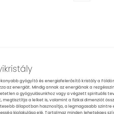
ÁSVÁNY KARKÖTŐ - SZU
ikristály
konyabb gyógyító és energiafelerősítő kristály a Földön. E
za az energiát. Mindig annak az energiának a rezgésszint
etetlen a gyógyulásunkhoz vagy a végzett spirituális tev
, megtisztítja a lelket is, valamint a fizikai dimenziót ös
tesebb állapotban hasznosítja, a legmagasabb szintre e
esség kialakulása elé. Tartalmaz minden lehetséges színt