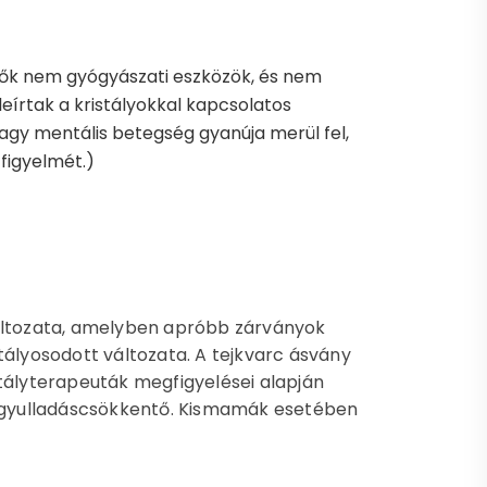
tők nem gyógyászati eszközök, és nem
leírtak a kristályokkal kapcsolatos
 vagy mentális betegség gyanúja merül fel,
 figyelmét.)
változata, amelyben apróbb zárványok
tályosodott változata. A tejkvarc ásvány
stályterapeuták megfigyelései alapján
ló gyulladáscsökkentő. Kismamák esetében