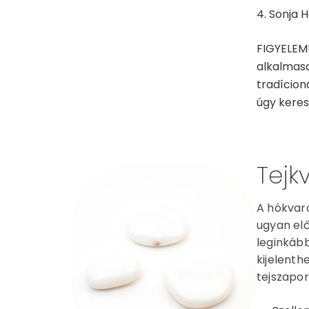
Sonja H
FIGYELEM!
alkalmasa
tradícion
úgy keress
Tejk
A hókvarc
ugyan elő
leginkább
kijelenth
tejszapor