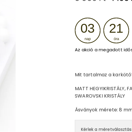
price
was:
03
21
5
nap
óra
990 Ft
Az akció a megadott idő
Mit tartalmaz a karkötő
MATT HEGYIKRISTÁLY, F
SWAROVSKI KRISTÁLY
Ásványok mérete: 8 mm
Kérlek a méretválasztá