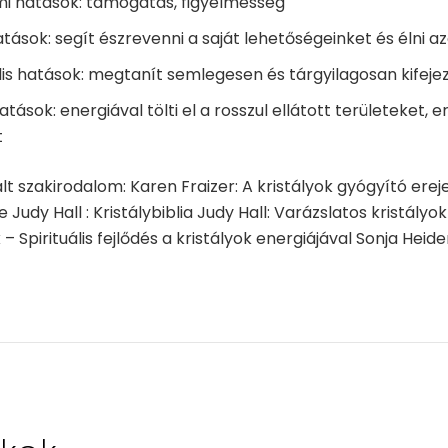
mi hatások: támogatás, figyelmesség
hatások: segít észrevenni a saját lehetőségeinket és élni a
is hatások: megtanít semlegesen és tárgyilagosan kifej
atások: energiával tölti el a rosszul ellátott területeket, e
t
lt szakirodalom: Karen Fraizer: A kristályok gyógyító erej
Judy Hall : Kristálybiblia Judy Hall: Varázslatos kristályo
 – Spirituális fejlődés a kristályok energiájával Sonja Hei