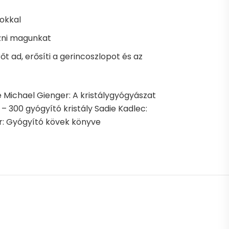
zokkal
ezni magunkat
rőt ad, erősíti a gerincoszlopot és az
e Michael Gienger: A kristálygyógyászat
k – 300 gyógyító kristály Sadie Kadlec:
der: Gyógyító kövek könyve