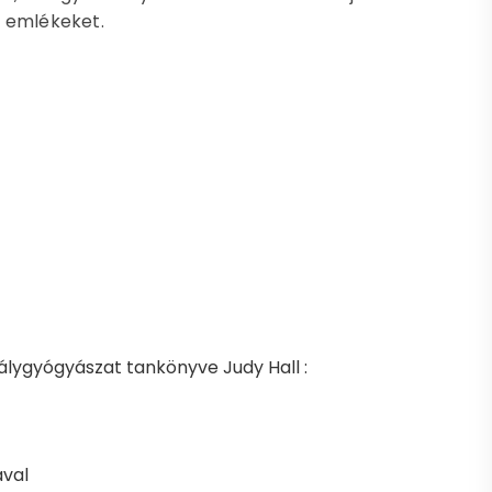
az emlékeket.
stálygyógyászat tankönyve Judy Hall :
ával