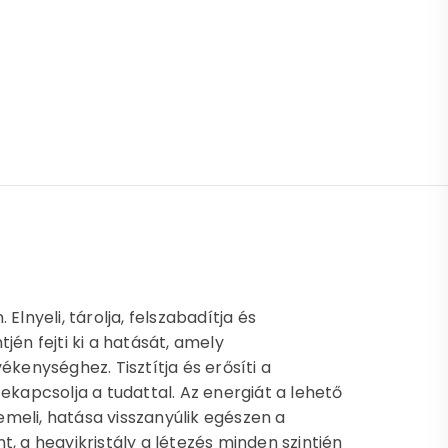
PER MAMA mennyiség
lnyeli, tárolja, felszabadítja és
jén fejti ki a hatását, amely
ékenységhez. Tisztítja és erősíti a
szekapcsolja a tudattal. Az energiát a lehető
meli, hatása visszanyúlik egészen a
, a hegyikristály a létezés minden szintjén