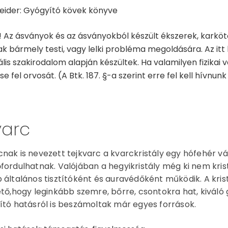
eider: Gyógyító kövek könyve
 Az ásványok és az ásványokból készült ékszerek, karkö
k bármely testi, vagy lelki probléma megoldására. Az itt 
ális szakirodalom alapján készültek. Ha valamilyen fizikai
e fel orvosát. (A Btk. 187. §-a szerint erre fel kell hívnunk
varc
nak is nevezett tejkvarc a kvarckristály egy hófehér 
fordulhatnak. Valójában a hegyikristály még ki nem kris
 általános tisztítóként és auravédőként működik. A kri
ető,hogy leginkább szemre, bőrre, csontokra hat, kivá
ító hatásról is beszámoltak már egyes források.