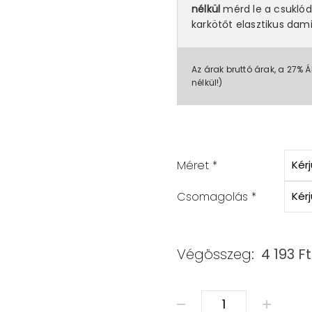
nélkül
mérd le a csuklód
karkötőt elasztikus dami
Az árak bruttó árak, a 27% Á
nélkül!)
Méret
*
Csomagolás
*
Végösszeg:
4 193
Ft