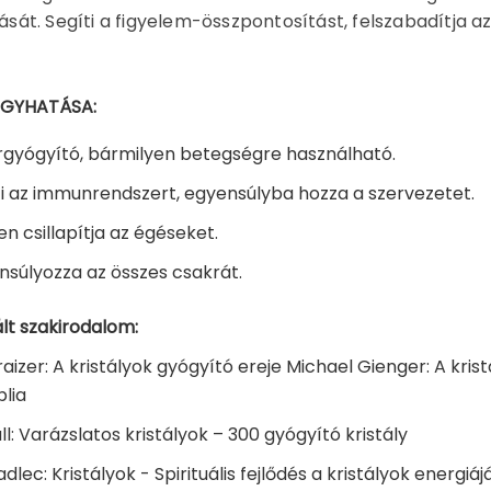
atását. Segíti a figyelem-összpontosítást, felszabadítja 
ÓGYHATÁSA:
gyógyító, bármilyen betegségre használható.
ti az immunrendszert, egyensúlyba hozza a szervezetet.
en csillapítja az égéseket.
nsúlyozza az összes csakrát.
lt szakirodalom:
aizer: A kristályok gyógyító ereje Michael Gienger: A kri
blia
ll: Varázslatos kristályok – 300 gyógyító kristály
dlec: Kristályok - Spirituális fejlődés a kristályok energiáj