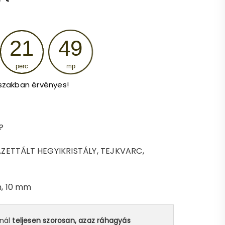
price
is:
21
48
4
perc
mp
.
193 Ft.
szakban érvényes!
?
AZETTÁLT HEGYIKRISTÁLY, TEJKVARC,
, 10 mm
snál
teljesen szorosan, azaz ráhagyás