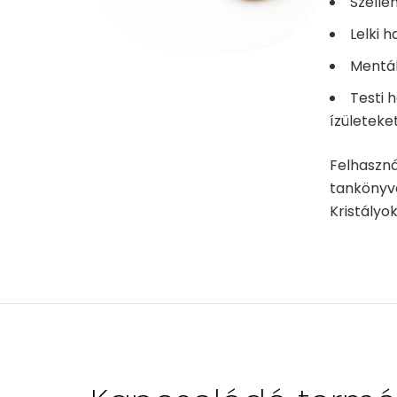
Szelle
Lelki 
Mentál
Testi h
ízületeke
Felhaszná
tankönyve 
Kristályok