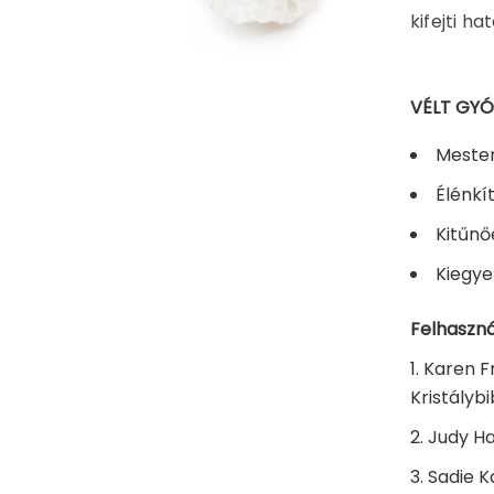
kifejti h
VÉLT GY
Mester
Élénkí
Kitűnő
Kiegye
Felhaszná
Karen Fr
Kristálybi
Judy Ha
Sadie Ka