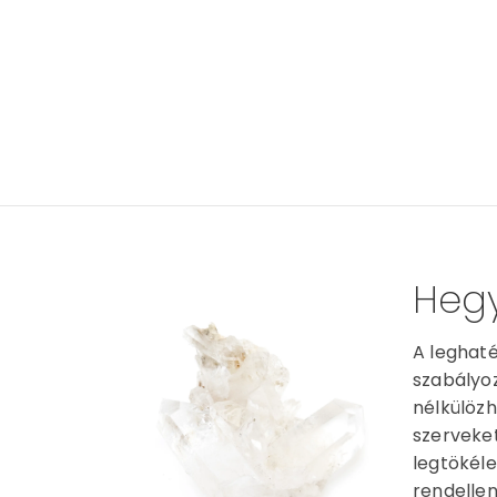
Hegy
A leghaté
szabályoz
nélkülözh
szerveket
legtökéle
rendellen