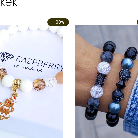
kek
- 30%