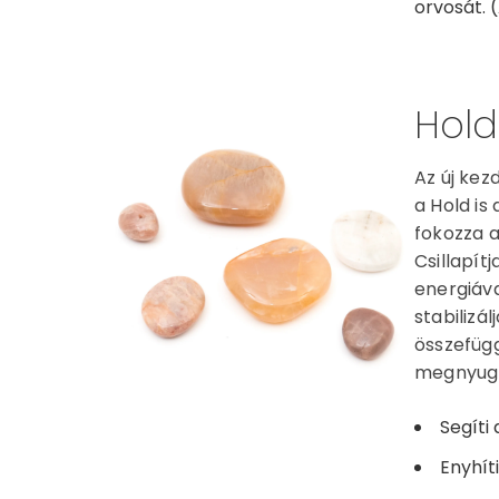
orvosát. (
Hold
Az új kez
a Hold is
fokozza a
Csillapít
energiáva
stabilizá
összefüg
megnyugt
Segíti
Enyhít