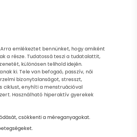
. Arra emlékeztet bennünket, hogy amiként
 a része. Tudatossá teszi a tudatalattit,
netét, különösen telihold idején.
anak ki. Tele van befogaó, passzív, női
érzelmi bizonytalanságot, stresszt,
s ciklust, enyhíti a menstruációval
ert. Használható hiperaktív gyerekek
vódását, csökkenti a méreganyagokat.
 betegségeket.