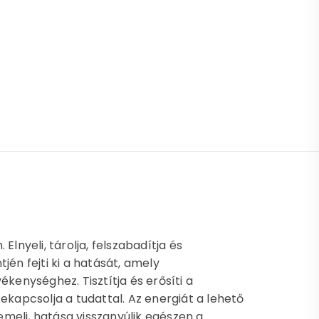
 mennyiség
lnyeli, tárolja, felszabadítja és
jén fejti ki a hatását, amely
ékenységhez. Tisztítja és erősíti a
szekapcsolja a tudattal. Az energiát a lehető
meli, hatása visszanyúlik egészen a