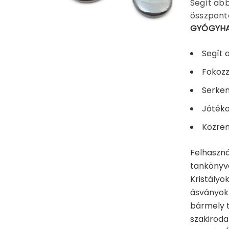
Segít abb
összponto
GYÓGYHA
Segít 
Fokozz
Serken
Jótéko
Közrem
Felhaszná
tankönyve 
Kristályo
ásványok 
bármely t
szakiroda