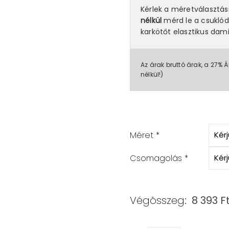
Kérlek a méretválasztá
nélkül
mérd le a csuklód
karkötőt elasztikus dami
Az árak bruttó árak, a 27% Á
nélkül!)
Méret
*
Csomagolás
*
Végösszeg:
8 393
F