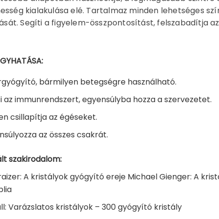
esség kialakulása elé. Tartalmaz minden lehetséges színt
atását. Segíti a figyelem-összpontosítást, felszabadítja 
ÓGYHATÁSA:
gyógyító, bármilyen betegségre használható.
ti az immunrendszert, egyensúlyba hozza a szervezetet.
en csillapítja az égéseket.
nsúlyozza az összes csakrát.
lt szakirodalom:
aizer: A kristályok gyógyító ereje Michael Gienger: A kri
blia
ll: Varázslatos kristályok – 300 gyógyító kristály