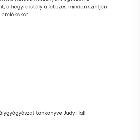
, a hegyikristály a létezés minden szintjén
az emlékeket.
stálygyógyászat tankönyve Judy Hall :