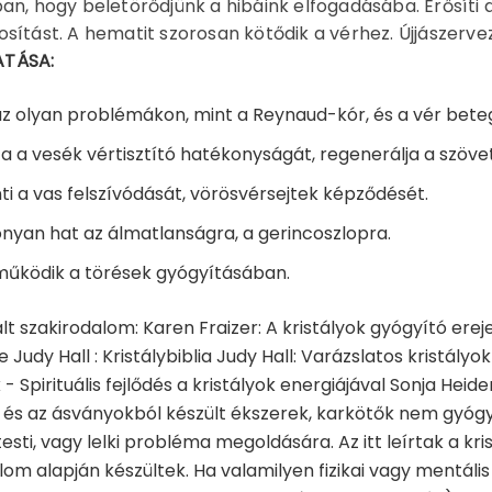
an, hogy beletörődjünk a hibáink elfogadásába. Erősíti 
sítást. A hematit szorosan kötődik a vérhez. Újjászervezi
TÁSA:
az olyan problémákon, mint a Reynaud-kór, és a vér bete
a a vesék vértisztító hatékonyságát, regenerálja a szöve
ti a vas felszívódását, vörösvérsejtek képződését.
nyan hat az álmatlanságra, a gerincoszlopra.
űködik a törések gyógyításában.
lt szakirodalom: Karen Fraizer: A kristályok gyógyító erej
Judy Hall : Kristálybiblia Judy Hall: Varázslatos kristályo
k - Spirituális fejlődés a kristályok energiájával Sonja He
és az ásványokból készült ékszerek, karkötők nem gyóg
esti, vagy lelki probléma megoldására. Az itt leírtak a kri
lom alapján készültek. Ha valamilyen fizikai vagy mentális