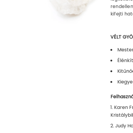
rendellen
kifejti h
VÉLT GY
Mester
Élénkí
Kitűnő
Kiegye
Felhaszná
Karen Fr
Kristálybi
Judy Ha