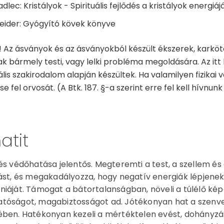
dlec: Kristályok - Spirituális fejlődés a kristályok energiáj
eider: Gyógyító kövek könyve
 Az ásványok és az ásványokból készült ékszerek, karkö
k bármely testi, vagy lelki probléma megoldására. Az itt 
ális szakirodalom alapján készültek. Ha valamilyen fizikai
e fel orvosát. (A Btk. 187. §-a szerint erre fel kell hívnunk
tit
és védőhatása jelentős. Megteremti a test, a szellem és 
ást, és megakadályozza, hogy negatív energiák lépjenek
iáját. Támogat a bátortalanságban, növeli a túlélő kép
tóságot, magabiztosságot ad. Jótékonyan hat a szenv
ben. Hatékonyan kezeli a mértéktelen evést, dohányzás