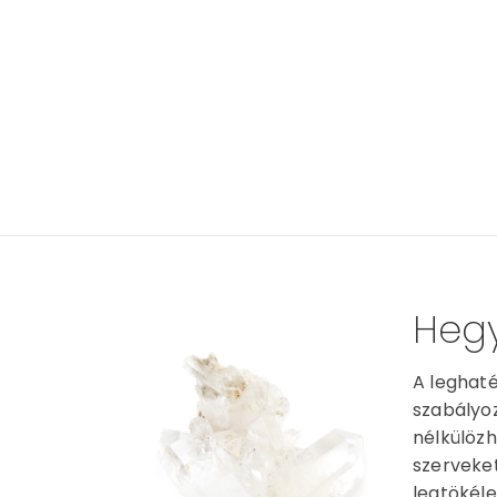
Hegy
A leghaté
szabályoz
nélkülözh
szerveket
legtökéle