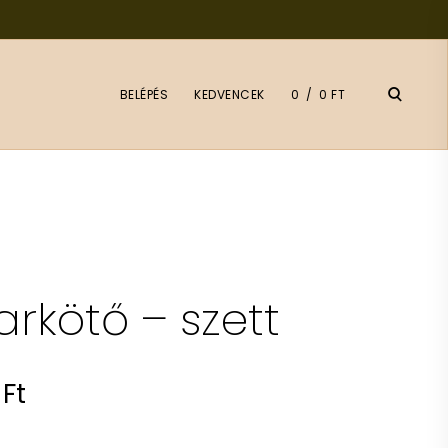
open
BELÉPÉS
KEDVENCEK
0
0 FT
search
form
rkötő – szett
al
Current
3
Ft
price