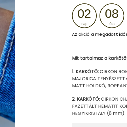
was:
02
08
11
nap
óra
990 Ft
Az akció a megadott idő
Mit tartalmaz a karkötő
1. KARKÖTŐ:
CIRKON ROM
MAJORICA TENYÉSZETT 
MATT HOLDKŐ, ROPPANT
2. KARKÖTŐ:
CIRKON CH
FAZETTÁLT HEMATIT K
HEGYIKRISTÁLY (8 mm)