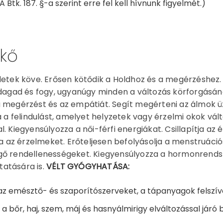
A Btk. 187. §-a szerint erre fel kell hívnunk figyelmét.)
kő
detek köve. Erősen kötődik a Holdhoz és a megérzéshez
 dagad és fogy, ugyanúgy minden a változás körforgásának
 megérzést és az empátiát. Segít megérteni az álmok üze
ja a felindulást, amelyet helyzetek vagy érzelmi okok vált
l. Kiegyensúlyozza a női-férfi energiákat. Csillapítja az 
lja az érzelmeket. Erőteljesen befolyásolja a menstruáció
gő rendellenességeket. Kiegyensúlyozza a hormonrendsz
atására is.
VÉLT GYÓGYHATÁSA:
 az emésztő- és szaporítószerveket, a tápanyagok felszí
i a bőr, haj, szem, máj és hasnyálmirigy elváltozással járó