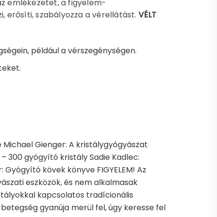
az emlékezetet, a figyelem-
, erősíti, szabályozza a vérellátást.
VÉLT
gségein, például a vérszegénységen.
teket.
e Michael Gienger: A kristálygyógyászat
k – 300 gyógyító kristály Sadie Kadlec:
ider: Gyógyító kövek könyve FIGYELEM! Az
yászati eszközök, és nem alkalmasak
stályokkal kapcsolatos tradícionális
 betegség gyanúja merül fel, úgy keresse fel