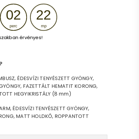
is:
02
20
8
perc
mp
.
393 Ft.
szakban érvényes!
?
BUSZ, ÉDESVÍZI TENYÉSZETT GYÖNGY,
GYÖNGY, FAZETTÁLT HEMATIT KORONG,
OTT HEGYIKRISTÁLY (8 mm)
ARM, ÉDESVÍZI TENYÉSZETT GYÖNGY,
ORONG, MATT HOLDKŐ, ROPPANTOTT