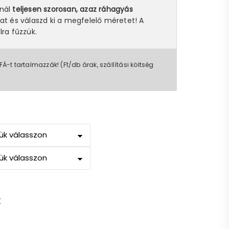
snál
teljesen szorosan, azaz ráhagyás
at és válaszd ki a megfelelő méretet! A
lra fűzzük.
FÁ-t tartalmazzák! (Ft/db árak, szállítási költség
t