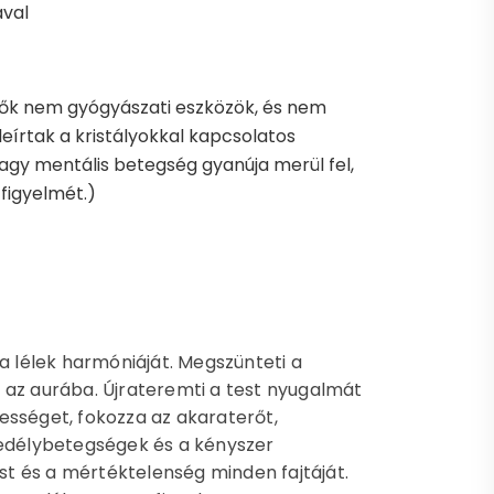
ával
tők nem gyógyászati eszközök, és nem
leírtak a kristályokkal kapcsolatos
 vagy mentális betegség gyanúja merül fel,
 figyelmét.)
a lélek harmóniáját. Megszünteti a
 az aurába. Újrateremti a test nyugalmát
ességet, fokozza az akaraterőt,
edélybetegségek és a kényszer
t és a mértéktelenség minden fajtáját.