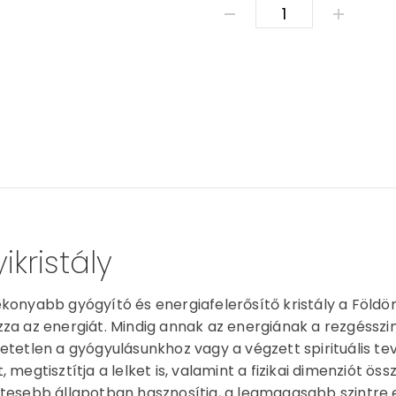
Ásvány karkötő - szett
ikristály
konyabb gyógyító és energiafelerősítő kristály a Földön. E
za az energiát. Mindig annak az energiának a rezgésszint
etetlen a gyógyulásunkhoz vagy a végzett spirituális tev
, megtisztítja a lelket is, valamint a fizikai dimenziót ös
tesebb állapotban hasznosítja, a legmagasabb szintre e