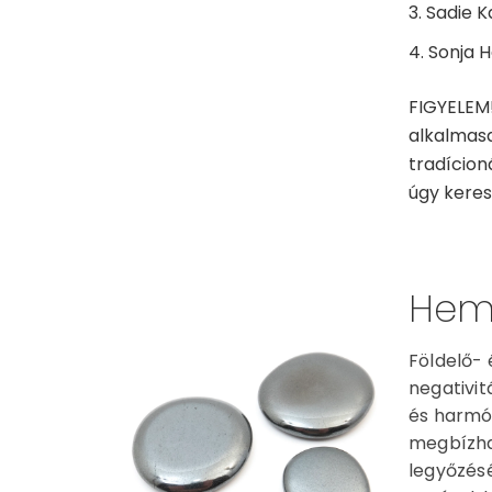
Sadie Ka
Sonja H
FIGYELEM!
alkalmasa
tradícion
úgy keress
Hema
Földelő- 
negativit
és harmón
megbízha
legyőzésé