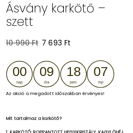
Ásvány karkötő –
szett
Original
Current
10 990
Ft
7 693
Ft
price
price
was:
is:
00
09
18
06
10
7
nap
óra
perc
mp
990 Ft.
693 Ft.
Az akció a megadott időszakban érvényes!
Mit tartalmaz a karkötő?
1. KARKÖTŐ: ROPPANTOTT HEGYIKRISTÁLY, KAGYLÓHÉJ,