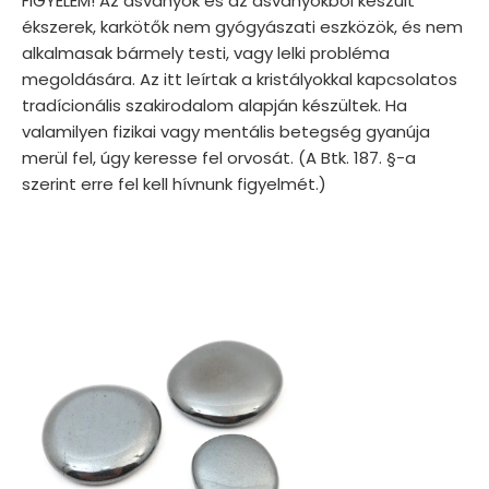
FIGYELEM! Az ásványok és az ásványokból készült
ékszerek, karkötők nem gyógyászati eszközök, és nem
alkalmasak bármely testi, vagy lelki probléma
megoldására. Az itt leírtak a kristályokkal kapcsolatos
tradícionális szakirodalom alapján készültek. Ha
valamilyen fizikai vagy mentális betegség gyanúja
merül fel, úgy keresse fel orvosát. (A Btk. 187. §-a
szerint erre fel kell hívnunk figyelmét.)