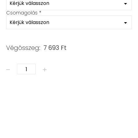
Csomagolás
*
Végösszeg:
7 693
Ft
Ásvány karkötő - szett mennyiség