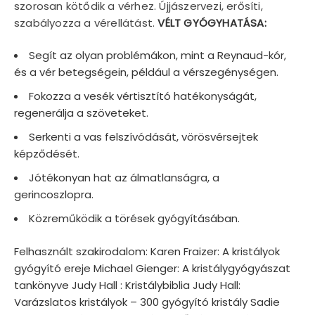
szorosan kötődik a vérhez. Újjászervezi, erősíti,
szabályozza a vérellátást.
VÉLT GYÓGYHATÁSA:
Segít az olyan problémákon, mint a Reynaud-kór,
és a vér betegségein, például a vérszegénységen.
Fokozza a vesék vértisztító hatékonyságát,
regenerálja a szöveteket.
Serkenti a vas felszívódását, vörösvérsejtek
képződését.
Jótékonyan hat az álmatlanságra, a
gerincoszlopra.
Közreműködik a törések gyógyításában.
Felhasznált szakirodalom: Karen Fraizer: A kristályok
gyógyító ereje Michael Gienger: A kristálygyógyászat
tankönyve Judy Hall : Kristálybiblia Judy Hall:
Varázslatos kristályok – 300 gyógyító kristály Sadie