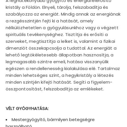
A leghatékonyabb gyógyító és energiafelerősítő
kristály a Földön. Elnyeli, tárolja, felszabadítja és
szabályozza az energiát. Mindig annak az energiának
a rezgésszintjén fejti ki a hatását, amely
nélkülözhetetlen a gyógyulásunkhoz vagy a végzett
spirituális tevékenységhez. Tisztítja és erősíti a
szerveket, megtisztítja a lelket is, valamint a fizikai
dimenziót összekapcsolja a tudattal. Az energiát a
lehető legtökéletesebb állapotban hasznosítja, a
legmagasabb szintre emeli, hatása visszanyúlik
egészen a rendellenesség kialakulása elé. Tartalmaz
minden lehetséges színt, a hegyikristály a létezés
minden szintjén kifejti hatását. Segíti a figyelem-
összpontosítást, felszabadítja az emlékeket.
VÉLT GYÓGYHATÁSA:
Mestergyógyító, bármilyen betegségre
használható.