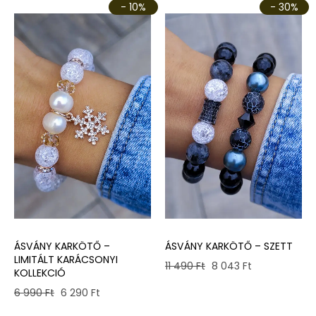
- 10%
- 30%
ÁSVÁNY KARKÖTŐ –
ÁSVÁNY KARKÖTŐ – SZETT
LIMITÁLT KARÁCSONYI
Original
Current
11 490
Ft
8 043
Ft
KOLLEKCIÓ
price
price
Original
Current
6 990
Ft
6 290
Ft
was:
is:
price
price
11
8