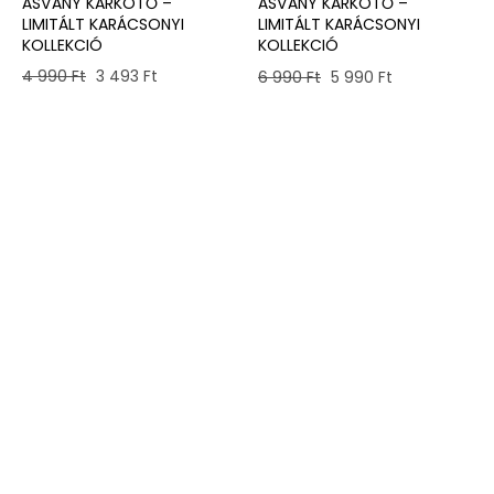
ÁSVÁNY KARKÖTŐ –
ÁSVÁNY KARKÖTŐ –
LIMITÁLT KARÁCSONYI
LIMITÁLT KARÁCSONYI
KOLLEKCIÓ
KOLLEKCIÓ
Original
Current
Original
Current
4 990
Ft
3 493
Ft
6 990
Ft
5 990
Ft
price
price
price
price
was:
is:
was:
is:
4
3
6
5
990 Ft.
493 Ft.
990 Ft.
990 Ft.