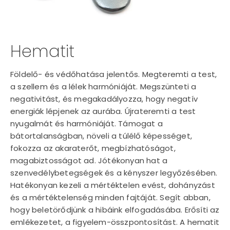
Hematit
Földelő- és védőhatása jelentős. Megteremti a test,
a szellem és a lélek harmóniáját. Megszünteti a
negativitást, és megakadályozza, hogy negatív
energiák lépjenek az aurába. Újrateremti a test
nyugalmát és harmóniáját. Támogat a
bátortalanságban, növeli a túlélő képességet,
fokozza az akaraterőt, megbízhatóságot,
magabiztosságot ad. Jótékonyan hat a
szenvedélybetegségek és a kényszer legyőzésében.
Hatékonyan kezeli a mértéktelen evést, dohányzást
és a mértéktelenség minden fajtáját. Segít abban,
hogy beletörődjünk a hibáink elfogadásába. Erősíti az
emlékezetet, a figyelem-összpontosítást. A hematit