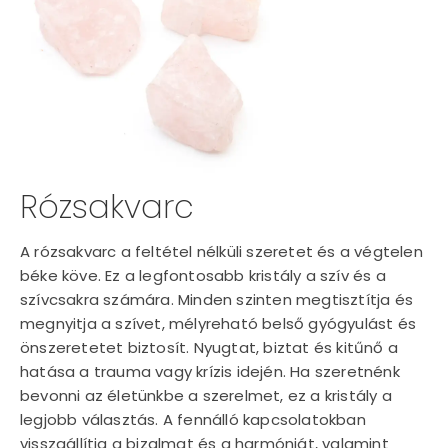
Rózsakvarc
A rózsakvarc a feltétel nélküli szeretet és a végtelen
béke köve. Ez a legfontosabb kristály a szív és a
szívcsakra számára. Minden szinten megtisztítja és
megnyitja a szívet, mélyreható belső gyógyulást és
önszeretetet biztosít. Nyugtat, biztat és kitűnő a
hatása a trauma vagy krízis idején. Ha szeretnénk
bevonni az életünkbe a szerelmet, ez a kristály a
legjobb választás. A fennálló kapcsolatokban
visszaállítja a bizalmat és a harmóniát, valamint