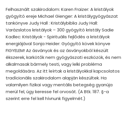
Felhasznált szakirodalom: Karen Fraizer: A kristályok
gyógyító ereje Michael Gienger: A kristálygyógyászat
tankönyve Judy Hall : Kristálybiblia Judy Hall:
Varázslatos kristályok – 300 gyógyító kristály Sadie
Kadlec: Kristályok - Spirituális fejlődés a kristályok
energiájával Sonja Heider: Gyógyító kövek könyve
FIGYELEM! Az ásványok és az ásványokból készült
ékszerek, karkötők nem gyógyászati eszközök, és nem
alkalmasak bármely testi, vagy lelki probléma
megoldására. Az itt leírtak a kristályokkal kapcsolatos
tradícionális szakirodalom alapján készültek. Ha
valamilyen fizikai vagy mentális betegség gyanúja
merül fel, úgy keresse fel orvosát. (A Btk. 187. §-a
szerint erre fel kell hívnunk figyelmét.)