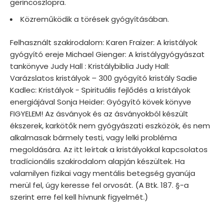
gerincoszlopra.
Közreműködik a törések gyógyításában.
Felhasznált szakirodalom: Karen Fraizer: A kristályok
gyógyító ereje Michael Gienger: A kristálygyógyászat
tankönyve Judy Hall : Kristálybiblia Judy Hall:
Varázslatos kristályok – 300 gyógyító kristály Sadie
Kadlec: Kristályok - Spirituális fejlődés a kristályok
energiájával Sonja Heider: Gyógyító kövek könyve
FIGYELEM! Az ásványok és az ásványokból készült
ékszerek, karkötők nem gyógyászati eszközök, és nem
alkalmasak bármely testi, vagy lelki probléma
megoldására. Az itt leírtak a kristályokkal kapcsolatos
tradícionális szakirodalom alapján készültek. Ha
valamilyen fizikai vagy mentális betegség gyanúja
merül fel, úgy keresse fel orvosát. (A Btk. 187. §-a
szerint erre fel kell hívnunk figyelmét.)