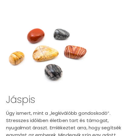
Jáspis
Úgy ismert, mint a „legkiválóbb gondoskodó”.
Stresszes időkben életben tart és támogat,
nyugalmat áraszt. Emlékeztet arra, hogy segítsék
egymást az emberek. Mindegyik szín egy adott