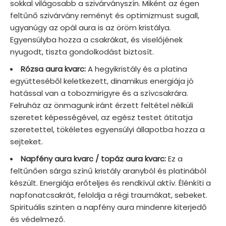
sokkal világosabb a szivárványszín. Miként az égen
feltűnő szivárvány reményt és optimizmust sugall,
ugyanúgy az opál aura is az öröm kristálya.
Egyensúlyba hozza a csakrákat, és viselőjének
nyugodt, tiszta gondolkodást biztosít.
Rózsa aura kvarc:
A hegyikristály és a platina
együtteséből keletkezett, dinamikus energiája jó
hatással van a tobozmirigyre és a szívcsakrára.
Felruház az önmagunk iránt érzett feltétel nélküli
szeretet képességével, az egész testet átitatja
szeretettel, tökéletes egyensúlyi állapotba hozza a
sejteket.
Napfény aura kvarc / topáz aura kvarc:
Ez a
feltűnően sárga színű kristály aranyból és platinából
készült. Energiája erőteljes és rendkívül aktív. Élénkíti a
napfonatcsakrát, feloldja a régi traumákat, sebeket.
Spirituális szinten a napfény aura mindenre kiterjedő
és védelmező.