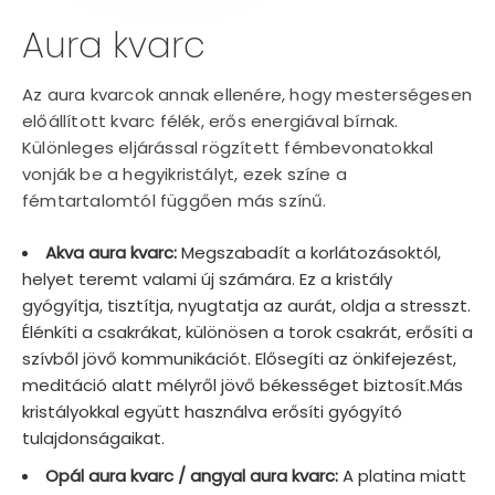
Aura kvarc
Az aura kvarcok annak ellenére, hogy mesterségesen
előállított kvarc félék, erős energiával bírnak.
Különleges eljárással rögzített fémbevonatokkal
vonják be a hegyikristályt, ezek színe a
fémtartalomtól függően más színű.
Akva aura kvarc:
Megszabadít a korlátozásoktól,
helyet teremt valami új számára. Ez a kristály
gyógyítja, tisztítja, nyugtatja az aurát, oldja a stresszt.
Élénkíti a csakrákat, különösen a torok csakrát, erősíti a
szívből jövő kommunikációt. Elősegíti az önkifejezést,
meditáció alatt mélyről jövő békességet biztosít.Más
kristályokkal együtt használva erősíti gyógyító
tulajdonságaikat.
Opál aura kvarc / angyal aura kvarc:
A platina miatt