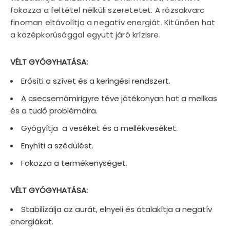
fokozza a feltétel nélküli szeretetet. A rózsakvarc
finoman eltávolítja a negatív energiát. Kitűnően hat
a középkorúsággal együtt járó krízisre.
VÉLT GYÓGYHATÁSA:
Erősíti a szívet és a keringési rendszert.
A csecsemőmirigyre téve jótékonyan hat a mellkas
és a tüdő problémáira.
Gyógyítja a veséket és a mellékveséket.
Enyhíti a szédülést.
Fokozza a termékenységet.
VÉLT GYÓGYHATÁSA:
Stabilizálja az aurát, elnyeli és átalakítja a negatív
energiákat.