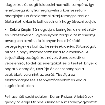
idegeinket és segít lelassulni normális tempóra, így
lehetőségünk nyílik megfigyelni a környezetünk
energiáját. Ha értelemmel akarjuk megtölteni az
életünket, akkor le kell lassulnunk hogy élvezni tudjuk.
Zebra jáspis
: Támogatja a keringési, az emésztő-
és ivarszerveket. Egyensúlyban tartja a test ásványi
anyag tartalmát. Jótékonyan hat elhúzódó
betegségek és kórházi kezelések idején. Bátorságot
biztosít, hogy szembenézzünk a félelmeinkkel. A
teljesítőképességünket növeli. Gondoskodik a
védelemről, földeli az energiákat és a testet. Elnyeli a
negatív energiát, tisztítja és összehangolja a
csakrákat, valamint az aurát. Tisztítja az
elektromágneses szennyeződéseket és véd a
sugárzások ellen.
Felhasznált szakirodalom: Karen Fraizer: A kristályok
gyógyító ereje Michael Gienger: A kristálygyógyászat