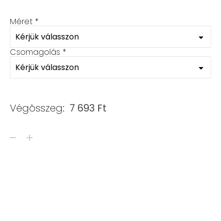
Méret
*
Csomagolás
*
Végösszeg:
7 693
Ft
Ásvány karkötő – szett mennyiség