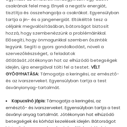
csakrának felel meg. Elnyeli a negatív energiát,
tisztítja és összehangolja a csakrákat. Egyensúlyban
tartja a jin- és a jangenergiát. Eltökéltté tesz a
céljaink megvalósításában, bátorságot biztosít
hozzá, hogy szembenézzünk a problémáinkkal.
Elősegíti, hogy önmagunkkal szemben őszinték
legyünk. Segíti a gyors gondolkodást, növeli a
szervezőkészséget, a feladatok
átlátását.Jótékonyan hat az elhúzódó betegségek
idején, újra energiával tölti fel a testet.
VÉLT
GYÓGYHATÁSA:
Támogatja a keringési, az emésztő-
és az ivarszerveket. Egyensúlyban tartja a test
ásványianyag-tartalmát.
Kapucsínó jápis:
Támogatja a keringési, az
emésztő- és ivarszerveket. Egyensúlyban tartja a test
ásványi anyag tartalmát. Jótékonyan hat elhúzódó
betegségek és kórházi kezelések idején. Bátorságot