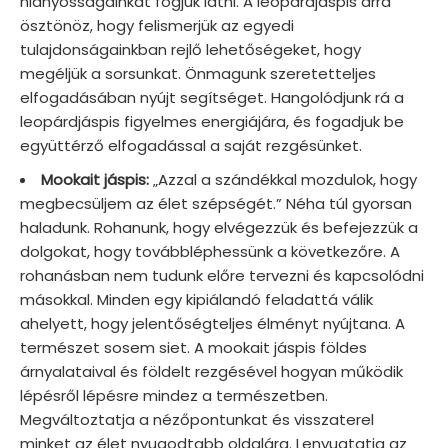
hiányosságainkat fogjuk látni. A leopárdjáspis arra
ösztönöz, hogy felismerjük az egyedi
tulajdonságainkban rejlő lehetőségeket, hogy
megéljük a sorsunkat. Önmagunk szeretetteljes
elfogadásában nyújt segítséget. Hangolódjunk rá a
leopárdjáspis figyelmes energiájára, és fogadjuk be
együttérző elfogadással a saját rezgésünket.
Mookait jáspis:
„Azzal a szándékkal mozdulok, hogy
megbecsüljem az élet szépségét.” Néha túl gyorsan
haladunk. Rohanunk, hogy elvégezzük és befejezzük a
dolgokat, hogy továbbléphessünk a következőre. A
rohanásban nem tudunk előre tervezni és kapcsolódni
másokkal. Minden egy kipiálandó feladattá válik
ahelyett, hogy jelentőségteljes élményt nyújtana. A
természet sosem siet. A mookait jáspis földes
árnyalataival és földelt rezgésével hogyan működik
lépésről lépésre mindez a természetben.
Megváltoztatja a nézőpontunkat és visszaterel
minket az élet nyugodtabb oldalára. Lenyugtatja az