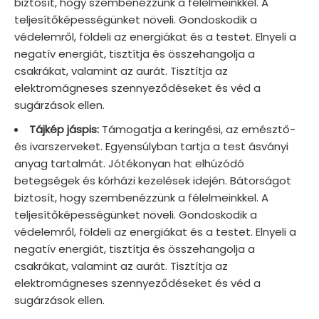
biztosít, hogy szembenézzünk a félelmeinkkel. A
teljesítőképességünket növeli. Gondoskodik a
védelemről, földeli az energiákat és a testet. Elnyeli a
negatív energiát, tisztítja és összehangolja a
csakrákat, valamint az aurát. Tisztítja az
elektromágneses szennyeződéseket és véd a
sugárzások ellen.
Tájkép jáspis:
Támogatja a keringési, az emésztő-
és ivarszerveket. Egyensúlyban tartja a test ásványi
anyag tartalmát. Jótékonyan hat elhúzódó
betegségek és kórházi kezelések idején. Bátorságot
biztosít, hogy szembenézzünk a félelmeinkkel. A
teljesítőképességünket növeli. Gondoskodik a
védelemről, földeli az energiákat és a testet. Elnyeli a
negatív energiát, tisztítja és összehangolja a
csakrákat, valamint az aurát. Tisztítja az
elektromágneses szennyeződéseket és véd a
sugárzások ellen.