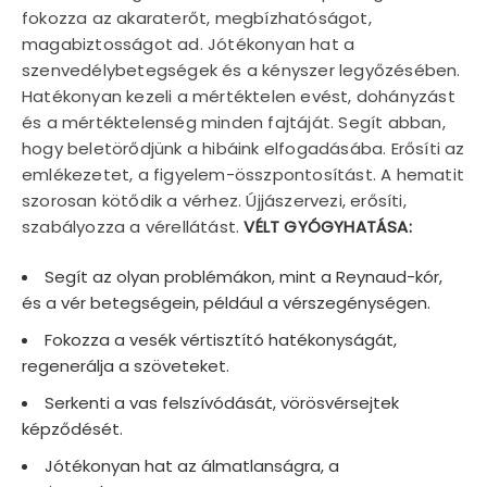
fokozza az akaraterőt, megbízhatóságot,
magabiztosságot ad. Jótékonyan hat a
szenvedélybetegségek és a kényszer legyőzésében.
Hatékonyan kezeli a mértéktelen evést, dohányzást
és a mértéktelenség minden fajtáját. Segít abban,
hogy beletörődjünk a hibáink elfogadásába. Erősíti az
emlékezetet, a figyelem-összpontosítást. A hematit
szorosan kötődik a vérhez. Újjászervezi, erősíti,
szabályozza a vérellátást.
VÉLT GYÓGYHATÁSA:
Segít az olyan problémákon, mint a Reynaud-kór,
és a vér betegségein, például a vérszegénységen.
Fokozza a vesék vértisztító hatékonyságát,
regenerálja a szöveteket.
Serkenti a vas felszívódását, vörösvérsejtek
képződését.
Jótékonyan hat az álmatlanságra, a