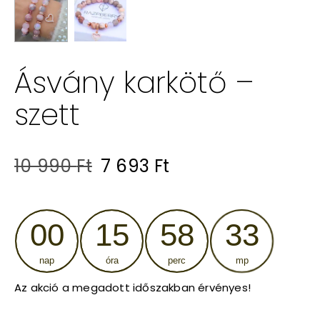
Ásvány karkötő –
szett
Original
Current
10 990
Ft
7 693
Ft
price
price
was:
is:
00
15
58
32
10
7
nap
óra
perc
mp
990 Ft.
693 Ft.
Az akció a megadott időszakban érvényes!