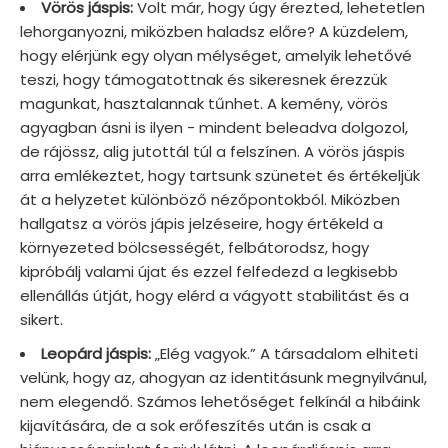
Vörös jáspis:
Volt már, hogy úgy érezted, lehetetlen
lehorganyozni, miközben haladsz előre? A küzdelem,
hogy elérjünk egy olyan mélységet, amelyik lehetővé
teszi, hogy támogatottnak és sikeresnek érezzük
magunkat, hasztalannak tűnhet. A kemény, vörös
agyagban ásni is ilyen - mindent beleadva dolgozol,
de rájössz, alig jutottál túl a felszínen. A vörös jáspis
arra emlékeztet, hogy tartsunk szünetet és értékeljük
át a helyzetet különböző nézőpontokból. Miközben
hallgatsz a vörös jápis jelzéseire, hogy értékeld a
környezeted bölcsességét, felbátorodsz, hogy
kipróbálj valami újat és ezzel felfedezd a legkisebb
ellenállás útját, hogy elérd a vágyott stabilitást és a
sikert.
Leopárd jáspis:
„Elég vagyok.” A társadalom elhiteti
velünk, hogy az, ahogyan az identitásunk megnyilvánul,
nem elegendő. Számos lehetőséget felkínál a hibáink
kijavítására, de a sok erőfeszítés után is csak a