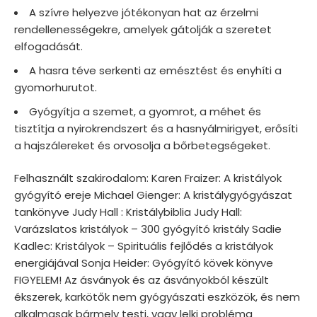
A szívre helyezve jótékonyan hat az érzelmi
rendellenességekre, amelyek gátolják a szeretet
elfogadását.
A hasra téve serkenti az emésztést és enyhíti a
gyomorhurutot.
Gyógyítja a szemet, a gyomrot, a méhet és
tisztítja a nyirokrendszert és a hasnyálmirigyet, erősíti
a hajszálereket és orvosolja a bőrbetegségeket.
Felhasznált szakirodalom: Karen Fraizer: A kristályok
gyógyító ereje Michael Gienger: A kristálygyógyászat
tankönyve Judy Hall : Kristálybiblia Judy Hall:
Varázslatos kristályok – 300 gyógyító kristály Sadie
Kadlec: Kristályok – Spirituális fejlődés a kristályok
energiájával Sonja Heider: Gyógyító kövek könyve
FIGYELEM! Az ásványok és az ásványokból készült
ékszerek, karkötők nem gyógyászati eszközök, és nem
alkalmasak bármely testi, vagy lelki probléma