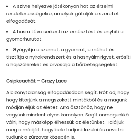
A szívre helyezve jótékonyan hat az érzelmi
rendellenességekre, amelyek gátolják a szeretet
elfogadását.
A hasra téve serkenti az emésztést és enyhíti a
gyomorhurutot.
Gyógyítja a szemet, a gyomrot, a méhet és
tisztítja a nyirokrendszert és a hasnyálmirigyet, erősíti
a hajszálereket és orvosolja a bőrbetegségeket.
:
Csipkeachát – Crazy Lace
A bizonytalanság elfogadásában segít. Erőt ad, hogy
hogy kitörjünk a megszokott mintákból és a magunk
módján éljük az életet. Arra ösztönöz, hogy ne
vegyünk mindent olyan komolyan. Segít önmagunkká
válni, hogy másképp élhessük az életünket. Találjuk
meg a módját, hogy bele tudjunk lazulni és nevetni
tudjunk a zűrzavar közepén is.