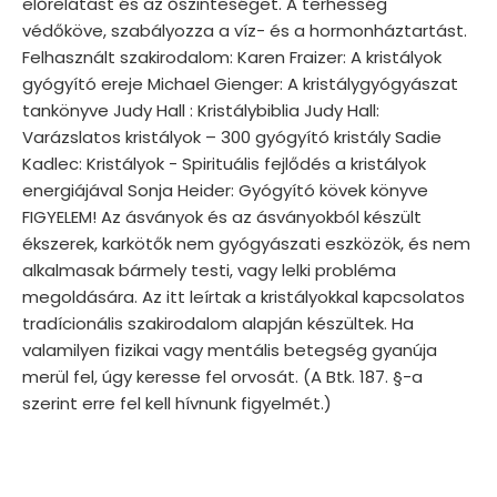
előrelátást és az őszinteséget. A terhesség
védőköve, szabályozza a víz- és a hormonháztartást.
Felhasznált szakirodalom: Karen Fraizer: A kristályok
gyógyító ereje Michael Gienger: A kristálygyógyászat
tankönyve Judy Hall : Kristálybiblia Judy Hall:
Varázslatos kristályok – 300 gyógyító kristály Sadie
Kadlec: Kristályok - Spirituális fejlődés a kristályok
energiájával Sonja Heider: Gyógyító kövek könyve
FIGYELEM! Az ásványok és az ásványokból készült
ékszerek, karkötők nem gyógyászati eszközök, és nem
alkalmasak bármely testi, vagy lelki probléma
megoldására. Az itt leírtak a kristályokkal kapcsolatos
tradícionális szakirodalom alapján készültek. Ha
valamilyen fizikai vagy mentális betegség gyanúja
merül fel, úgy keresse fel orvosát. (A Btk. 187. §-a
szerint erre fel kell hívnunk figyelmét.)