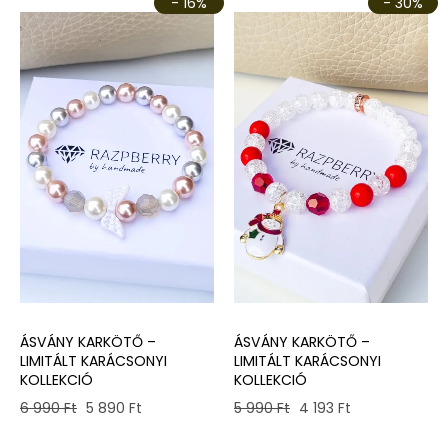
- 16%
- 30%
ÁSVÁNY KARKÖTŐ –
ÁSVÁNY KARKÖTŐ –
LIMITÁLT KARÁCSONYI
LIMITÁLT KARÁCSONYI
KOLLEKCIÓ
KOLLEKCIÓ
Original
Current
Original
Current
6 990
Ft
5 890
Ft
5 990
Ft
4 193
Ft
price
price
price
price