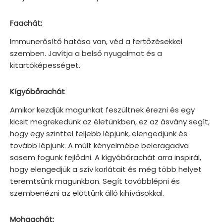
Faachát:
Immunerősítő hatása van, véd a fertőzésekkel
szemben. Javítja a belső nyugalmat és a
kitartóképességet.
:
Kígyóbőrachát
Amikor kezdjük magunkat feszültnek érezni és egy
kicsit megrekedünk az életünkben, ez az ásvány segít,
hogy egy szinttel feljebb lépjünk, elengedjünk és
tovább lépjünk. A múlt kényelmébe beleragadva
sosem fogunk fejlődni. A kígyóbőrachát arra inspirál,
hogy elengedjük a szív korlátait és még több helyet
teremtsünk magunkban. Segít továbblépni és
szembenézni az előttünk álló kihívásokkal.
Mohaachát: