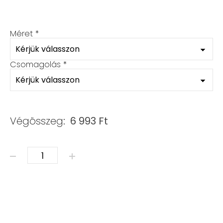
Méret
*
Csomagolás
*
Végösszeg:
6 993
Ft
Ásvány karkötő – szett mennyiség