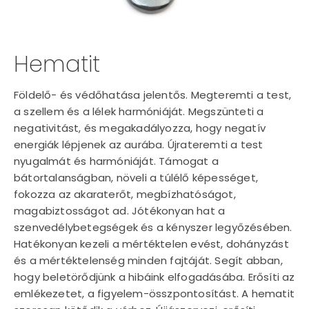
Hematit
Földelő- és védőhatása jelentős. Megteremti a test,
a szellem és a lélek harmóniáját. Megszünteti a
negativitást, és megakadályozza, hogy negatív
energiák lépjenek az aurába. Újrateremti a test
nyugalmát és harmóniáját. Támogat a
bátortalanságban, növeli a túlélő képességet,
fokozza az akaraterőt, megbízhatóságot,
magabiztosságot ad. Jótékonyan hat a
szenvedélybetegségek és a kényszer legyőzésében.
Hatékonyan kezeli a mértéktelen evést, dohányzást
és a mértéktelenség minden fajtáját. Segít abban,
hogy beletörődjünk a hibáink elfogadásába. Erősíti az
emlékezetet, a figyelem-összpontosítást. A hematit