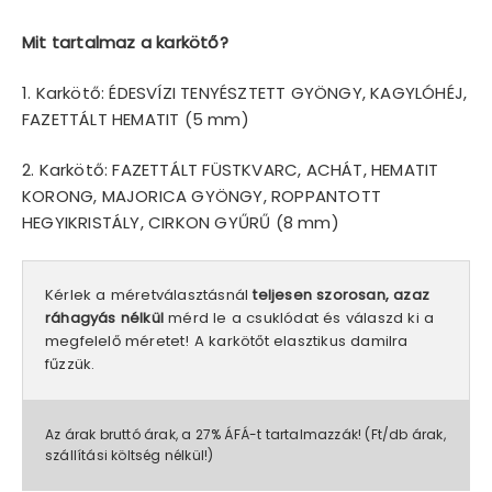
Mit tartalmaz a karkötő?
1. Karkötő: ÉDESVÍZI TENYÉSZTETT GYÖNGY, KAGYLÓHÉJ,
FAZETTÁLT HEMATIT (5 mm)
2. Karkötő: FAZETTÁLT FÜSTKVARC, ACHÁT, HEMATIT
KORONG, MAJORICA GYÖNGY, ROPPANTOTT
HEGYIKRISTÁLY, CIRKON GYŰRŰ (8 mm)
Kérlek a méretválasztásnál
teljesen szorosan, azaz
ráhagyás nélkül
mérd le a csuklódat és válaszd ki a
megfelelő méretet! A karkötőt elasztikus damilra
fűzzük.
Az árak bruttó árak, a 27% ÁFÁ-t tartalmazzák! (Ft/db árak,
szállítási költség nélkül!)