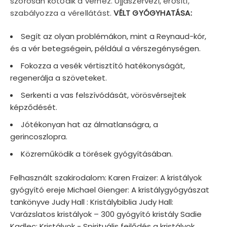
szorosan kötődik a vérhez. Újjászervezi, erősíti,
szabályozza a vérellátást.
VÉLT GYÓGYHATÁSA:
Segít az olyan problémákon, mint a Reynaud-kór,
és a vér betegségein, például a vérszegénységen.
Fokozza a vesék vértisztító hatékonyságát,
regenerálja a szöveteket.
Serkenti a vas felszívódását, vörösvérsejtek
képződését.
Jótékonyan hat az álmatlanságra, a
gerincoszlopra.
Közreműködik a törések gyógyításában.
Felhasznált szakirodalom: Karen Fraizer: A kristályok
gyógyító ereje Michael Gienger: A kristálygyógyászat
tankönyve Judy Hall : Kristálybiblia Judy Hall:
Varázslatos kristályok – 300 gyógyító kristály Sadie
Kadlec: Kristályok - Spirituális fejlődés a kristályok