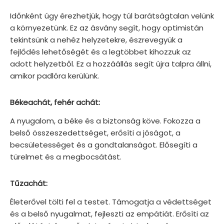
Időnként úgy érezhetjük, hogy túl barátságtalan velünk
a környezetünk. Ez az ásvány segít, hogy optimistán
tekintsünk a nehéz helyzetekre, észrevegyük a
fejlődés lehetőségét és a legtöbbet kihozzuk az
adott helyzetből. Ez a hozzáállás segít újra talpra állni,
amikor padlóra kerülünk.
Békeachát, fehér achát:
A nyugalom, a béke és a biztonság köve. Fokozza a
belső összeszedettséget, erősíti a jóságot, a
becsületességet és a gondtalanságot. Elősegíti a
türelmet és a megbocsátást.
Tűzachát:
Életerővel tölti fel a testet. Támogatja a védettséget
és a belső nyugalmat, fejleszti az empátiát. Erősíti az