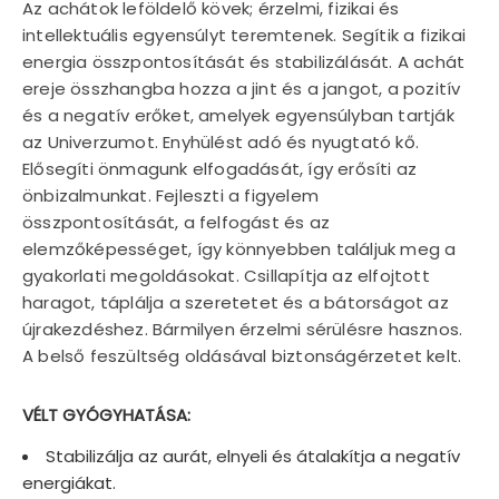
Az achátok leföldelő kövek; érzelmi, fizikai és
intellektuális egyensúlyt teremtenek. Segítik a fizikai
energia összpontosítását és stabilizálását. A achát
ereje összhangba hozza a jint és a jangot, a pozitív
és a negatív erőket, amelyek egyensúlyban tartják
az Univerzumot. Enyhülést adó és nyugtató kő.
Elősegíti önmagunk elfogadását, így erősíti az
önbizalmunkat. Fejleszti a figyelem
összpontosítását, a felfogást és az
elemzőképességet, így könnyebben találjuk meg a
gyakorlati megoldásokat. Csillapítja az elfojtott
haragot, táplálja a szeretetet és a bátorságot az
újrakezdéshez. Bármilyen érzelmi sérülésre hasznos.
A belső feszültség oldásával biztonságérzetet kelt.
VÉLT GYÓGYHATÁSA:
Stabilizálja az aurát, elnyeli és átalakítja a negatív
energiákat.