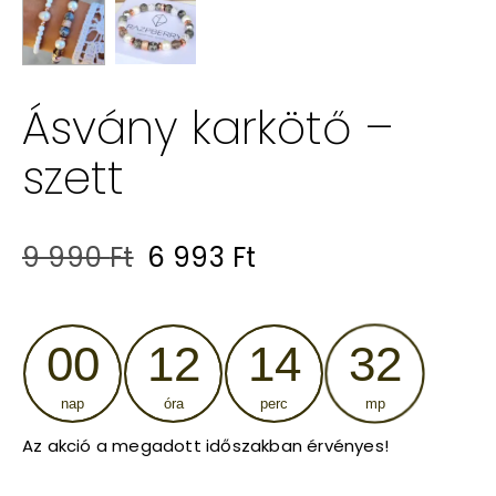
Ásvány karkötő –
szett
Original
Current
9 990
Ft
6 993
Ft
price
price
was:
is:
00
12
14
31
9
6
nap
óra
perc
mp
990 Ft.
993 Ft.
Az akció a megadott időszakban érvényes!