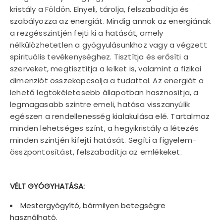
kristály a Földön. Elnyeli, tárolja, felszabadítja és
szabályozza az energiát. Mindig annak az energiának
a rezgésszintjén fejti ki a hatását, amely
nélkülözhetetlen a gyógyulásunkhoz vagy a végzett
spirituális tevékenységhez. Tisztítja és erősíti a
szerveket, megtisztítja a lelket is, valamint a fizikai
dimenziót összekapcsolja a tudattal. Az energiát a
lehető legtökéletesebb állapotban hasznosítja, a
legmagasabb szintre emeli, hatása visszanyúlik
egészen a rendellenesség kialakulása elé. Tartalmaz
minden lehetséges színt, a hegyikristály a létezés
minden szintjén kifejti hatását. Segíti a figyelem-
összpontosítást, felszabadítja az emlékeket.
VÉLT GYÓGYHATÁSA:
Mestergyógyító, bármilyen betegségre
használható.