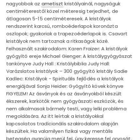
nagyobbak az
ametiszt
kristályainál, nagyságuk
centiméterestől közel méteresig terjedhet, de
átlagosan 5-15 centiméteresek. A kristályok
rendszerint karcsú, romboéderlapok koronázta
oszlopok; gyakoriak a trapezoéderlapok is. Csavart
kristályok nem tartoznak a ritkaságok közé.
Felhasznált szakirodalom: Karen Fraizer: A kristályok
gyógyító ereje Michael Gienger: A kristálygyógyászat
tankönyve Judy Hall : Kristálybiblia Judy Hall:
Varázslatos kristályok – 300 gyógyító kristály Sadie
Kadlec: Kristályok - Spirituális fejlődés a kristályok
energiájával Sonja Heider: Gyógyító kövek könyve
FIGYELEM! Az ásványok és az ásványokból készült
ékszerek, karkötők nem gyógyászati eszközök, és
nem alkalmasak bármely testi, vagy lelki probléma
megoldására. Az itt leírtak a kristályokkal
kapcsolatos tradícionális szakirodalom alapján
készültek. Ha valamilyen fizikai vagy mentális
betegség gyanúja merül fel, úgy keresse fel orvosát.