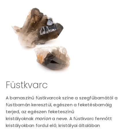
Füstkvarc
A barnaszínű füstkvarcok színe a szegfűbarnától a
füstbarnán keresztül, egészen a feketésbarnáig
terjed, az egészen feketeszínű
kristályoknak
morion
a neve. A füstkvarc fennőtt
kristályokban fordul elő; kristályai általában