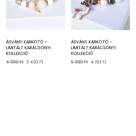
ÁSVÁNY KARKÖTŐ –
ÁSVÁNY KARKÖTŐ –
LIMITÁLT KARÁCSONYI
LIMITÁLT KARÁCSONYI
KOLLEKCIÓ
KOLLEKCIÓ
Original
Current
Original
Current
5 990
Ft
4 193
Ft
4 990
Ft
3 493
Ft
price
price
price
price
was:
is:
was:
is:
5
4
4
3
990 Ft.
193 Ft.
990 Ft.
493 Ft.