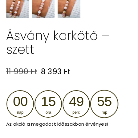
Ásvány karkötő –
szett
Original
Current
11 990
Ft
8 393
Ft
price
price
was:
is:
00
15
49
54
11
8
nap
óra
perc
mp
990 Ft.
393 Ft.
Az akció a megadott időszakban érvényes!