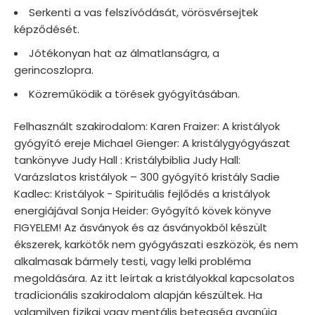
Serkenti a vas felszívódását, vörösvérsejtek
képződését.
Jótékonyan hat az álmatlanságra, a
gerincoszlopra.
Közreműködik a törések gyógyításában.
Felhasznált szakirodalom: Karen Fraizer: A kristályok
gyógyító ereje Michael Gienger: A kristálygyógyászat
tankönyve Judy Hall : Kristálybiblia Judy Hall:
Varázslatos kristályok – 300 gyógyító kristály Sadie
Kadlec: Kristályok - Spirituális fejlődés a kristályok
energiájával Sonja Heider: Gyógyító kövek könyve
FIGYELEM! Az ásványok és az ásványokból készült
ékszerek, karkötők nem gyógyászati eszközök, és nem
alkalmasak bármely testi, vagy lelki probléma
megoldására. Az itt leírtak a kristályokkal kapcsolatos
tradícionális szakirodalom alapján készültek. Ha
valamilyen fizikai vagy mentális betegség gyanúja