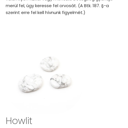
merül fel, úgy keresse fel orvosát. (A Btk. 187. §-a
szerint erre fel kell hívnunk figyelmét.)
Howlit