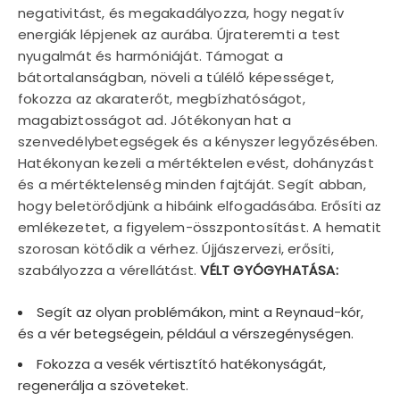
negativitást, és megakadályozza, hogy negatív
energiák lépjenek az aurába. Újrateremti a test
nyugalmát és harmóniáját. Támogat a
bátortalanságban, növeli a túlélő képességet,
fokozza az akaraterőt, megbízhatóságot,
magabiztosságot ad. Jótékonyan hat a
szenvedélybetegségek és a kényszer legyőzésében.
Hatékonyan kezeli a mértéktelen evést, dohányzást
és a mértéktelenség minden fajtáját. Segít abban,
hogy beletörődjünk a hibáink elfogadásába. Erősíti az
emlékezetet, a figyelem-összpontosítást. A hematit
szorosan kötődik a vérhez. Újjászervezi, erősíti,
szabályozza a vérellátást.
VÉLT GYÓGYHATÁSA:
Segít az olyan problémákon, mint a Reynaud-kór,
és a vér betegségein, például a vérszegénységen.
Fokozza a vesék vértisztító hatékonyságát,
regenerálja a szöveteket.