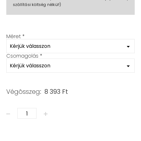
szállítási költség nélkül!)
Méret
*
Csomagolás
*
Végösszeg:
8 393
Ft
Ásvány karkötő – szett mennyiség