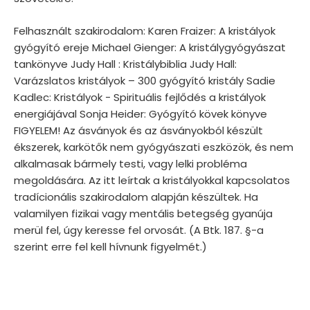
Felhasznált szakirodalom: Karen Fraizer: A kristályok
gyógyító ereje Michael Gienger: A kristálygyógyászat
tankönyve Judy Hall : Kristálybiblia Judy Hall:
Varázslatos kristályok – 300 gyógyító kristály Sadie
Kadlec: Kristályok - Spirituális fejlődés a kristályok
energiájával Sonja Heider: Gyógyító kövek könyve
FIGYELEM! Az ásványok és az ásványokból készült
ékszerek, karkötők nem gyógyászati eszközök, és nem
alkalmasak bármely testi, vagy lelki probléma
megoldására. Az itt leírtak a kristályokkal kapcsolatos
tradícionális szakirodalom alapján készültek. Ha
valamilyen fizikai vagy mentális betegség gyanúja
merül fel, úgy keresse fel orvosát. (A Btk. 187. §-a
szerint erre fel kell hívnunk figyelmét.)