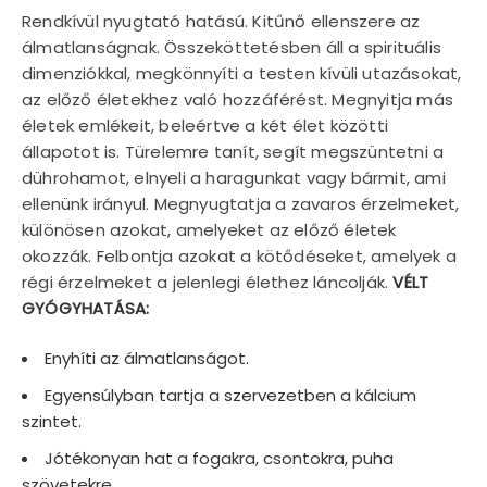
Rendkívül nyugtató hatású. Kitűnő ellenszere az
álmatlanságnak. Összeköttetésben áll a spirituális
dimenziókkal, megkönnyíti a testen kívüli utazásokat,
az előző életekhez való hozzáférést. Megnyitja más
életek emlékeit, beleértve a két élet közötti
állapotot is. Türelemre tanít, segít megszüntetni a
dührohamot, elnyeli a haragunkat vagy bármit, ami
ellenünk irányul. Megnyugtatja a zavaros érzelmeket,
különösen azokat, amelyeket az előző életek
okozzák. Felbontja azokat a kötődéseket, amelyek a
régi érzelmeket a jelenlegi élethez láncolják.
VÉLT
GYÓGYHATÁSA:
Enyhíti az álmatlanságot.
Egyensúlyban tartja a szervezetben a kálcium
szintet.
Jótékonyan hat a fogakra, csontokra, puha
szövetekre.