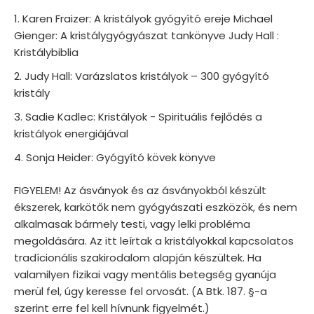
Karen Fraizer: A kristályok gyógyító ereje Michael
Gienger: A kristálygyógyászat tankönyve Judy Hall :
Kristálybiblia
Judy Hall: Varázslatos kristályok – 300 gyógyító
kristály
Sadie Kadlec: Kristályok - Spirituális fejlődés a
kristályok energiájával
Sonja Heider: Gyógyító kövek könyve
FIGYELEM! Az ásványok és az ásványokból készült
ékszerek, karkötők nem gyógyászati eszközök, és nem
alkalmasak bármely testi, vagy lelki probléma
megoldására. Az itt leírtak a kristályokkal kapcsolatos
tradícionális szakirodalom alapján készültek. Ha
valamilyen fizikai vagy mentális betegség gyanúja
merül fel, úgy keresse fel orvosát. (A Btk. 187. §-a
szerint erre fel kell hívnunk figyelmét.)