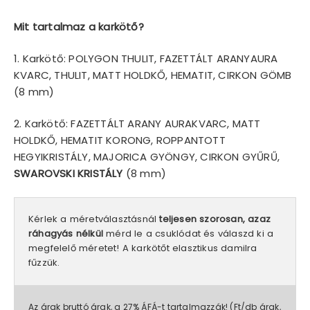
Mit tartalmaz a karkötő?
1. Karkötő: POLYGON THULIT, FAZETTÁLT ARANYAURA
KVARC, THULIT, MATT HOLDKŐ, HEMATIT, CIRKON GÖMB
(8 mm)
2. Karkötő: FAZETTÁLT ARANY AURAKVARC, MATT
HOLDKŐ, HEMATIT KORONG, ROPPANTOTT
HEGYIKRISTÁLY, MAJORICA GYÖNGY, CIRKON GYŰRŰ,
SWAROVSKI KRISTÁLY
(8 mm)
Kérlek a méretválasztásnál
teljesen szorosan, azaz
ráhagyás nélkül
mérd le a csuklódat és válaszd ki a
megfelelő méretet! A karkötőt elasztikus damilra
fűzzük.
Az árak bruttó árak, a 27% ÁFÁ-t tartalmazzák! (Ft/db árak,