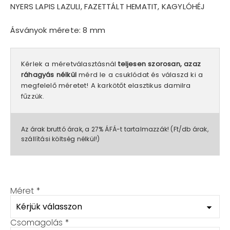
NYERS LAPIS LAZULI, FAZETTÁLT HEMATIT, KAGYLÓHÉJ
Ásványok mérete: 8 mm
Kérlek a méretválasztásnál
teljesen szorosan, azaz
ráhagyás nélkül
mérd le a csuklódat és válaszd ki a
megfelelő méretet! A karkötőt elasztikus damilra
fűzzük.
Az árak bruttó árak, a 27% ÁFÁ-t tartalmazzák! (Ft/db árak,
szállítási költség nélkül!)
Méret
*
Csomagolás
*