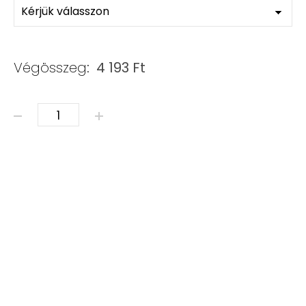
Végösszeg:
4 193
Ft
ÁSVÁNY KARKÖTŐ - NYERS LAPIS LAZULI mennyiség