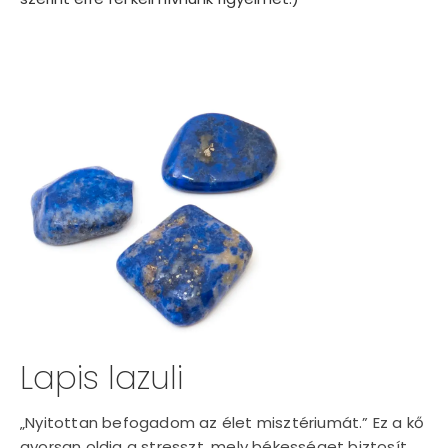
Lapis lazuli
„Nyitottan befogadom az élet misztériumát.” Ez a kő
gyorsan oldja a stresszt, mely békességet biztosít.