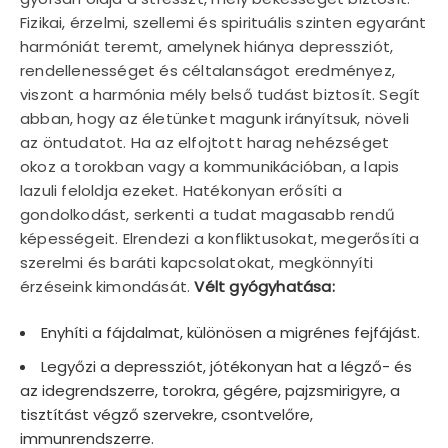
Fizikai, érzelmi, szellemi és spirituális szinten egyaránt
harmóniát teremt, amelynek hiánya depressziót,
rendellenességet és céltalanságot eredményez,
viszont a harmónia mély belső tudást biztosít. Segít
abban, hogy az életünket magunk irányítsuk, növeli
az öntudatot. Ha az elfojtott harag nehézséget
okoz a torokban vagy a kommunikációban, a lapis
lazuli feloldja ezeket. Hatékonyan erősíti a
gondolkodást, serkenti a tudat magasabb rendű
képességeit. Elrendezi a konfliktusokat, megerősíti a
szerelmi és baráti kapcsolatokat, megkönnyíti
érzéseink kimondását.
Vélt gyógyhatása:
Enyhíti a fájdalmat, különösen a migrénes fejfájást.
Legyőzi a depressziót, jótékonyan hat a légző- és
az idegrendszerre, torokra, gégére, pajzsmirigyre, a
tisztítást végző szervekre, csontvelőre,
immunrendszerre.