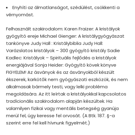
Enyhíti az álmatlanságot, szédülést, csökkenti a
vérnyomást.
Felhasznált szakirodalom: Karen Fraizer: A kristályok
gyógyító ereje Michael Gienger: A kristálygyógyászat
tankönyve Judy Hall : Kristálybiblia Judy Hall:
Varázslatos kristályok – 300 gyógyító kristály Sadie
Kadlec: Kristályok – Spirituális fejlődés a kristályok
energiájával Sonja Heider: Gyógyító kövek könyve
FIGYELEM! Az ásványok és az ásványokból készült
ékszerek, karkötők nem gyógyászati eszközök, és nem
alkalmasak bármely testi, vagy lelki probléma
megoldására. Az itt leírtak a kristályokkal kapcsolatos
tradícionális szakirodalom alapján készültek. Ha
valamilyen fizikai vagy mentális betegség gyanúja
merül fel, úgy keresse fel orvosát. (A Btk. 187. §-a
szerint erre fel kell hívnunk figyelmét.)