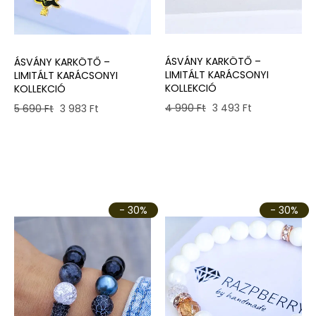
ÁSVÁNY KARKÖTŐ –
ÁSVÁNY KARKÖTŐ –
LIMITÁLT KARÁCSONYI
LIMITÁLT KARÁCSONYI
KOLLEKCIÓ
KOLLEKCIÓ
Original
Current
Original
Current
4 990
Ft
3 493
Ft
5 690
Ft
3 983
Ft
price
price
price
price
was:
is:
was:
is:
4
3
5
3
990 Ft.
493 Ft.
690 Ft.
983 Ft.
- 30%
- 30%