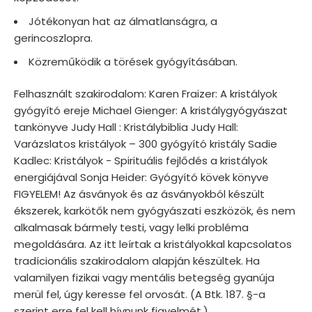
Jótékonyan hat az álmatlanságra, a
gerincoszlopra.
Közreműködik a törések gyógyításában.
Felhasznált szakirodalom: Karen Fraizer: A kristályok
gyógyító ereje Michael Gienger: A kristálygyógyászat
tankönyve Judy Hall : Kristálybiblia Judy Hall:
Varázslatos kristályok – 300 gyógyító kristály Sadie
Kadlec: Kristályok - Spirituális fejlődés a kristályok
energiájával Sonja Heider: Gyógyító kövek könyve
FIGYELEM! Az ásványok és az ásványokból készült
ékszerek, karkötők nem gyógyászati eszközök, és nem
alkalmasak bármely testi, vagy lelki probléma
megoldására. Az itt leírtak a kristályokkal kapcsolatos
tradícionális szakirodalom alapján készültek. Ha
valamilyen fizikai vagy mentális betegség gyanúja
merül fel, úgy keresse fel orvosát. (A Btk. 187. §-a
szerint erre fel kell hívnunk figyelmét.)