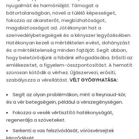
nyugalmát és harmóniáját. Támogat a
bátortalanságban, növeli a túlélő képességet,
fokozza az akaraterőt, megbízhatóságot,
magabiztosságot ad. Jótékonyan hat a
szenvedélybetegségek és a kényszer legyőzésében.
Hatékonyan kezeli a mértéktelen evést, dohányzást
és a mértéktelenség minden fajtáját. Segít abban,
hogy beletörődjünk a hibáink elfogadásába. Erősíti az
emlékezetet, a figyelem-összpontosítást. A hematit
szorosan kötődik a vérhez. Újjászervezi, erősíti,
szabályozza a vérellátást.
VÉLT GYÓGYHATÁSA:
Segít az olyan problémákon, mint a Reynaud-kór,
és a vér betegségein, például a vérszegénységen.
Fokozza a vesék vértisztító hatékonyságát,
regenerálja a szöveteket.
Serkenti a vas felszívódását, vörösvérsejtek
képződését.