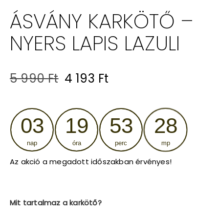
ÁSVÁNY KARKÖTŐ –
NYERS LAPIS LAZULI
Original
Current
5 990
Ft
4 193
Ft
price
price
was:
is:
03
19
53
28
5
4
nap
óra
perc
mp
990 Ft.
193 Ft.
Az akció a megadott időszakban érvényes!
Mit tartalmaz a karkötő?