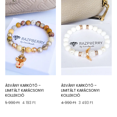
ÁSVÁNY KARKÖTŐ –
ÁSVÁNY KARKÖTŐ –
LIMITÁLT KARÁCSONYI
LIMITÁLT KARÁCSONYI
KOLLEKCIÓ
KOLLEKCIÓ
Original
Current
Original
Current
4 990
Ft
3 493
Ft
5 990
Ft
4 193
Ft
price
price
price
price
was:
is:
was:
is: