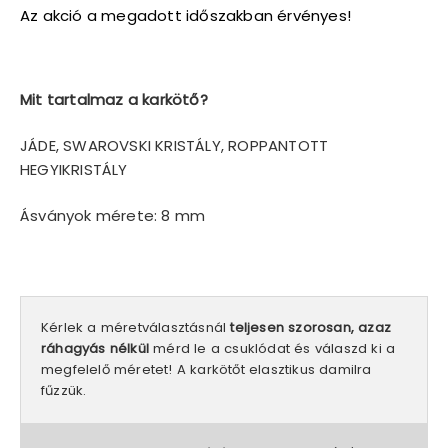
490 Ft.
990 Ft.
Az akció a megadott időszakban érvényes!
Mit tartalmaz a karkötő?
JÁDE, SWAROVSKI KRISTÁLY, ROPPANTOTT
HEGYIKRISTÁLY
Ásványok mérete: 8 mm
Kérlek a méretválasztásnál
teljesen szorosan, azaz
ráhagyás nélkül
mérd le a csuklódat és válaszd ki a
megfelelő méretet! A karkötőt elasztikus damilra
fűzzük.