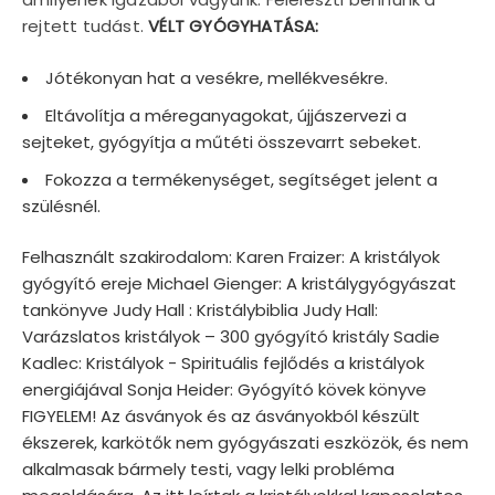
rejtett tudást.
VÉLT GYÓGYHATÁSA:
Jótékonyan hat a vesékre, mellékvesékre.
Eltávolítja a méreganyagokat, újjászervezi a
sejteket, gyógyítja a műtéti összevarrt sebeket.
Fokozza a termékenységet, segítséget jelent a
szülésnél.
Felhasznált szakirodalom: Karen Fraizer: A kristályok
gyógyító ereje Michael Gienger: A kristálygyógyászat
tankönyve Judy Hall : Kristálybiblia Judy Hall:
Varázslatos kristályok – 300 gyógyító kristály Sadie
Kadlec: Kristályok - Spirituális fejlődés a kristályok
energiájával Sonja Heider: Gyógyító kövek könyve
FIGYELEM! Az ásványok és az ásványokból készült
ékszerek, karkötők nem gyógyászati eszközök, és nem
alkalmasak bármely testi, vagy lelki probléma