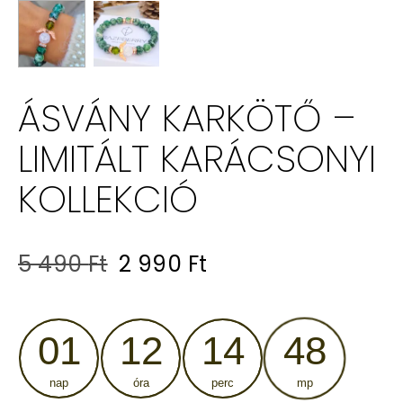
ÁSVÁNY KARKÖTŐ –
LIMITÁLT KARÁCSONYI
KOLLEKCIÓ
Original
Current
5 490
Ft
2 990
Ft
price
price
was:
is:
01
12
14
47
5
2
nap
óra
perc
mp