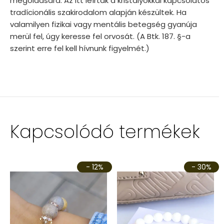
megoldására. Az itt leírtak a kristályokkal kapcsolatos
tradícionális szakirodalom alapján készültek. Ha
valamilyen fizikai vagy mentális betegség gyanúja
merül fel, úgy keresse fel orvosát. (A Btk. 187. §-a
szerint erre fel kell hívnunk figyelmét.)
Kapcsolódó termékek
- 12%
- 30%