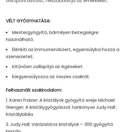
összpontosítást, felszabadítja az emlékeket.
VÉLT GYÓGYHATÁSA:
Mestergyógyító, bármilyen betegségre
használható.
Élénkíti az immunrendszert, egyensúlyba hozza a
szervezetet.
Kitűnően csillapítja az égéseket.
Kiegyensúlyozza az összes csakrát.
Felhasznált szakirodalom:
Karen Fraizer: A kristályok gyógyító ereje Michael
Gienger: A kristálygyógyászat tankönyve Judy Hall :
Kristálybiblia
Judy Hall: Varázslatos kristályok – 300 gyógyító
kristály