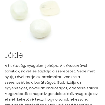
Jáde
A tisztaság, nyugalom jelképe. A szívcsakrával
társítják, növeli és táplálja a szeretetet. Védelmet
nyújt, távol tartja az ártalmakat. Vonzza a
szerencsét és a barátságot. Stabilizálja az
egyéniséget, növeli az önállóságot, ötletekre sarkall.
Megszabadít a negatív gondolatoktól, nyugtatja az
elmét. Lehetővé teszi, hogy olyanok lehessünk,
amilyenek igazából vagyunk. Feléleszti bennünk a