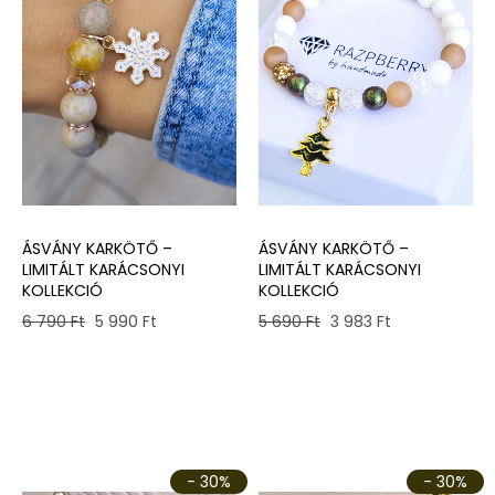
ÁSVÁNY KARKÖTŐ –
ÁSVÁNY KARKÖTŐ –
LIMITÁLT KARÁCSONYI
LIMITÁLT KARÁCSONYI
KOLLEKCIÓ
KOLLEKCIÓ
Original
Current
Original
Current
6 790
Ft
5 990
Ft
5 690
Ft
3 983
Ft
price
price
price
price
was:
is:
was:
is:
6
5
5
3
790 Ft.
990 Ft.
690 Ft.
983 Ft.
- 30%
- 30%