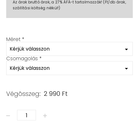
Az árak bruttó árak, a 27% ÁFÁ-t tartalmazzák! (Ft/db árak,
szállítási költség nélkül!)
Méret
*
Csomagolás
*
Végösszeg:
2 990
Ft
ÁSVÁNY KARKÖTŐ – LIMITÁLT KARÁCSONYI KOLLEKCIÓ m