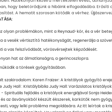
ben. Hatékonyan kezeli a mértéktelen evést, dohányzás
an, hogy beletörődjünk a hibáink elfogadásába. Erősíti 
sítást. A hematit szorosan kötődik a vérhez. Újjászervezi
TÁSA:
az olyan problémákon, mint a Reynaud-kór, és a vér bete
a a vesék vértisztító hatékonyságát, regenerálja a szöve
ti a vas felszívódását, vörösvérsejtek képződését.
nyan hat az álmatlanságra, a gerincoszlopra.
űködik a törések gyógyításában.
lt szakirodalom: Karen Fraizer: A kristályok gyógyító erej
Judy Hall : Kristálybiblia Judy Hall: Varázslatos kristályo
k - Spirituális fejlődés a kristályok energiájával Sonja He
és az ásványokból készült ékszerek, karkötők nem gyóg
esti, vagy lelki probléma megoldására. Az itt leírtak a kri