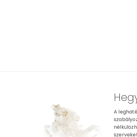
Hegy
A leghaté
szabályoz
nélkülözh
szerveket