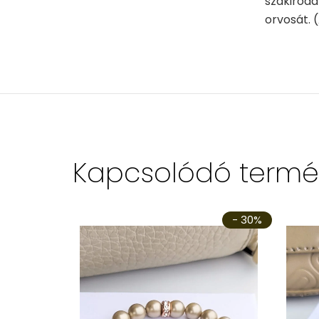
szakiroda
orvosát. (
Kapcsolódó termé
- 30%