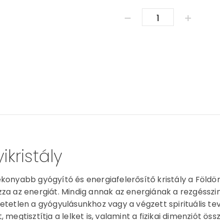
ÁSVÁNY KARKÖTŐ - LIMI
ikristály
konyabb gyógyító és energiafelerősítő kristály a Földön. E
za az energiát. Mindig annak az energiának a rezgésszint
etetlen a gyógyulásunkhoz vagy a végzett spirituális tev
, megtisztítja a lelket is, valamint a fizikai dimenziót ös