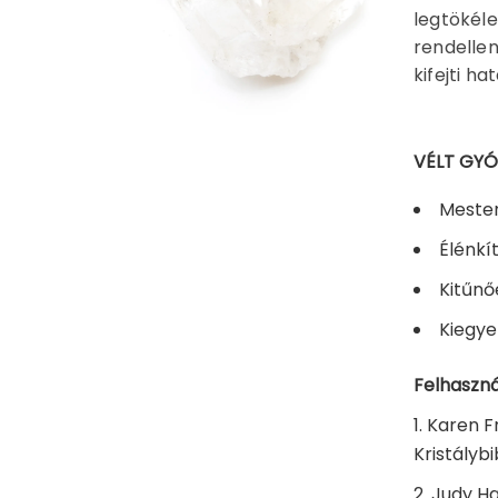
legtökéle
rendellen
kifejti h
VÉLT GY
Mester
Élénkí
Kitűnő
Kiegye
Felhaszná
Karen Fr
Kristálybi
Judy Ha