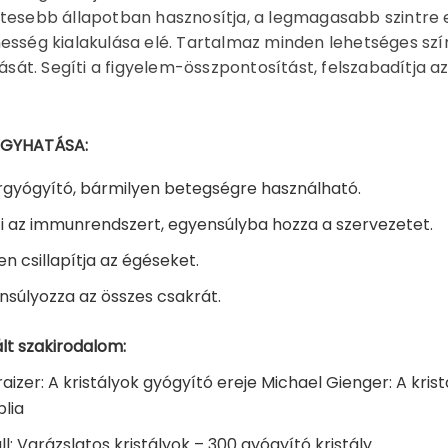
tesebb állapotban hasznosítja, a legmagasabb szintre e
esség kialakulása elé. Tartalmaz minden lehetséges színt
atását. Segíti a figyelem-összpontosítást, felszabadítja 
ÓGYHATÁSA:
gyógyító, bármilyen betegségre használható.
ti az immunrendszert, egyensúlyba hozza a szervezetet.
en csillapítja az égéseket.
nsúlyozza az összes csakrát.
lt szakirodalom:
aizer: A kristályok gyógyító ereje Michael Gienger: A kri
blia
ll: Varázslatos kristályok – 300 gyógyító kristály