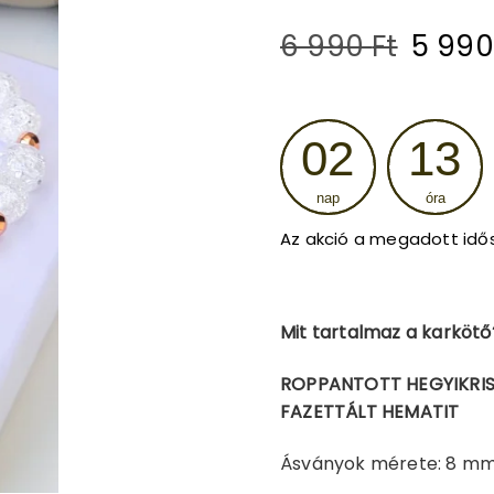
Origin
6 990
Ft
5 99
price
was:
02
13
6
nap
óra
990 Ft
Az akció a megadott idő
Mit tartalmaz a karkötő
ROPPANTOTT HEGYIKRIST
FAZETTÁLT HEMATIT
Ásványok mérete: 8 m