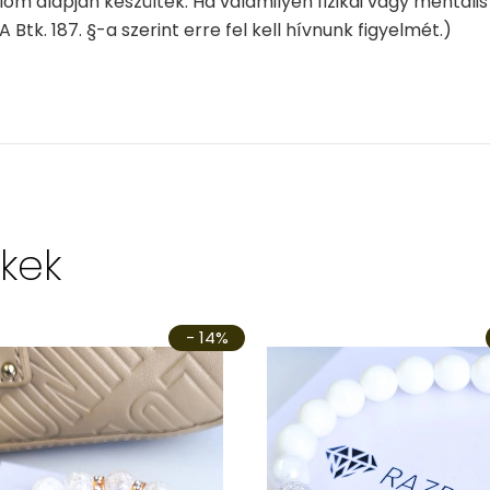
lom alapján készültek. Ha valamilyen fizikai vagy mentális
A Btk. 187. §-a szerint erre fel kell hívnunk figyelmét.)
kek
- 14%