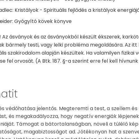
dlec: Kristályok - Spirituális fejlődés a kristályok energiáj
eider: Gyógyító kövek könyve
 Az ásványok és az ásványokból készült ékszerek, karkö
k bármely testi, vagy lelki probléma megoldására. Az itt 
ális szakirodalom alapján készültek. Ha valamilyen fizikai
e fel orvosát. (A Btk. 187. §-a szerint erre fel kell hívnunk
tit
és védőhatása jelentős. Megteremti a test, a szellem és 
ást, és megakadályozza, hogy negatív energiák lépjenek
iáját. Támogat a bátortalanságban, növeli a túlélő kép
tóságot, magabiztosságot ad. Jótékonyan hat a szenv