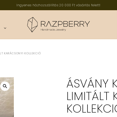
Ingyenes házhozszállítás 20 000 Ft vásárlás felett!
TOGGLE
CHILD
MENU
HANDMADE JEWELRY
ÁLT KARÁCSONYI KOLLEKCIÓ
ÁSVÁNY 
LIMITÁLT
KOLLEKCI