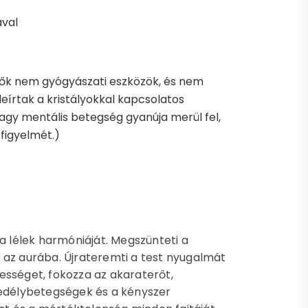
ával
tők nem gyógyászati eszközök, és nem
leírtak a kristályokkal kapcsolatos
 vagy mentális betegség gyanúja merül fel,
 figyelmét.)
a lélek harmóniáját. Megszünteti a
 az aurába. Újrateremti a test nyugalmát
ességet, fokozza az akaraterőt,
edélybetegségek és a kényszer