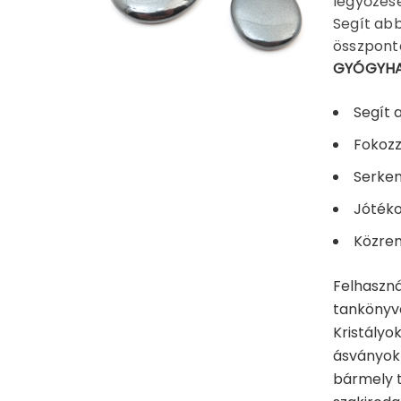
legyőzésé
Segít abb
összponto
GYÓGYHA
Segít 
Fokozz
Serken
Jótéko
Közrem
Felhaszná
tankönyve 
Kristályo
ásványok 
bármely t