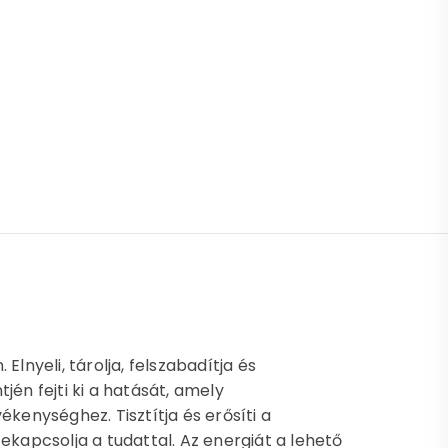
TÁLT KARÁCSONYI KOLLEKCIÓ mennyiség
lnyeli, tárolja, felszabadítja és
jén fejti ki a hatását, amely
ékenységhez. Tisztítja és erősíti a
szekapcsolja a tudattal. Az energiát a lehető