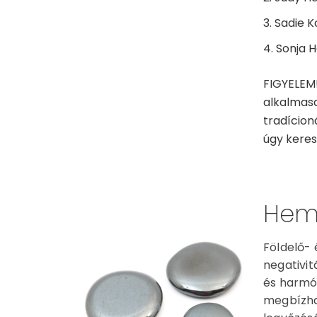
Sadie Ka
Sonja H
FIGYELEM!
alkalmasa
tradícion
úgy keress
Hema
Földelő- 
negativit
és harmón
megbízha