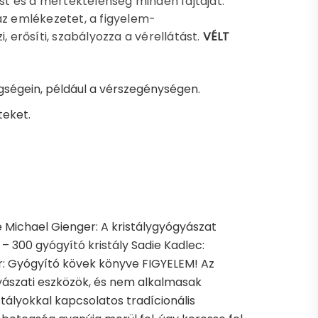
t és a mértéktelenség minden fajtáját.
az emlékezetet, a figyelem-
, erősíti, szabályozza a vérellátást.
VÉLT
gségein, például a vérszegénységen.
teket.
e Michael Gienger: A kristálygyógyászat
k – 300 gyógyító kristály Sadie Kadlec:
ider: Gyógyító kövek könyve FIGYELEM! Az
yászati eszközök, és nem alkalmasak
stályokkal kapcsolatos tradícionális