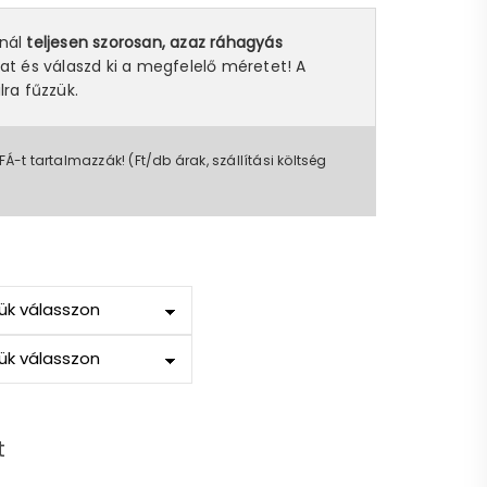
snál
teljesen szorosan, azaz ráhagyás
at és válaszd ki a megfelelő méretet! A
lra fűzzük.
FÁ-t tartalmazzák! (Ft/db árak, szállítási költség
t