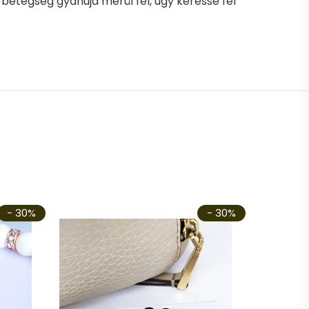
 betegség gyanúja merül fel, úgy keresse fel
- 30%
- 30%