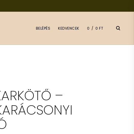
open
BELÉPÉS
KEDVENCEK
0
0 FT
search
form
KARKÖTŐ –
 KARÁCSONYI
Ó