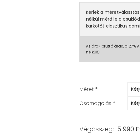
Kérlek a méretválasztá
nélkül
mérd le a csuklód
karkötőt elasztikus dami
Az árak bruttó árak, a 27% Á
nélkül!)
Méret
*
Csomagolás
*
Végösszeg:
5 990
F