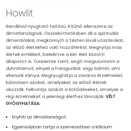
Howlit
Rendkívül nyugtató hatású. Kitűnő ellenszere az
álmatlanságnak. Összeköttetésben áll a spirituális
dimenziókkal, megkönnyíti a testen kívüli utazásokat,
az előző életekhez való hozzáférést. Megnyitja más
életek emlékeit, beleértve a két élet közötti
állapotot is. Türelemre tanít, segít megszüntetni a
dührohamot, elnyeli a haragunkat vagy bármit, ami
ellenünk irányul. Megnyugtatja a zavaros érzelmeket,
különösen azokat, amelyeket az előző életek
okozzák. Felbontja azokat a kötődéseket, amelyek a
régi érzelmeket a jelenlegi élethez láncolják.
VÉLT
GYÓGYHATÁSA:
Enyhíti az álmatlanságot.
Egyensúlyban tartja a szervezetben a kálcium