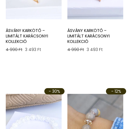
ÁSVÁNY KARKÖTŐ –
ÁSVÁNY KARKÖTŐ –
LIMITÁLT KARÁCSONYI
LIMITÁLT KARÁCSONYI
KOLLEKCIÓ
KOLLEKCIÓ
Original
Current
Original
Current
4 990
Ft
3 493
Ft
4 990
Ft
3 493
Ft
price
price
price
price
was:
is:
was:
is:
4
3
4
3
990 Ft.
493 Ft.
990 Ft.
493 Ft.
- 30%
- 12%