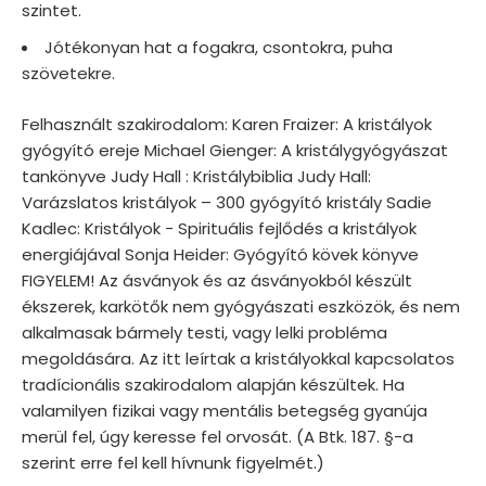
szintet.
Jótékonyan hat a fogakra, csontokra, puha
szövetekre.
Felhasznált szakirodalom: Karen Fraizer: A kristályok
gyógyító ereje Michael Gienger: A kristálygyógyászat
tankönyve Judy Hall : Kristálybiblia Judy Hall:
Varázslatos kristályok – 300 gyógyító kristály Sadie
Kadlec: Kristályok - Spirituális fejlődés a kristályok
energiájával Sonja Heider: Gyógyító kövek könyve
FIGYELEM! Az ásványok és az ásványokból készült
ékszerek, karkötők nem gyógyászati eszközök, és nem
alkalmasak bármely testi, vagy lelki probléma
megoldására. Az itt leírtak a kristályokkal kapcsolatos
tradícionális szakirodalom alapján készültek. Ha
valamilyen fizikai vagy mentális betegség gyanúja
merül fel, úgy keresse fel orvosát. (A Btk. 187. §-a
szerint erre fel kell hívnunk figyelmét.)