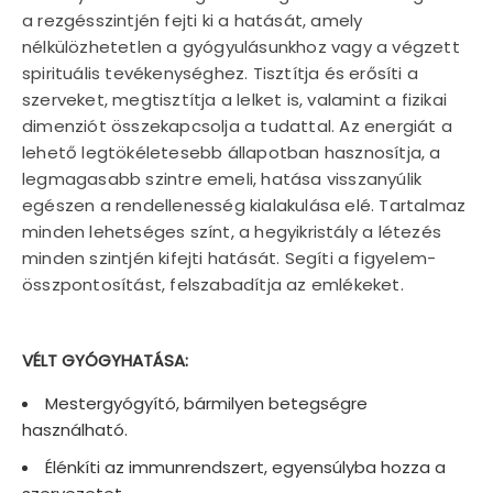
a rezgésszintjén fejti ki a hatását, amely
nélkülözhetetlen a gyógyulásunkhoz vagy a végzett
spirituális tevékenységhez. Tisztítja és erősíti a
szerveket, megtisztítja a lelket is, valamint a fizikai
dimenziót összekapcsolja a tudattal. Az energiát a
lehető legtökéletesebb állapotban hasznosítja, a
legmagasabb szintre emeli, hatása visszanyúlik
egészen a rendellenesség kialakulása elé. Tartalmaz
minden lehetséges színt, a hegyikristály a létezés
minden szintjén kifejti hatását. Segíti a figyelem-
összpontosítást, felszabadítja az emlékeket.
VÉLT GYÓGYHATÁSA:
Mestergyógyító, bármilyen betegségre
használható.
Élénkíti az immunrendszert, egyensúlyba hozza a