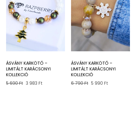
ÁSVÁNY KARKÖTŐ –
ÁSVÁNY KARKÖTŐ –
LIMITÁLT KARÁCSONYI
LIMITÁLT KARÁCSONYI
KOLLEKCIÓ
KOLLEKCIÓ
Original
Current
Original
Current
5 690
Ft
3 983
Ft
6 790
Ft
5 990
Ft
price
price
price
price
was:
is:
was:
is:
5
3
6
5
690 Ft.
983 Ft.
790 Ft.
990 Ft.