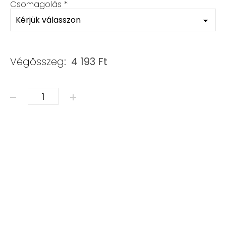
Csomagolás
*
Végösszeg:
4 193
Ft
ÁSVÁNY KARKÖTŐ - CIRKON & SWAROVSKI mennyiség