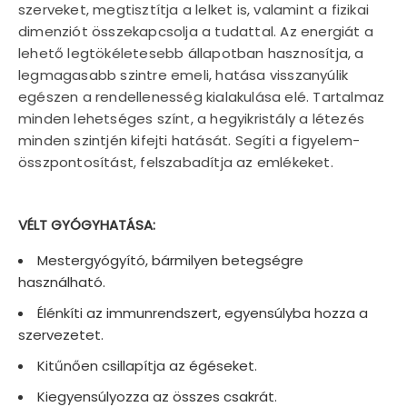
szerveket, megtisztítja a lelket is, valamint a fizikai
dimenziót összekapcsolja a tudattal. Az energiát a
lehető legtökéletesebb állapotban hasznosítja, a
legmagasabb szintre emeli, hatása visszanyúlik
egészen a rendellenesség kialakulása elé. Tartalmaz
minden lehetséges színt, a hegyikristály a létezés
minden szintjén kifejti hatását. Segíti a figyelem-
összpontosítást, felszabadítja az emlékeket.
VÉLT GYÓGYHATÁSA:
Mestergyógyító, bármilyen betegségre
használható.
Élénkíti az immunrendszert, egyensúlyba hozza a
szervezetet.
Kitűnően csillapítja az égéseket.
Kiegyensúlyozza az összes csakrát.