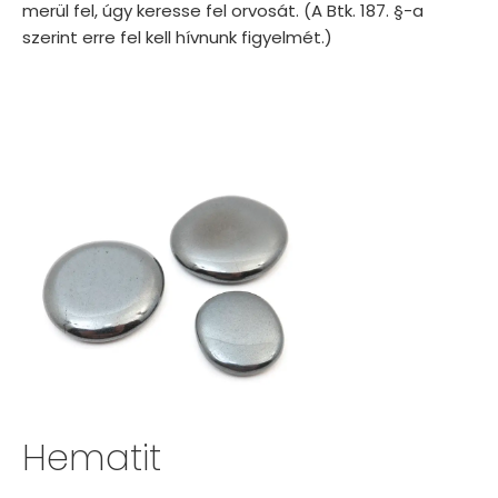
merül fel, úgy keresse fel orvosát. (A Btk. 187. §-a
szerint erre fel kell hívnunk figyelmét.)
Hematit