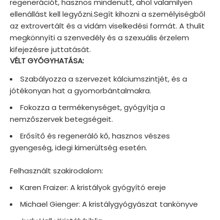
regenerációt, hasznos mindenütt, ahol valamilyen
ellenállást kell legyőzni.Segít kihozni a személyiségből
az extrovertált és a vidám viselkedési formát. A thulit
megkönnyíti a szenvedély és a szexuális érzelem
kifejezésre juttatását.
VÉLT GYÓGYHATÁSA:
Szabályozza a szervezet kálciumszintjét, és a
jótékonyan hat a gyomorbántalmakra.
Fokozza a termékenységet, gyógyítja a
nemzőszervek betegségeit.
Erősítő és regeneráló kő, hasznos vészes
gyengeség, idegi kimerültség esetén.
Felhasznált szakirodalom:
Karen Fraizer: A kristályok gyógyító ereje
Michael Gienger: A kristálygyógyászat tankönyve