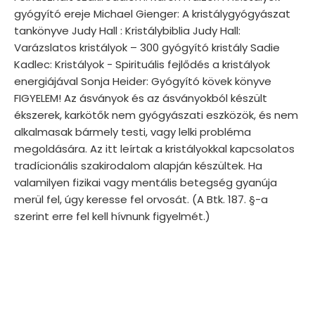
gyógyító ereje Michael Gienger: A kristálygyógyászat
tankönyve Judy Hall : Kristálybiblia Judy Hall:
Varázslatos kristályok – 300 gyógyító kristály Sadie
Kadlec: Kristályok - Spirituális fejlődés a kristályok
energiájával Sonja Heider: Gyógyító kövek könyve
FIGYELEM! Az ásványok és az ásványokból készült
ékszerek, karkötők nem gyógyászati eszközök, és nem
alkalmasak bármely testi, vagy lelki probléma
megoldására. Az itt leírtak a kristályokkal kapcsolatos
tradícionális szakirodalom alapján készültek. Ha
valamilyen fizikai vagy mentális betegség gyanúja
merül fel, úgy keresse fel orvosát. (A Btk. 187. §-a
szerint erre fel kell hívnunk figyelmét.)