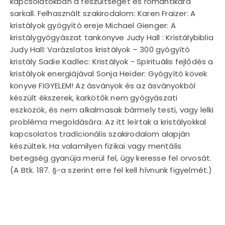
kapcsolatokban a feszültséget és romantikára
sarkall. Felhasznált szakirodalom: Karen Fraizer: A
kristályok gyógyító ereje Michael Gienger: A
kristálygyógyászat tankönyve Judy Hall : Kristálybiblia
Judy Hall: Varázslatos kristályok – 300 gyógyító
kristály Sadie Kadlec: Kristályok - Spirituális fejlődés a
kristályok energiájával Sonja Heider: Gyógyító kövek
könyve FIGYELEM! Az ásványok és az ásványokból
készült ékszerek, karkötők nem gyógyászati
eszközök, és nem alkalmasak bármely testi, vagy lelki
probléma megoldására. Az itt leírtak a kristályokkal
kapcsolatos tradícionális szakirodalom alapján
készültek. Ha valamilyen fizikai vagy mentális
betegség gyanúja merül fel, úgy keresse fel orvosát.
(A Btk. 187. §-a szerint erre fel kell hívnunk figyelmét.)