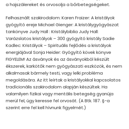
a hajszálereket és orvosolja a bőrbetegségeket.
Felhasznált szakirodalom: Karen Fraizer: A kristályok
gyógyító ereje Michael Gienger: A kristálygyógyászat
tankönyve Judy Hall : Kristálybiblia Judy Hall:
Varázslatos kristályok – 300 gyógyító kristály Sadie
Kadlec: Kristályok – Spirituális fejlődés a kristályok
energiájával Sonja Heider: Gyógyító kövek könyve
FIGYELEM! Az ásványok és az ásványokból készült
ékszerek, karkötők nem gyógyászati eszközök, és nem
alkalmasak bármely testi, vagy lelki probléma
megoldására. Az itt leírtak a kristályokkal kapcsolatos
tradícionális szakirodalom alapján készültek. Ha
valamilyen fizikai vagy mentális betegség gyanúja
merül fel, úgy keresse fel orvosát. (A Btk. 187. §-a
szerint erre fel kell hívnunk figyelmét.)