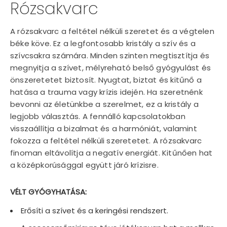
Rózsakvarc
A rózsakvarc a feltétel nélküli szeretet és a végtelen
béke köve. Ez a legfontosabb kristály a szív és a
szívcsakra számára. Minden szinten megtisztítja és
megnyitja a szívet, mélyreható belső gyógyulást és
önszeretetet biztosít. Nyugtat, biztat és kitűnő a
hatása a trauma vagy krízis idején. Ha szeretnénk
bevonni az életünkbe a szerelmet, ez a kristály a
legjobb választás. A fennálló kapcsolatokban
visszaállítja a bizalmat és a harmóniát, valamint
fokozza a feltétel nélküli szeretetet. A rózsakvarc
finoman eltávolítja a negatív energiát. Kitűnően hat
a középkorúsággal együtt járó krízisre.
VÉLT GYÓGYHATÁSA:
Erősíti a szívet és a keringési rendszert.