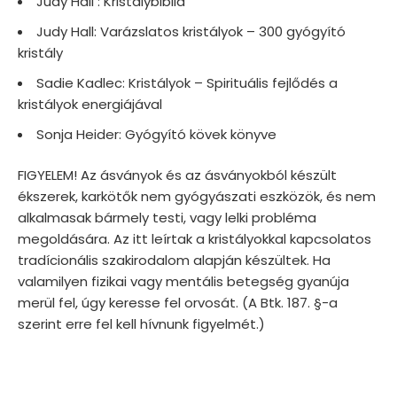
Judy Hall : Kristálybiblia
Judy Hall: Varázslatos kristályok – 300 gyógyító
kristály
Sadie Kadlec: Kristályok – Spirituális fejlődés a
kristályok energiájával
Sonja Heider: Gyógyító kövek könyve
FIGYELEM! Az ásványok és az ásványokból készült
ékszerek, karkötők nem gyógyászati eszközök, és nem
alkalmasak bármely testi, vagy lelki probléma
megoldására. Az itt leírtak a kristályokkal kapcsolatos
tradícionális szakirodalom alapján készültek. Ha
valamilyen fizikai vagy mentális betegség gyanúja
merül fel, úgy keresse fel orvosát. (A Btk. 187. §-a
szerint erre fel kell hívnunk figyelmét.)