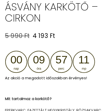
ÁSVÁNY KARKÖTŐ –
CIRKON
Original
Current
5 990
Ft
4 193
Ft
price
price
was:
is:
00
09
57
10
5
4
nap
óra
perc
mp
990 Ft.
193 Ft.
Az akció a megadott időszakban érvényes!
Mit tartalmaz a karkötő?
EPERKVARC, FAZETTÁLT HEGYIKRISTÁLY, RÓZSAKVARC