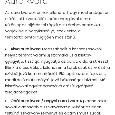
Aura kvarc
Az aura kvarcok annak ellenére, hogy mesterségesen
előállított kvarc félék, erős energiával bírnak.
Különleges eljárással rögzített fémbevonatokkal
vonják be a hegyikristályt, ezek színe a
fémtartalomtól függően más színű.
Akva aura kvarc:
Megszabadít a korlátozásoktól,
helyet teremt valami új számára. Ez a kristály
gyógyítja, tisztítja, nyugtatja az aurát, oldja a stresszt.
Élénkíti a csakrákat, különösen a torok csakrát, erősíti a
szívből jövő kommunikációt. Elősegíti az önkifejezést,
meditáció alatt mélyről jövő békességet biztosít.Más
kristályokkal együtt használva erősíti gyógyító
tulajdonságaikat.
Opál aura kvarc / angyal aura kvarc:
A platina miatt
sokkal világosabb a szivárványszín. Miként az égen
feltűnő szivárvány reményt és optimizmust sugall,