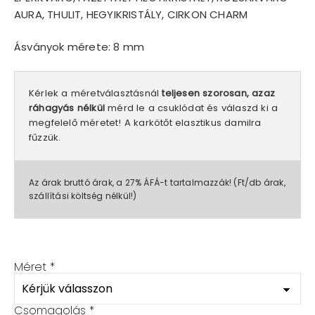
AURA, THULIT, HEGYIKRISTÁLY, CIRKON CHARM
Ásványok mérete: 8 mm
Kérlek a méretválasztásnál
teljesen szorosan, azaz
ráhagyás nélkül
mérd le a csuklódat és válaszd ki a
megfelelő méretet! A karkötőt elasztikus damilra
fűzzük.
Az árak bruttó árak, a 27% ÁFÁ-t tartalmazzák! (Ft/db árak,
szállítási költség nélkül!)
Méret
*
Csomagolás
*