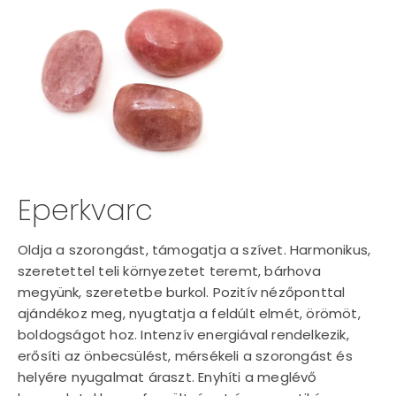
Eperkvarc
Oldja a szorongást, támogatja a szívet. Harmonikus,
szeretettel teli környezetet teremt, bárhova
megyünk, szeretetbe burkol. Pozitív nézőponttal
ajándékoz meg, nyugtatja a feldúlt elmét, örömöt,
boldogságot hoz. Intenzív energiával rendelkezik,
erősíti az önbecsülést, mérsékeli a szorongást és
helyére nyugalmat áraszt. Enyhíti a meglévő