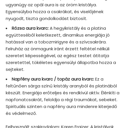
ugyanúgy az opál aura is az öröm kristálya.
Egyensúlyba hozza a csakrákat, és viselőjének
nyugodt, tiszta gondolkodást biztosít.
Rózsa aura kvarc:
A hegyikristály és a platina
együtteséből keletkezett, dinamikus energiája jó
hatással van a tobozmirigyre és a szívcsakrára.
Felruház az önmagunk iránt érzett feltétel nélküli
szeretet képességével, az egész testet átitatja
szeretettel, tökéletes egyensúlyi állapotba hozza a
sejteket.
Napfény aura kvarc / topáz aura kvarc:
Ez a
feltűnően sárga színű kristály aranyból és platinából
készült. Energiája erőteljes és rendkívül aktív. Élénkíti a
napfonatcsakrát, feloldja a régi traumákat, sebeket.
Spirituális szinten a napfény aura mindenre kiterjedő
és védelmező.
Felhasznált szakirodalom: Karen Fraizer: A kristályok