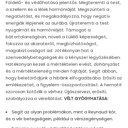
Földelő- és védőhatása jelentős. Megteremti a test,
a szellem és a lélek harmóniáját. Megszünteti a
negativitást, és megakadályozza, hogy negatív
energiák lépjenek az aurába. Újrateremti a test
nyugalmát és harmóniáját. Támogat a
bátortalanságban, növeli a túlélő képességet,
fokozza az akaraterőt, megbízhatóságot,
magabiztosságot ad. Jótékonyan hat a
szenvedélybetegségek és a kényszer legyőzésében.
Hatékonyan kezeli a mértéktelen evést, dohányzást
és a mértéktelenség minden fajtáját. Segít abban,
hogy beletörődjünk a hibáink elfogadásába. Erősíti az
emlékezetet, a figyelem-összpontosítást. A hematit
szorosan kötődik a vérhez. Újjászervezi, erősíti,
szabályozza a vérellátást.
VÉLT GYÓGYHATÁSA:
Segít az olyan problémákon, mint a Reynaud-kór,
és a vér betegségein, például a vérszegénységen.