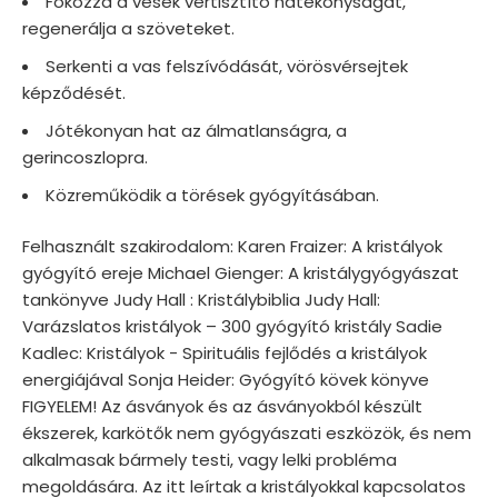
Fokozza a vesék vértisztító hatékonyságát,
regenerálja a szöveteket.
Serkenti a vas felszívódását, vörösvérsejtek
képződését.
Jótékonyan hat az álmatlanságra, a
gerincoszlopra.
Közreműködik a törések gyógyításában.
Felhasznált szakirodalom: Karen Fraizer: A kristályok
gyógyító ereje Michael Gienger: A kristálygyógyászat
tankönyve Judy Hall : Kristálybiblia Judy Hall:
Varázslatos kristályok – 300 gyógyító kristály Sadie
Kadlec: Kristályok - Spirituális fejlődés a kristályok
energiájával Sonja Heider: Gyógyító kövek könyve
FIGYELEM! Az ásványok és az ásványokból készült
ékszerek, karkötők nem gyógyászati eszközök, és nem
alkalmasak bármely testi, vagy lelki probléma
megoldására. Az itt leírtak a kristályokkal kapcsolatos