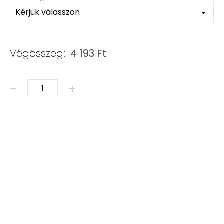
Végösszeg:
4 193
Ft
ÁSVÁNY KARKÖTŐ - CIRKON mennyiség