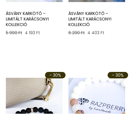
ÁSVÁNY KARKÖTŐ –
ÁSVÁNY KARKÖTŐ –
LIMITÁLT KARÁCSONYI
LIMITÁLT KARÁCSONYI
KOLLEKCIÓ
KOLLEKCIÓ
Original
Current
Original
Current
6 290
Ft
4 403
Ft
5 990
Ft
4 193
Ft
price
price
price
price
was:
is:
was:
is:
6
4
5
4
290 Ft.
403 Ft.
990 Ft.
193 Ft.
- 30%
- 30%