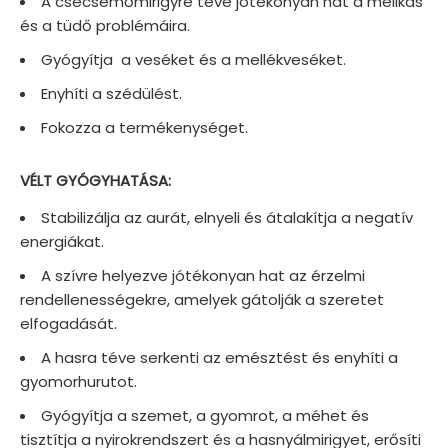
A csecsemőmirigyre téve jótékonyan hat a mellkas
és a tüdő problémáira.
Gyógyítja a veséket és a mellékveséket.
Enyhíti a szédülést.
Fokozza a termékenységet.
VÉLT GYÓGYHATÁSA:
Stabilizálja az aurát, elnyeli és átalakítja a negatív
energiákat.
A szívre helyezve jótékonyan hat az érzelmi
rendellenességekre, amelyek gátolják a szeretet
elfogadását.
A hasra téve serkenti az emésztést és enyhíti a
gyomorhurutot.
Gyógyítja a szemet, a gyomrot, a méhet és
tisztítja a nyirokrendszert és a hasnyálmirigyet, erősíti