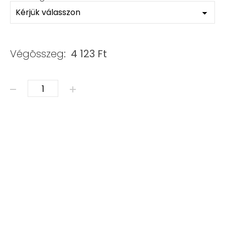
Végösszeg:
4 123
Ft
ÁSVÁNY KARKÖTŐ - CIRKON mennyiség