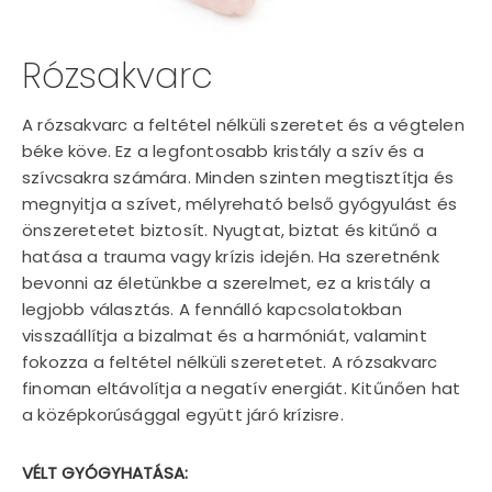
Rózsakvarc
A rózsakvarc a feltétel nélküli szeretet és a végtelen
béke köve. Ez a legfontosabb kristály a szív és a
szívcsakra számára. Minden szinten megtisztítja és
megnyitja a szívet, mélyreható belső gyógyulást és
önszeretetet biztosít. Nyugtat, biztat és kitűnő a
hatása a trauma vagy krízis idején. Ha szeretnénk
bevonni az életünkbe a szerelmet, ez a kristály a
legjobb választás. A fennálló kapcsolatokban
visszaállítja a bizalmat és a harmóniát, valamint
fokozza a feltétel nélküli szeretetet. A rózsakvarc
finoman eltávolítja a negatív energiát. Kitűnően hat
a középkorúsággal együtt járó krízisre.
VÉLT GYÓGYHATÁSA: