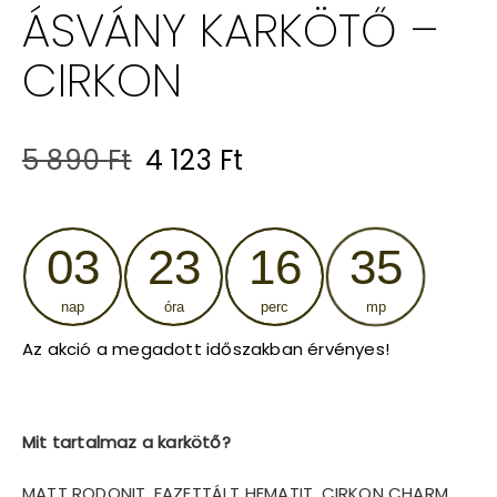
ÁSVÁNY KARKÖTŐ –
CIRKON
Original
Current
5 890
Ft
4 123
Ft
price
price
was:
is:
03
23
16
35
5
4
nap
óra
perc
mp
890 Ft.
123 Ft.
Az akció a megadott időszakban érvényes!
Mit tartalmaz a karkötő?
MATT RODONIT, FAZETTÁLT HEMATIT, CIRKON CHARM,