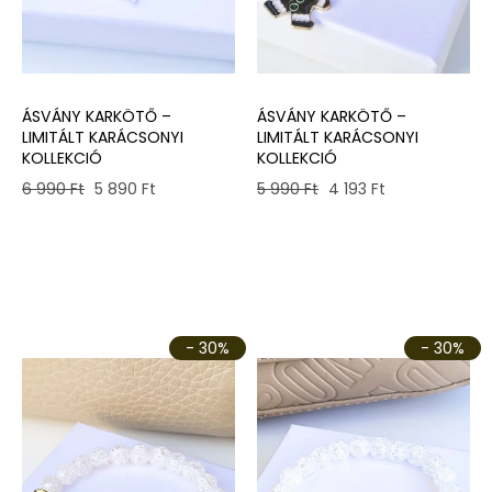
ÁSVÁNY KARKÖTŐ –
ÁSVÁNY KARKÖTŐ –
LIMITÁLT KARÁCSONYI
LIMITÁLT KARÁCSONYI
KOLLEKCIÓ
KOLLEKCIÓ
Original
Current
Original
Current
6 990
Ft
5 890
Ft
5 990
Ft
4 193
Ft
price
price
price
price
was:
is:
was:
is:
6
5
5
4
990 Ft.
890 Ft.
990 Ft.
193 Ft.
- 30%
- 30%