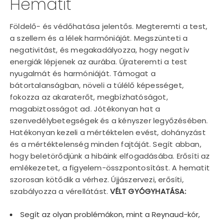
Hematit
Földelő- és védőhatása jelentős. Megteremti a test,
a szellem és a lélek harmóniáját. Megszünteti a
negativitást, és megakadályozza, hogy negatív
energiák lépjenek az aurába. Újrateremti a test
nyugalmát és harmóniáját. Támogat a
bátortalanságban, növeli a túlélő képességet,
fokozza az akaraterőt, megbízhatóságot,
magabiztosságot ad. Jótékonyan hat a
szenvedélybetegségek és a kényszer legyőzésében.
Hatékonyan kezeli a mértéktelen evést, dohányzást
és a mértéktelenség minden fajtáját. Segít abban,
hogy beletörődjünk a hibáink elfogadásába. Erősíti az
emlékezetet, a figyelem-összpontosítást. A hematit
szorosan kötődik a vérhez. Újjászervezi, erősíti,
szabályozza a vérellátást.
VÉLT GYÓGYHATÁSA:
Segít az olyan problémákon, mint a Reynaud-kór,