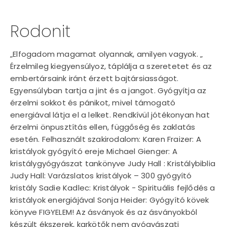
Rodonit
„Elfogadom magamat olyannak, amilyen vagyok. „
Érzelmileg kiegyensúlyoz, táplálja a szeretetet és az
embertársaink iránt érzett bajtársiasságot.
Egyensúlyban tartja a jint és a jangot. Gyógyítja az
érzelmi sokkot és pánikot, mivel támogató
energiával látja el a lelket. Rendkívül jótékonyan hat
érzelmi önpusztítás ellen, függőség és zaklatás
esetén. Felhasznált szakirodalom: Karen Fraizer: A
kristályok gyógyító ereje Michael Gienger: A
kristálygyógyászat tankönyve Judy Hall : Kristálybiblia
Judy Hall: Varázslatos kristályok – 300 gyógyító
kristály Sadie Kadlec: Kristályok - Spirituális fejlődés a
kristályok energiájával Sonja Heider: Gyógyító kövek
könyve FIGYELEM! Az ásványok és az ásványokból
készült ékszerek, karkötők nem gyógyászati