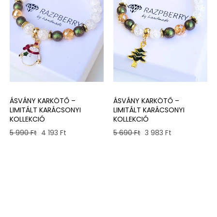
ÁSVÁNY KARKÖTŐ –
ÁSVÁNY KARKÖTŐ –
LIMITÁLT KARÁCSONYI
LIMITÁLT KARÁCSONYI
KOLLEKCIÓ
KOLLEKCIÓ
Original
Current
Original
Current
5 690
Ft
3 983
Ft
5 990
Ft
4 193
Ft
price
price
price
price
was:
is:
was:
is:
5
3
5
4
690 Ft.
983 Ft.
990 Ft.
193 Ft.