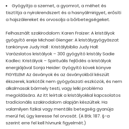
Gyógyítja a szemet, a gyomrot, a méhet és
tisztítja a nyirokrendszert és a hasnyálmirigyet, erősíti
a hajszálereket és orvosolja a bőrbetegségeket.
Felhasznált szakirodalom: Karen Fraizer: A kristályok
gyógyító ereje Michael Gienger: A kristálygyógyászat
tankönyve Judy Hall : Kristálybiblia Judy Hall:
Varázslatos kristályok – 300 gyógyító kristály Sadie
Kadlec: Kristályok – Spirituális fejlődés a kristályok
energiájával Sonja Heider: Gyógyító kövek könyve
FIGYELEM! Az ásványok és az ásványokból készült
ékszerek, karkötők nem gyógyászati eszközök, és nem
alkalmasak bármely testi, vagy lelki probléma
megoldására. Az itt leírtak a kristályokkal kapcsolatos
tradícionális szakirodalom alapján készültek. Ha
valamilyen fizikai vagy mentális betegség gyanúja
merül fel, úgy keresse fel orvosát. (A Btk. 187. §-a
szerint erre fel kell hívnunk figyelmét.)