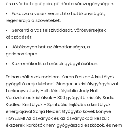
és a vér betegségein, például a vérszegénységen.
Fokozza a vesék vértisztító hatékonyságát,
regenerálja a szöveteket.
Serkenti a vas felszívódását, vörösvérsejtek
képződését.
Jótékonyan hat az álmatlanságra, a
gerincoszlopra.
Közreműködik a törések gyógyításában.
Felhasznált szakirodalom: Karen Fraizer: A kristályok
gyógyító ereje Michael Gienger: A kristálygyógyászat
tankönyve Judy Hall : Kristálybiblia Judy Hall:
Varázslatos kristályok – 300 gyógyító kristály Sadie
Kadlec: Kristályok - Spirituális fejlődés a kristályok
energiájával Sonja Heider: Gyógyító kövek könyve
FIGYELEM! Az ásványok és az ásványokból készült
ékszerek, karkötők nem gyógyászati eszközök, és nem