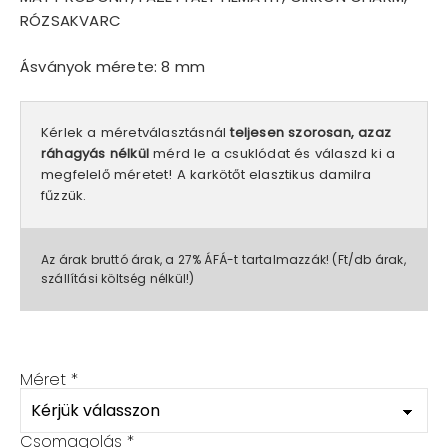
RÓZSAKVARC
Ásványok mérete: 8 mm
Kérlek a méretválasztásnál
teljesen szorosan, azaz
ráhagyás nélkül
mérd le a csuklódat és válaszd ki a
megfelelő méretet! A karkötőt elasztikus damilra
fűzzük.
Az árak bruttó árak, a 27% ÁFÁ-t tartalmazzák! (Ft/db árak,
szállítási költség nélkül!)
Méret
*
Csomagolás
*