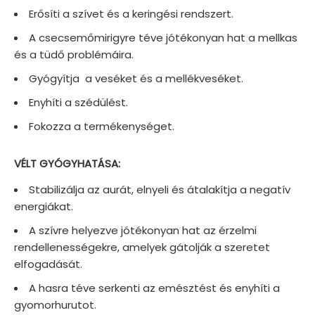
Erősíti a szívet és a keringési rendszert.
A csecsemőmirigyre téve jótékonyan hat a mellkas
és a tüdő problémáira.
Gyógyítja a veséket és a mellékveséket.
Enyhíti a szédülést.
Fokozza a termékenységet.
VÉLT GYÓGYHATÁSA:
Stabilizálja az aurát, elnyeli és átalakítja a negatív
energiákat.
A szívre helyezve jótékonyan hat az érzelmi
rendellenességekre, amelyek gátolják a szeretet
elfogadását.
A hasra téve serkenti az emésztést és enyhíti a
gyomorhurutot.