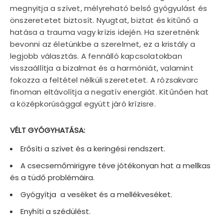
megnyitja a szívet, mélyreható belső gyógyulást és
önszeretetet biztosít. Nyugtat, biztat és kitűnő a
hatása a trauma vagy krízis idején. Ha szeretnénk
bevonni az életünkbe a szerelmet, ez a kristály a
legjobb választás. A fennálló kapcsolatokban
visszaállítja a bizalmat és a harmóniát, valamint
fokozza a feltétel nélküli szeretetet. A rózsakvarc
finoman eltávolítja a negatív energiát. Kitűnően hat
a középkorúsággal együtt járó krízisre.
VÉLT GYÓGYHATÁSA:
Erősíti a szívet és a keringési rendszert.
A csecsemőmirigyre téve jótékonyan hat a mellkas
és a tüdő problémáira.
Gyógyítja a veséket és a mellékveséket.
Enyhíti a szédülést.