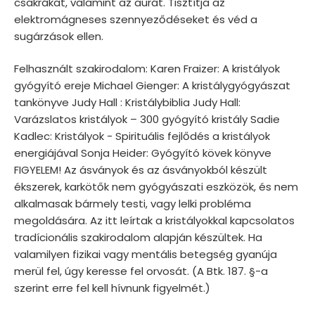
csakrákat, valamint az aurát. Tisztítja az
elektromágneses szennyeződéseket és véd a
sugárzások ellen.
Felhasznált szakirodalom: Karen Fraizer: A kristályok
gyógyító ereje Michael Gienger: A kristálygyógyászat
tankönyve Judy Hall : Kristálybiblia Judy Hall:
Varázslatos kristályok – 300 gyógyító kristály Sadie
Kadlec: Kristályok - Spirituális fejlődés a kristályok
energiájával Sonja Heider: Gyógyító kövek könyve
FIGYELEM! Az ásványok és az ásványokból készült
ékszerek, karkötők nem gyógyászati eszközök, és nem
alkalmasak bármely testi, vagy lelki probléma
megoldására. Az itt leírtak a kristályokkal kapcsolatos
tradícionális szakirodalom alapján készültek. Ha
valamilyen fizikai vagy mentális betegség gyanúja
merül fel, úgy keresse fel orvosát. (A Btk. 187. §-a
szerint erre fel kell hívnunk figyelmét.)