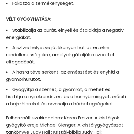
Fokozza a termékenységet.
VÉLT GYÓGYHATÁSA:
Stabilizálja az aurát, elnyeli és átalakítja a negatív
energiákat.
A szívre helyezve jótékonyan hat az érzelmi
rendellenességekre, amelyek gátolják a szeretet
elfogadását.
A hasra téve serkenti az emésztést és enyhíti a
gyomorhurutot.
Gyógyítja a szemet, a gyomrot, a méhet és
tisztítja a nyirokrendszert és a hasnyálmirigyet, erősíti
a hajszálereket és orvosolja a bőrbetegségeket.
Felhasznált szakirodalom: Karen Fraizer: A kristályok
gyógyító ereje Michael Gienger: A kristálygyógyászat
tankönyve Judy Hall : Kristálybiblia Judy Hall: