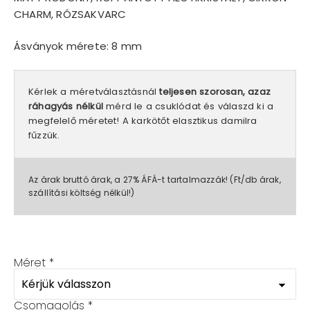
CHARM, RÓZSAKVARC
Ásványok mérete: 8 mm
Kérlek a méretválasztásnál
teljesen szorosan, azaz
ráhagyás nélkül
mérd le a csuklódat és válaszd ki a
megfelelő méretet! A karkötőt elasztikus damilra
fűzzük.
Az árak bruttó árak, a 27% ÁFÁ-t tartalmazzák! (Ft/db árak,
szállítási költség nélkül!)
Méret
*
Csomagolás
*