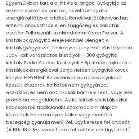
Egyensúlyban tartja a jint és a jangot. Gyógyítja az
érzelmi sokkot és pánikot, mivel támogató
energiával látja el a lelket. Rendkívül jótékonyan hat
érzelmi önpusztítás ellen, függőség és zaklatás
esetén. Felhasznált szakirodalom: Karen Fraizer: A
kristályok gyógyító ereje Michael Gienger: A
kristálygyógyászat tankönyve Judy Hall : Kristálybiblia
Judy Hall: Varázslatos kristályok – 300 gyógyító
kristály Sadie Kadlec: Kristályok - Spirituális fejlődés a
kristályok energiájával Sonja Heider: Gyógyító kövek
könyve FIGYELEM! Az ásványok és az ásványokból
készült ékszerek, karkötők nem gyógyászati
eszközök, és nem alkalmasak bármely testi, vagy lelki
probléma megoldására. Az itt leírtak a kristályokkal
kapcsolatos tradícionális szakirodalom alapján
készültek. Ha valamilyen fizikai vagy mentális
betegség gyanúja merül fel, úgy keresse fel orvosát.
(A Btk. 187. §-a szerint erre fel kell hívnunk figyelmét.)