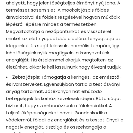
ahelyett, hogy jelentőségteljes élményt nyújtana. A
természet sosem siet. A mookait jáspis földes
árnyalataival és földelt rezgésével hogyan működik
lépésről lépésre mindez a természetben.
Megváltoztatja a nézőpontunkat és visszaterel
minket az élet nyugodtabb oldalára. Lenyugtatja az
idegeinket és segít lelassulni normális tempóra, így
lehetőségünk nyílik megfigyelni a környezetünk
energiáját. Ha értelemmel akarjuk megtölteni az
életünket, akkor le kell lassulnunk hogy élvezni tudjuk.
Zebra jáspis
: Támogatja a keringési, az emésztő-
és ivarszerveket. Egyensúlyban tartja a test ásványi
anyag tartalmát. Jótékonyan hat elhúzódó
betegségek és kórházi kezelések idején. Bátorságot
biztosít, hogy szembenézzünk a félelmeinkkel. A
teljesítőképességünket növeli. Gondoskodik a
védelemről, földeli az energiákat és a testet. Elnyeli a
negatív energiát, tisztítja és összehangolja a