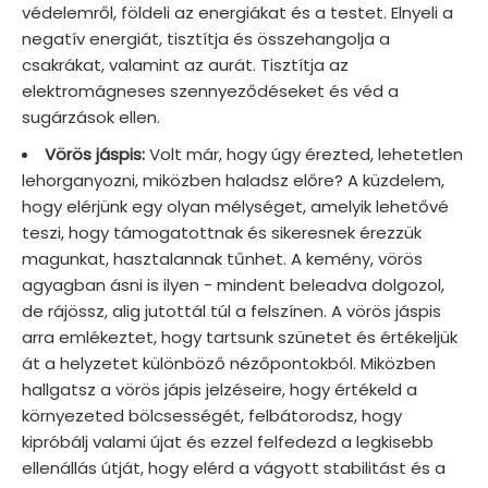
védelemről, földeli az energiákat és a testet. Elnyeli a
negatív energiát, tisztítja és összehangolja a
csakrákat, valamint az aurát. Tisztítja az
elektromágneses szennyeződéseket és véd a
sugárzások ellen.
Vörös jáspis:
Volt már, hogy úgy érezted, lehetetlen
lehorganyozni, miközben haladsz előre? A küzdelem,
hogy elérjünk egy olyan mélységet, amelyik lehetővé
teszi, hogy támogatottnak és sikeresnek érezzük
magunkat, hasztalannak tűnhet. A kemény, vörös
agyagban ásni is ilyen - mindent beleadva dolgozol,
de rájössz, alig jutottál túl a felszínen. A vörös jáspis
arra emlékeztet, hogy tartsunk szünetet és értékeljük
át a helyzetet különböző nézőpontokból. Miközben
hallgatsz a vörös jápis jelzéseire, hogy értékeld a
környezeted bölcsességét, felbátorodsz, hogy
kipróbálj valami újat és ezzel felfedezd a legkisebb
ellenállás útját, hogy elérd a vágyott stabilitást és a