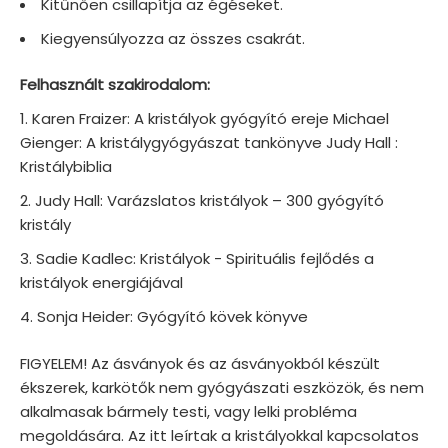
Kitűnően csillapítja az égéseket.
Kiegyensúlyozza az összes csakrát.
Felhasznált szakirodalom:
Karen Fraizer: A kristályok gyógyító ereje Michael
Gienger: A kristálygyógyászat tankönyve Judy Hall :
Kristálybiblia
Judy Hall: Varázslatos kristályok – 300 gyógyító
kristály
Sadie Kadlec: Kristályok - Spirituális fejlődés a
kristályok energiájával
Sonja Heider: Gyógyító kövek könyve
FIGYELEM! Az ásványok és az ásványokból készült
ékszerek, karkötők nem gyógyászati eszközök, és nem
alkalmasak bármely testi, vagy lelki probléma
megoldására. Az itt leírtak a kristályokkal kapcsolatos