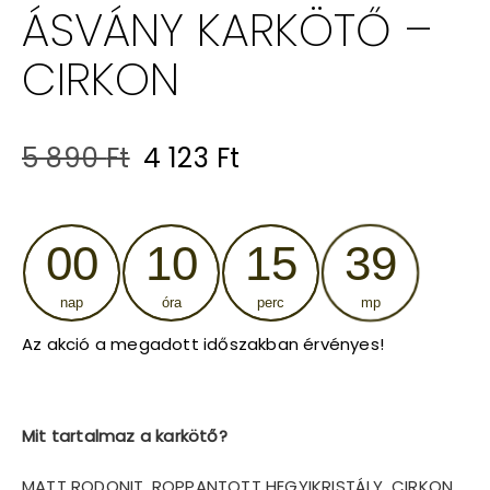
ÁSVÁNY KARKÖTŐ –
CIRKON
Original
Current
5 890
Ft
4 123
Ft
price
price
was:
is:
00
10
15
39
5
4
nap
óra
perc
mp
890 Ft.
123 Ft.
Az akció a megadott időszakban érvényes!
Mit tartalmaz a karkötő?
MATT RODONIT, ROPPANTOTT HEGYIKRISTÁLY, CIRKON