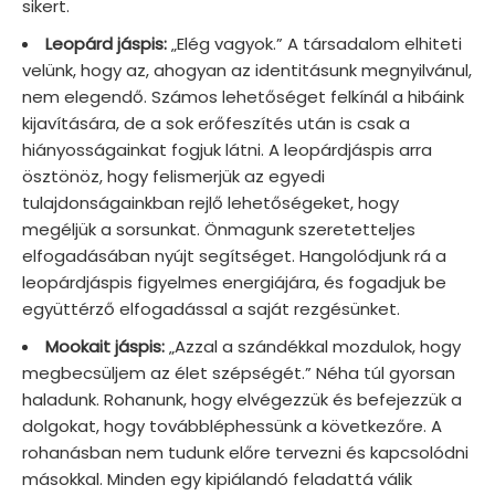
sikert.
Leopárd jáspis:
„Elég vagyok.” A társadalom elhiteti
velünk, hogy az, ahogyan az identitásunk megnyilvánul,
nem elegendő. Számos lehetőséget felkínál a hibáink
kijavítására, de a sok erőfeszítés után is csak a
hiányosságainkat fogjuk látni. A leopárdjáspis arra
ösztönöz, hogy felismerjük az egyedi
tulajdonságainkban rejlő lehetőségeket, hogy
megéljük a sorsunkat. Önmagunk szeretetteljes
elfogadásában nyújt segítséget. Hangolódjunk rá a
leopárdjáspis figyelmes energiájára, és fogadjuk be
együttérző elfogadással a saját rezgésünket.
Mookait jáspis:
„Azzal a szándékkal mozdulok, hogy
megbecsüljem az élet szépségét.” Néha túl gyorsan
haladunk. Rohanunk, hogy elvégezzük és befejezzük a
dolgokat, hogy továbbléphessünk a következőre. A
rohanásban nem tudunk előre tervezni és kapcsolódni
másokkal. Minden egy kipiálandó feladattá válik