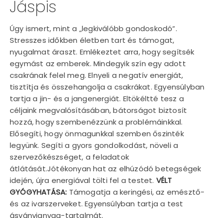
Jáspis
Úgy ismert, mint a „legkiválóbb gondoskodó”.
Stresszes időkben életben tart és támogat,
nyugalmat áraszt. Emlékeztet arra, hogy segítsék
egymást az emberek. Mindegyik szín egy adott
csakrának felel meg. Elnyeli a negatív energiát,
tisztítja és összehangolja a csakrákat. Egyensúlyban
tartja a jin- és a jangenergiát. Eltökéltté tesz a
céljaink megvalósításában, bátorságot biztosít
hozzá, hogy szembenézzünk a problémáinkkal.
Elősegíti, hogy önmagunkkal szemben őszinték
legyünk. Segíti a gyors gondolkodást, növeli a
szervezőkészséget, a feladatok
átlátását.Jótékonyan hat az elhúzódó betegségek
idején, újra energiával tölti fel a testet.
VÉLT
GYÓGYHATÁSA:
Támogatja a keringési, az emésztő-
és az ivarszerveket. Egyensúlyban tartja a test
ásványianyag-tartalmát.