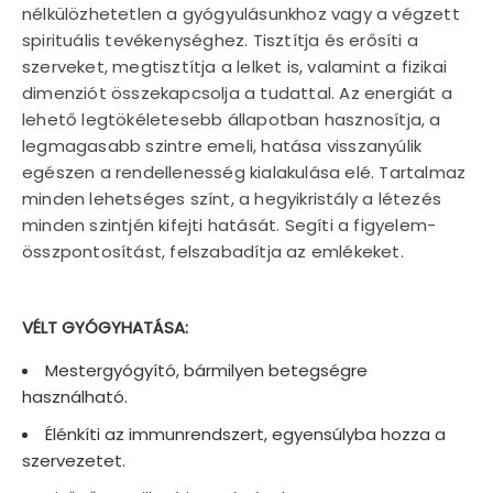
nélkülözhetetlen a gyógyulásunkhoz vagy a végzett
spirituális tevékenységhez. Tisztítja és erősíti a
szerveket, megtisztítja a lelket is, valamint a fizikai
dimenziót összekapcsolja a tudattal. Az energiát a
lehető legtökéletesebb állapotban hasznosítja, a
legmagasabb szintre emeli, hatása visszanyúlik
egészen a rendellenesség kialakulása elé. Tartalmaz
minden lehetséges színt, a hegyikristály a létezés
minden szintjén kifejti hatását. Segíti a figyelem-
összpontosítást, felszabadítja az emlékeket.
VÉLT GYÓGYHATÁSA:
Mestergyógyító, bármilyen betegségre
használható.
Élénkíti az immunrendszert, egyensúlyba hozza a
szervezetet.