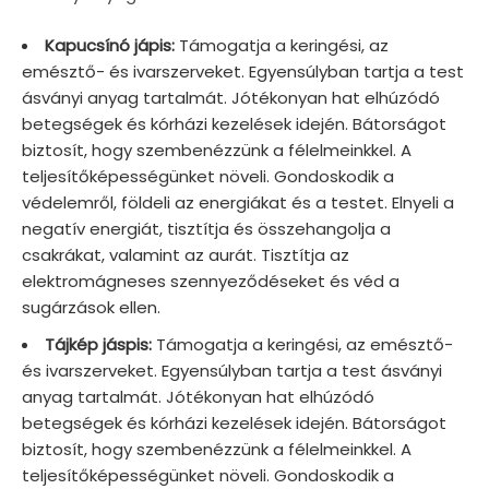
Kapucsínó jápis:
Támogatja a keringési, az
emésztő- és ivarszerveket. Egyensúlyban tartja a test
ásványi anyag tartalmát. Jótékonyan hat elhúzódó
betegségek és kórházi kezelések idején. Bátorságot
biztosít, hogy szembenézzünk a félelmeinkkel. A
teljesítőképességünket növeli. Gondoskodik a
védelemről, földeli az energiákat és a testet. Elnyeli a
negatív energiát, tisztítja és összehangolja a
csakrákat, valamint az aurát. Tisztítja az
elektromágneses szennyeződéseket és véd a
sugárzások ellen.
Tájkép jáspis:
Támogatja a keringési, az emésztő-
és ivarszerveket. Egyensúlyban tartja a test ásványi
anyag tartalmát. Jótékonyan hat elhúzódó
betegségek és kórházi kezelések idején. Bátorságot
biztosít, hogy szembenézzünk a félelmeinkkel. A
teljesítőképességünket növeli. Gondoskodik a