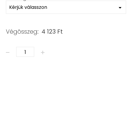
Végösszeg:
4 123
Ft
ÁSVÁNY KARKÖTŐ - CIRKON mennyiség