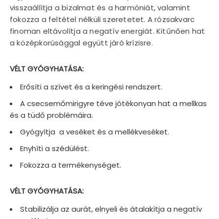
visszaállítja a bizalmat és a harmóniát, valamint
fokozza a feltétel nélküli szeretetet. A rózsakvarc
finoman eltávolítja a negatív energiát. Kitűnően hat
a középkorúsággal együtt járó krízisre.
VÉLT GYÓGYHATÁSA:
Erősíti a szívet és a keringési rendszert.
A csecsemőmirigyre téve jótékonyan hat a mellkas
és a tüdő problémáira.
Gyógyítja a veséket és a mellékveséket.
Enyhíti a szédülést.
Fokozza a termékenységet.
VÉLT GYÓGYHATÁSA:
Stabilizálja az aurát, elnyeli és átalakítja a negatív