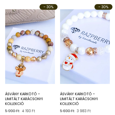
- 30%
- 30%
ÁSVÁNY KARKÖTŐ –
ÁSVÁNY KARKÖTŐ –
LIMITÁLT KARÁCSONYI
LIMITÁLT KARÁCSONYI
KOLLEKCIÓ
KOLLEKCIÓ
Original
Current
Original
Current
5 690
Ft
3 983
Ft
5 990
Ft
4 193
Ft