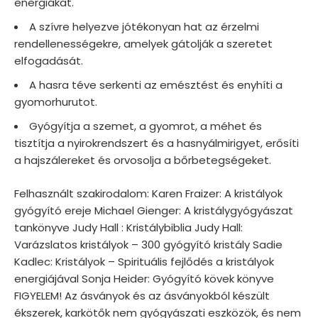
energiákat.
A szívre helyezve jótékonyan hat az érzelmi
rendellenességekre, amelyek gátolják a szeretet
elfogadását.
A hasra téve serkenti az emésztést és enyhíti a
gyomorhurutot.
Gyógyítja a szemet, a gyomrot, a méhet és
tisztítja a nyirokrendszert és a hasnyálmirigyet, erősíti
a hajszálereket és orvosolja a bőrbetegségeket.
Felhasznált szakirodalom: Karen Fraizer: A kristályok
gyógyító ereje Michael Gienger: A kristálygyógyászat
tankönyve Judy Hall : Kristálybiblia Judy Hall:
Varázslatos kristályok – 300 gyógyító kristály Sadie
Kadlec: Kristályok – Spirituális fejlődés a kristályok
energiájával Sonja Heider: Gyógyító kövek könyve
FIGYELEM! Az ásványok és az ásványokból készült
ékszerek, karkötők nem gyógyászati eszközök, és nem