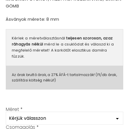
GÖMB
Ásványok mérete: 8 mm
Kérlek a méretválasztásnál
teljesen szorosan, azaz
ráhagyás nélkül
mérd le a csuklódat és válaszd ki a
megfelelő méretet! A karkötőt elasztikus damilra
fűzzük.
Az árak bruttó árak, a 27% ÁFÁ-t tartalmazzák! (Ft/db árak,
szállítási költség nélkül!)
Méret
*
Csomagolás
*