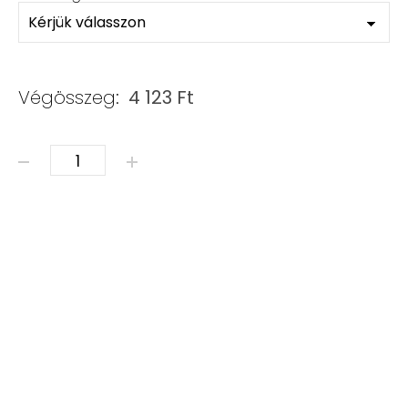
Végösszeg:
4 123
Ft
MAJORICA GYÖNGY & CIRKON mennyiség