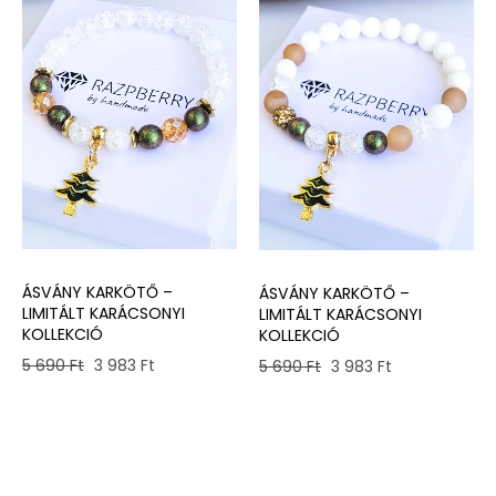
ÁSVÁNY KARKÖTŐ –
ÁSVÁNY KARKÖTŐ –
LIMITÁLT KARÁCSONYI
LIMITÁLT KARÁCSONYI
KOLLEKCIÓ
KOLLEKCIÓ
Original
Current
Original
Current
5 690
Ft
3 983
Ft
5 690
Ft
3 983
Ft
price
price
price
price
was:
is:
was:
is:
5
3
5
3
690 Ft.
983 Ft.
690 Ft.
983 Ft.