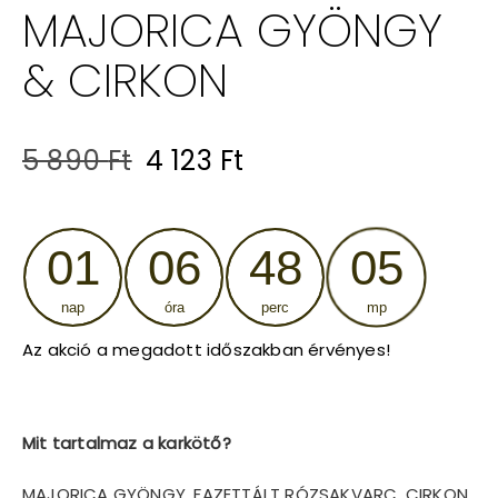
MAJORICA GYÖNGY
& CIRKON
Original
Current
5 890
Ft
4 123
Ft
price
price
was:
is:
01
06
48
05
5
4
nap
óra
perc
mp
890 Ft.
123 Ft.
Az akció a megadott időszakban érvényes!
Mit tartalmaz a karkötő?
MAJORICA GYÖNGY, FAZETTÁLT RÓZSAKVARC, CIRKON