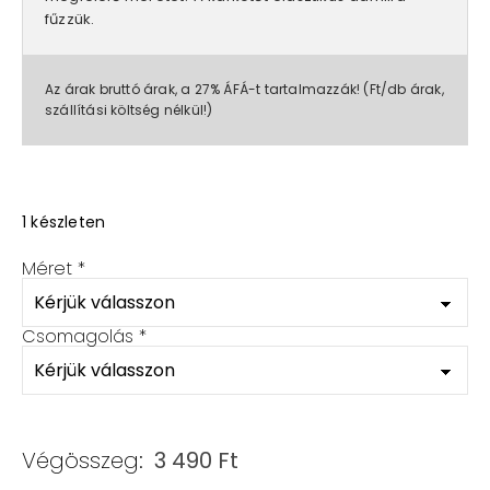
fűzzük.
Az árak bruttó árak, a 27% ÁFÁ-t tartalmazzák! (Ft/db árak,
szállítási költség nélkül!)
1 készleten
Méret
*
Csomagolás
*
Végösszeg:
3 490
Ft