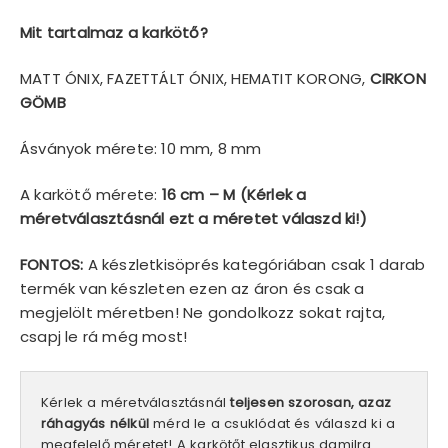
Mit tartalmaz a karkötő?
MATT ÓNIX, FAZETTÁLT ÓNIX, HEMATIT KORONG,
CIRKON
GÖMB
Ásványok mérete: 10 mm, 8 mm
A karkötő mérete:
16 cm – M (Kérlek a
méretválasztásnál ezt a méretet válaszd ki!)
FONTOS:
A készletkisöprés kategóriában csak 1 darab
termék van készleten ezen az áron és csak a
megjelölt méretben! Ne gondolkozz sokat rajta,
csapj le rá még most!
Kérlek a méretválasztásnál
teljesen szorosan, azaz
ráhagyás nélkül
mérd le a csuklódat és válaszd ki a
megfelelő méretet! A karkötőt elasztikus damilra