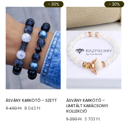
- 30%
- 30%
ÁSVÁNY KARKÖTŐ –
ÁSVÁNY KARKÖTŐ – SZETT
LIMITÁLT KARÁCSONYI
Original
Current
11 490
Ft
8 043
Ft
KOLLEKCIÓ
price
price
Original
Current
5 290
Ft
3 703
Ft
was:
is:
price
price
11
8