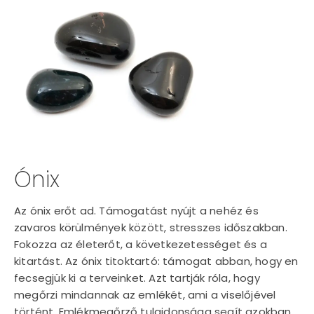
Ónix
Az ónix erőt ad. Támogatást nyújt a nehéz és
zavaros körülmények között, stresszes időszakban.
Fokozza az életerőt, a következetességet és a
kitartást. Az ónix titoktartó: támogat abban, hogy en
fecsegjük ki a terveinket. Azt tartják róla, hogy
megőrzi mindannak az emlékét, ami a viselőjével
történt. Emlékmegőrző tulajdonsága segít azokban