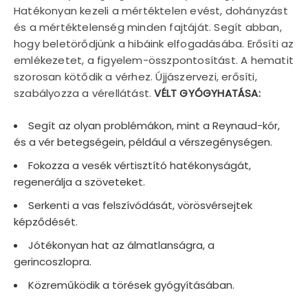
Hatékonyan kezeli a mértéktelen evést, dohányzást
és a mértéktelenség minden fajtáját. Segít abban,
hogy beletörődjünk a hibáink elfogadásába. Erősíti az
emlékezetet, a figyelem-összpontosítást. A hematit
szorosan kötődik a vérhez. Újjászervezi, erősíti,
szabályozza a vérellátást.
VÉLT GYÓGYHATÁSA:
Segít az olyan problémákon, mint a Reynaud-kór,
és a vér betegségein, például a vérszegénységen.
Fokozza a vesék vértisztító hatékonyságát,
regenerálja a szöveteket.
Serkenti a vas felszívódását, vörösvérsejtek
képződését.
Jótékonyan hat az álmatlanságra, a
gerincoszlopra.
Közreműködik a törések gyógyításában.