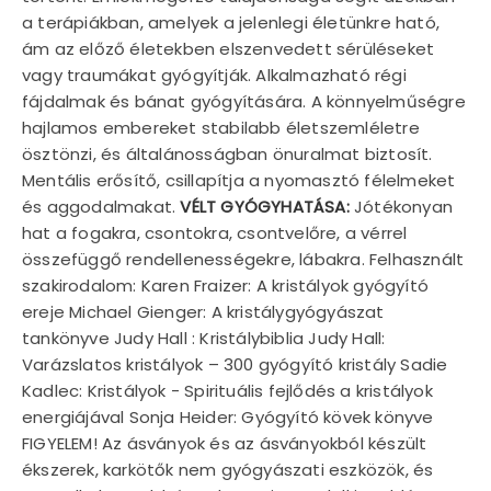
a terápiákban, amelyek a jelenlegi életünkre ható,
ám az előző életekben elszenvedett sérüléseket
vagy traumákat gyógyítják. Alkalmazható régi
fájdalmak és bánat gyógyítására. A könnyelműségre
hajlamos embereket stabilabb életszemléletre
ösztönzi, és általánosságban önuralmat biztosít.
Mentális erősítő, csillapítja a nyomasztó félelmeket
és aggodalmakat.
VÉLT GYÓGYHATÁSA:
Jótékonyan
hat a fogakra, csontokra, csontvelőre, a vérrel
összefüggő rendellenességekre, lábakra. Felhasznált
szakirodalom: Karen Fraizer: A kristályok gyógyító
ereje Michael Gienger: A kristálygyógyászat
tankönyve Judy Hall : Kristálybiblia Judy Hall:
Varázslatos kristályok – 300 gyógyító kristály Sadie
Kadlec: Kristályok - Spirituális fejlődés a kristályok
energiájával Sonja Heider: Gyógyító kövek könyve
FIGYELEM! Az ásványok és az ásványokból készült
ékszerek, karkötők nem gyógyászati eszközök, és