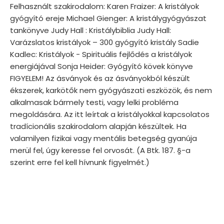
Felhasznált szakirodalom: Karen Fraizer: A kristályok
gyógyító ereje Michael Gienger: A kristálygyógyászat
tankönyve Judy Hall : Kristálybiblia Judy Hall:
Varázslatos kristályok – 300 gyógyító kristály Sadie
Kadlec: Kristályok - Spirituális fejlődés a kristályok
energiájával Sonja Heider: Gyógyító kövek könyve
FIGYELEM! Az ásványok és az ásványokból készült
ékszerek, karkötők nem gyógyászati eszközök, és nem
alkalmasak bármely testi, vagy lelki probléma
megoldására. Az itt leírtak a kristályokkal kapcsolatos
tradícionális szakirodalom alapján készültek. Ha
valamilyen fizikai vagy mentális betegség gyanúja
merül fel, úgy keresse fel orvosát. (A Btk. 187. §-a
szerint erre fel kell hívnunk figyelmét.)