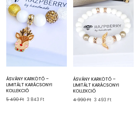
ÁSVÁNY KARKÖTŐ –
ÁSVÁNY KARKÖTŐ –
LIMITÁLT KARÁCSONYI
LIMITÁLT KARÁCSONYI
KOLLEKCIÓ
KOLLEKCIÓ
Original
Current
Original
Current
5 490
Ft
3 843
Ft
4 990
Ft
3 493
Ft
price
price
price
price
was:
is:
was:
is:
5
3
4
3
490 Ft.
843 Ft.
990 Ft.
493 Ft.