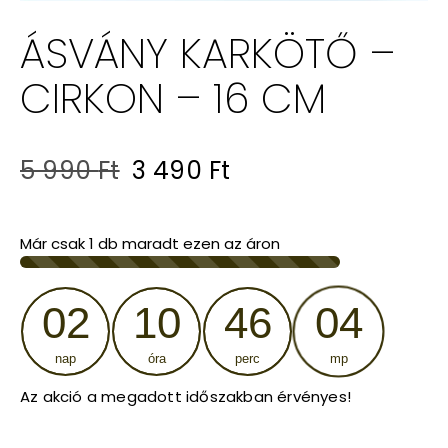
ÁSVÁNY KARKÖTŐ –
CIRKON – 16 CM
Original
Current
5 990
Ft
3 490
Ft
price
price
was:
is:
Már csak
1
db maradt ezen az áron
5
3
02
10
46
04
990 Ft.
490 Ft.
nap
óra
perc
mp
Az akció a megadott időszakban érvényes!