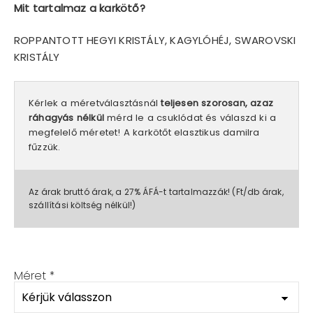
Mit tartalmaz a karkötő?
ROPPANTOTT HEGYI KRISTÁLY, KAGYLÓHÉJ, SWAROVSKI
KRISTÁLY
Kérlek a méretválasztásnál
teljesen szorosan, azaz
ráhagyás nélkül
mérd le a csuklódat és válaszd ki a
megfelelő méretet! A karkötőt elasztikus damilra
fűzzük.
Az árak bruttó árak, a 27% ÁFÁ-t tartalmazzák! (Ft/db árak,
szállítási költség nélkül!)
Méret
*