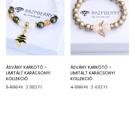
ÁSVÁNY KARKÖTŐ –
ÁSVÁNY KARKÖTŐ –
LIMITÁLT KARÁCSONYI
LIMITÁLT KARÁCSONYI
KOLLEKCIÓ
KOLLEKCIÓ
Original
Current
Original
Current
5 690
Ft
3 983
Ft
4 990
Ft
3 493
Ft
price
price
price
price
was:
is:
was:
is:
5
3
4
3
690 Ft.
983 Ft.
990 Ft.
493 Ft.