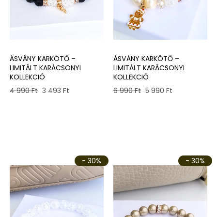
ÁSVÁNY KARKÖTŐ –
ÁSVÁNY KARKÖTŐ –
LIMITÁLT KARÁCSONYI
LIMITÁLT KARÁCSONYI
KOLLEKCIÓ
KOLLEKCIÓ
Original
Current
Original
Current
6 990
Ft
5 990
Ft
4 990
Ft
3 493
Ft
price
price
price
price
was:
is:
was:
is:
6
5
4
3
990 Ft.
990 Ft.
990 Ft.
493 Ft.
- 30%
- 30%