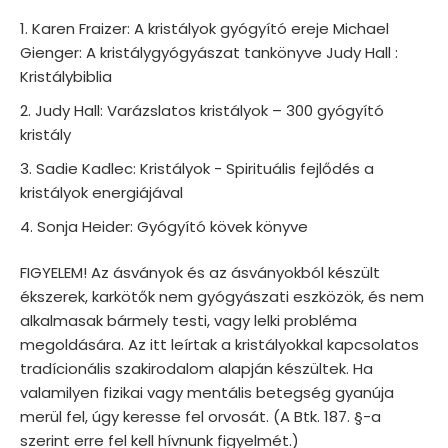
Karen Fraizer: A kristályok gyógyító ereje Michael
Gienger: A kristálygyógyászat tankönyve Judy Hall :
Kristálybiblia
Judy Hall: Varázslatos kristályok – 300 gyógyító
kristály
Sadie Kadlec: Kristályok - Spirituális fejlődés a
kristályok energiájával
Sonja Heider: Gyógyító kövek könyve
FIGYELEM! Az ásványok és az ásványokból készült
ékszerek, karkötők nem gyógyászati eszközök, és nem
alkalmasak bármely testi, vagy lelki probléma
megoldására. Az itt leírtak a kristályokkal kapcsolatos
tradícionális szakirodalom alapján készültek. Ha
valamilyen fizikai vagy mentális betegség gyanúja
merül fel, úgy keresse fel orvosát. (A Btk. 187. §-a
szerint erre fel kell hívnunk figyelmét.)