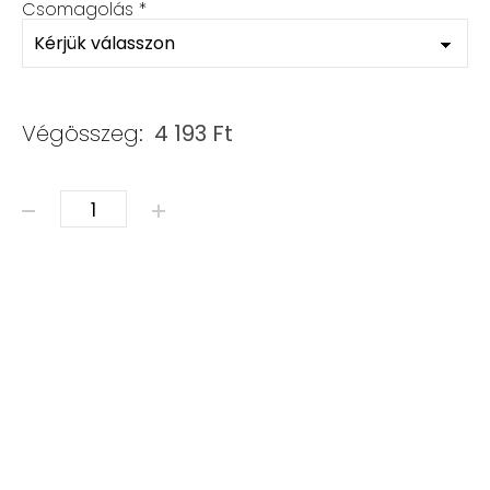
Csomagolás
*
Végösszeg:
4 193
Ft
ÁSVÁNY KARKÖTŐ - CIRKON & SWAROVSKI mennyiség