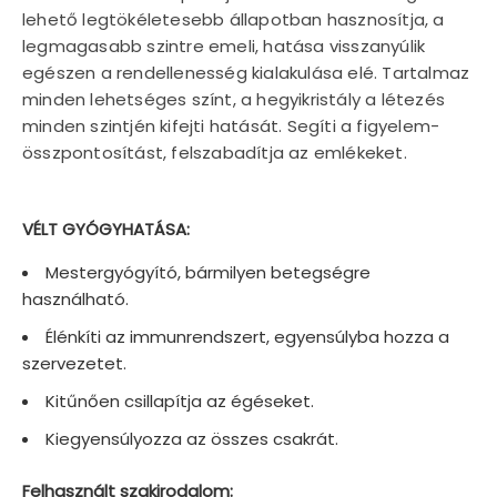
lehető legtökéletesebb állapotban hasznosítja, a
legmagasabb szintre emeli, hatása visszanyúlik
egészen a rendellenesség kialakulása elé. Tartalmaz
minden lehetséges színt, a hegyikristály a létezés
minden szintjén kifejti hatását. Segíti a figyelem-
összpontosítást, felszabadítja az emlékeket.
VÉLT GYÓGYHATÁSA:
Mestergyógyító, bármilyen betegségre
használható.
Élénkíti az immunrendszert, egyensúlyba hozza a
szervezetet.
Kitűnően csillapítja az égéseket.
Kiegyensúlyozza az összes csakrát.
Felhasznált szakirodalom: